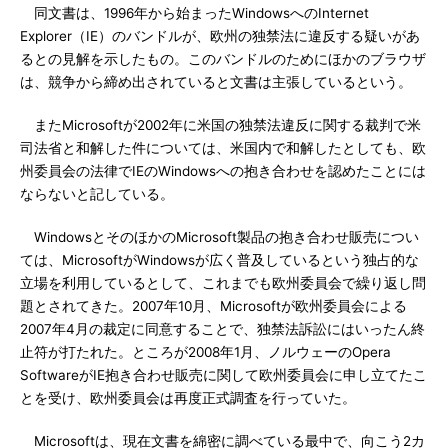
同文書は、1996年から始まったWindowsへのInternet
Explorer（IE）のバンドルが、欧州の独禁法に違反する疑いがあ
るとの見解を示したもの。このバンドルのためにほかのブラウザ
は、競争から締め出されていると文書は主張しているという。
またMicrosoftが2002年に米国の独禁法違反に関する裁判で米
司法省と和解した件については、米国内で和解したとしても、欧
州委員会の法律でIEのWindowsへの抱き合わせを認めたことには
ならないと記している。
WindowsとそのほかのMicrosoft製品の抱き合わせ販売につい
ては、MicrosoftがWindowsが広く普及しているという独占的な
立場を利用しているとして、これまでも欧州委員会で繰り返し問
題とされてきた。2007年10月、Microsoftが欧州委員会による
2007年4月の裁定に同意することで、独禁法訴訟にはいったん終
止符が打たれた。ところが2008年1月、ノルウェーのOpera
SoftwareがIE抱き合わせ販売に関して欧州委員会に申し立てたこ
とを受け、欧州委員会は再度正式調査を行っていた。
Microsoftは、現在文書を綿密に調べている最中で、向こう2カ