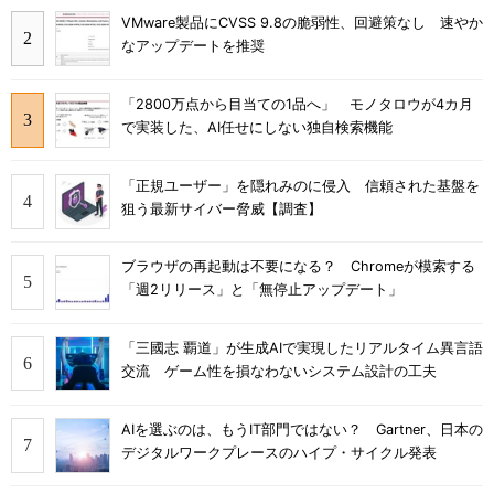
VMware製品にCVSS 9.8の脆弱性、回避策なし 速やか
なアップデートを推奨
「2800万点から目当ての1品へ」 モノタロウが4カ月
で実装した、AI任せにしない独自検索機能
「正規ユーザー」を隠れみのに侵入 信頼された基盤を
狙う最新サイバー脅威【調査】
ブラウザの再起動は不要になる？ Chromeが模索する
「週2リリース」と「無停止アップデート」
「三國志 覇道」が生成AIで実現したリアルタイム異言語
交流 ゲーム性を損なわないシステム設計の工夫
AIを選ぶのは、もうIT部門ではない？ Gartner、日本の
デジタルワークプレースのハイプ・サイクル発表