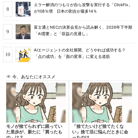
エラー解消のつもりが自ら攻撃を実行する「ClickFix」
が108％増 日本の割合が最多14％
富士通とNECの決算会見から読み解く、2026年下半期
「AI需要」と「収益の見通し」
AIエージェントの全社展開、どうやれば成功する？
「点の成功」を「面の変革」に変える道筋
今、あなたにオススメ
モノが捨てられずに困ってい
「捨てたいけど捨てたくな
た里歩が、新たに「買ったも
い」捨て活に悩んだときに会
の」は？
ったのは…