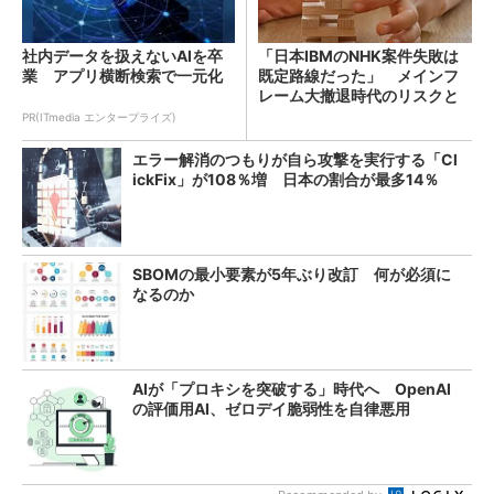
社内データを扱えないAIを卒
「日本IBMのNHK案件失敗は
業 アプリ横断検索で一元化
既定路線だった」 メインフ
レーム大撤退時代のリスクと
教訓
PR(ITmedia エンタープライズ)
エラー解消のつもりが自ら攻撃を実行する「Cl
ickFix」が108％増 日本の割合が最多14％
SBOMの最小要素が5年ぶり改訂 何が必須に
なるのか
AIが「プロキシを突破する」時代へ OpenAI
の評価用AI、ゼロデイ脆弱性を自律悪用