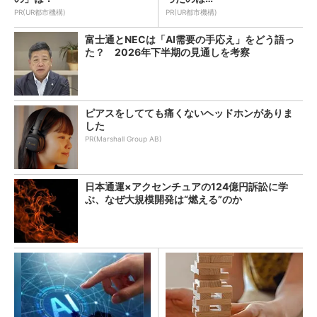
PR(UR都市機構)
PR(UR都市機構)
富士通とNECは「AI需要の手応え」をどう語っ
た？ 2026年下半期の見通しを考察
ピアスをしてても痛くないヘッドホンがありま
した
PR(Marshall Group AB)
日本通運×アクセンチュアの124億円訴訟に学
ぶ、なぜ大規模開発は“燃える”のか