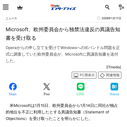
ニュース
2009年1月17日
Microsoft、欧州委員会から独禁法違反の異議告知
書を受け取る
Operaからの申し立てを受けてWindowsへのIEバンドル問題を正
式に調査していた欧州委員会が、Microsoftに異議告知書を送付
した。
[ITmedia]
PC用表示
関連情報
Share
Post
LINE
Hatena
米Microsoftは1月15日、欧州委員会から1月14日に同社が独占
的地位を不正に利用したとする異議告知書（Statement of
Objections）を受け取ったことを明らかにした。