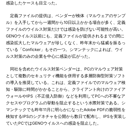
感染したケースも目立った。
定義ファイルの提供は、ベンダーが検体（マルウェアのサンプ
ル）を入手してから一週間から10日以上かかる場合が多く、定義
ファイルのウイルス対策だけでは感染を防げない可能性が高い。
GENOウイルス以前にも、定義ファイルが提供されるまでの間に
感染拡大したマルウェアが珍しくなく、昨年末から猛威を振るっ
ている「Conficker」もその一つ。シマンテックによれば、ウイ
ルス対策のみの企業を中心に感染が広がった。
同社を含めたウイルス対策ベンダーは、PCのマルウェア対策
として複数のセキュリティ機能を併用する多層防御型対策ソフト
の導入を推奨している。これは、定義ファイルでのマルウェア検
知・駆除に時間がかかることから、クライアント向けのファイア
ウォールやIPS（不正侵入防御）などを利用してPCへの不審なア
クセスやプログラムの挙動を阻止するという水際対策である。シ
マンテックでも昨年11月に明らかになったAdobe PDFの脆弱性を
検知するIPSのシグネチャを公開から数日で配布し、IPSを実装し
ていたPCではGENOウイルスへの感染を阻止した。