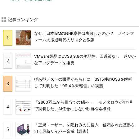
記事ランキング
なぜ、日本IBMのNHK案件は失敗したのか？ メインフ
レーム大撤退時代のリスクと教訓
VMware製品にCVSS 9.8の脆弱性、回避策なし 速やか
なアップデートを推奨
従来型テストの限界があらわに 3915件のOSSを解析
して判明した「99.4％未報告」の実態
「2800万点から目当ての1品へ」 モノタロウが4カ月
で実装した、AI任せにしない独自検索機能
「正規ユーザー」を隠れみのに侵入 信頼された基盤を
狙う最新サイバー脅威【調査】