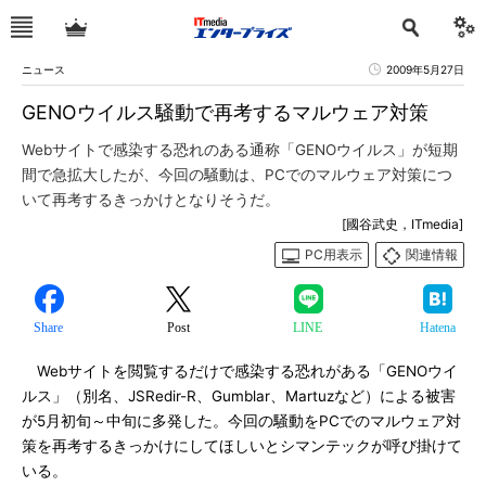
ニュース
2009年5月27日
GENOウイルス騒動で再考するマルウェア対策
Webサイトで感染する恐れのある通称「GENOウイルス」が短期
間で急拡大したが、今回の騒動は、PCでのマルウェア対策につ
いて再考するきっかけとなりそうだ。
[國谷武史，ITmedia]
PC用表示
関連情報
Share
Post
LINE
Hatena
Webサイトを閲覧するだけで感染する恐れがある「GENOウイ
ルス」（別名、JSRedir-R、Gumblar、Martuzなど）による被害
が5月初旬～中旬に多発した。今回の騒動をPCでのマルウェア対
策を再考するきっかけにしてほしいとシマンテックが呼び掛けて
いる。