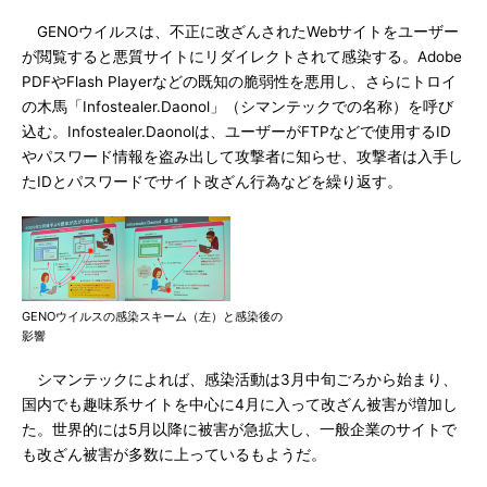
GENOウイルスは、不正に改ざんされたWebサイトをユーザー
が閲覧すると悪質サイトにリダイレクトされて感染する。Adobe
PDFやFlash Playerなどの既知の脆弱性を悪用し、さらにトロイ
の木馬「Infostealer.Daonol」（シマンテックでの名称）を呼び
込む。Infostealer.Daonolは、ユーザーがFTPなどで使用するID
やパスワード情報を盗み出して攻撃者に知らせ、攻撃者は入手し
たIDとパスワードでサイト改ざん行為などを繰り返す。
GENOウイルスの感染スキーム（左）と感染後の
影響
シマンテックによれば、感染活動は3月中旬ごろから始まり、
国内でも趣味系サイトを中心に4月に入って改ざん被害が増加し
た。世界的には5月以降に被害が急拡大し、一般企業のサイトで
も改ざん被害が多数に上っているもようだ。