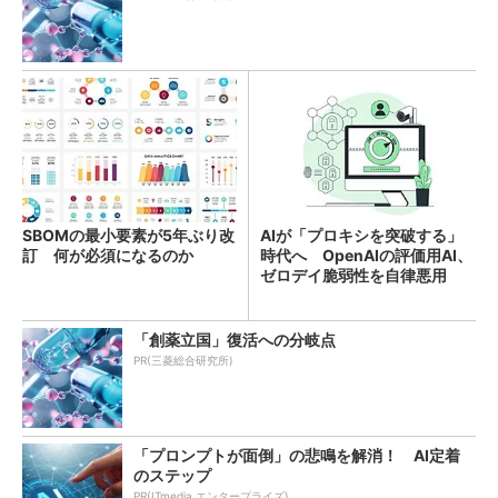
SBOMの最小要素が5年ぶり改
AIが「プロキシを突破する」
訂 何が必須になるのか
時代へ OpenAIの評価用AI、
ゼロデイ脆弱性を自律悪用
「創薬立国」復活への分岐点
PR(三菱総合研究所)
「プロンプトが面倒」の悲鳴を解消！ AI定着
のステップ
PR(ITmedia エンタープライズ)