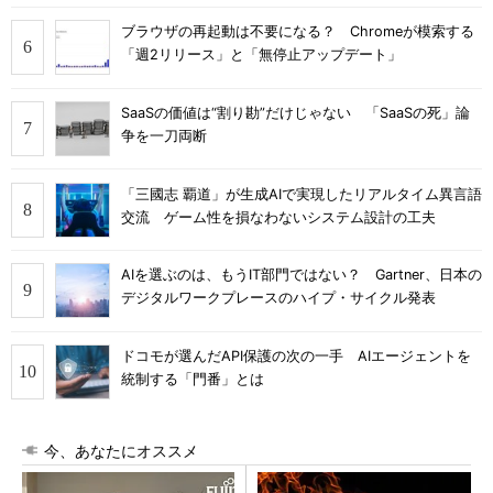
ブラウザの再起動は不要になる？ Chromeが模索する
「週2リリース」と「無停止アップデート」
SaaSの価値は“割り勘”だけじゃない 「SaaSの死」論
争を一刀両断
「三國志 覇道」が生成AIで実現したリアルタイム異言語
交流 ゲーム性を損なわないシステム設計の工夫
AIを選ぶのは、もうIT部門ではない？ Gartner、日本の
デジタルワークプレースのハイプ・サイクル発表
ドコモが選んだAPI保護の次の一手 AIエージェントを
統制する「門番」とは
今、あなたにオススメ