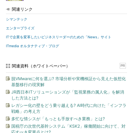
関連リンク
シマンテック
エンタープライズ
ITで企業を変革したいビジネスリーダーのための「News」サイト
ITmedia オルタナティブ・ブログ
関連資料（ホワイトペーパー）
PR
脱VMwareに何を選ぶ? 市場分析や実機検証から見えた仮想化
基盤移行の現実解
JR西日本ITソリューションズが「監視業務の属人化」を解消
した方法とは?
レガシー化の壁をどう乗り越える? AI時代に向けた「インフラ
戦略」の考え方
多忙な情シスが「もっとも手放すべき業務」とは?
国税庁の次世代基幹システム「KSK2」稼働開始に向けて、対
応すべき変更点とは?