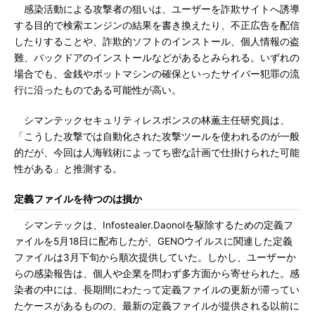
感染活動による攻撃者の狙いは、ユーザーを詐欺サイトへ誘導
する目的で検索エンジンの結果を書き換えたり、不正広告を配信
したりすることや、詐欺的ソフトのインストール、個人情報の盗
難、バックドアのインストールなどがあるとみられる。いずれの
場合でも、金銭やボットマシンの確保といったサイバー犯罪の流
行に沿ったものである可能性が高い。
シマンテックセキュリティレスポンスの林薫主任研究員は、
「こうした攻撃では自動化された攻撃ツールを使われるのが一般
的だが、今回は人海戦術によってち密な計画で仕掛けられた可能
性がある」と推測する。
定義ファイルを待つのは損か
シマンテックは、Infostealer.Daonolを駆除するための定義フ
ァイルを5月18日に配布したが、GENOウイルスに関連した定義
ファイルは3月下旬から順次提供していた。しかし、ユーザーか
らの感染報告は、個人や企業を問わず多方面から寄せられた。感
染者の中には、長期間にわたって定義ファイルの更新が滞ってい
たケースがあるものの、最新の定義ファイルが提供される以前に