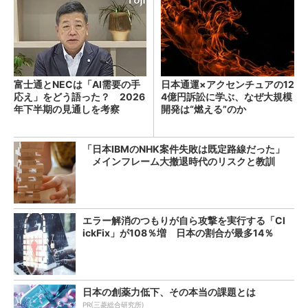
富士通とNECは「AI需要の手
日本通運×アクセンチュアの12
応え」をどう語った？ 2026
4億円訴訟に学ぶ、なぜ大規模
年下半期の見通しを考察
開発は“燃える”のか
「日本IBMのNHK案件失敗は既定路線だった」
メインフレーム大撤退時代のリスクと教訓
エラー解消のつもりが自ら攻撃を実行する「Cl
ickFix」が108％増 日本の割合が最多14％
日本の創薬力低下、その本当の課題とは
PR(三菱総合研究所)