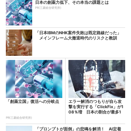
日本の創薬力低下、その本当の課題とは
PR(三菱総合研究所)
「日本IBMのNHK案件失敗は既定路線だった」
メインフレーム大撤退時代のリスクと教訓
「創薬立国」復活への分岐点
エラー解消のつもりが自ら攻
撃を実行する「ClickFix」が1
08％増 日本の割合が最多1
4％
PR(三菱総合研究所)
「プロンプトが面倒」の悲鳴を解消！ AI定着