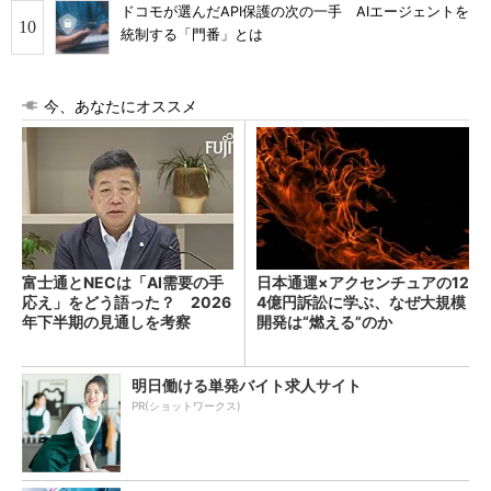
ドコモが選んだAPI保護の次の一手 AIエージェントを
統制する「門番」とは
今、あなたにオススメ
富士通とNECは「AI需要の手
日本通運×アクセンチュアの12
応え」をどう語った？ 2026
4億円訴訟に学ぶ、なぜ大規模
年下半期の見通しを考察
開発は“燃える”のか
明日働ける単発バイト求人サイト
PR(ショットワークス)