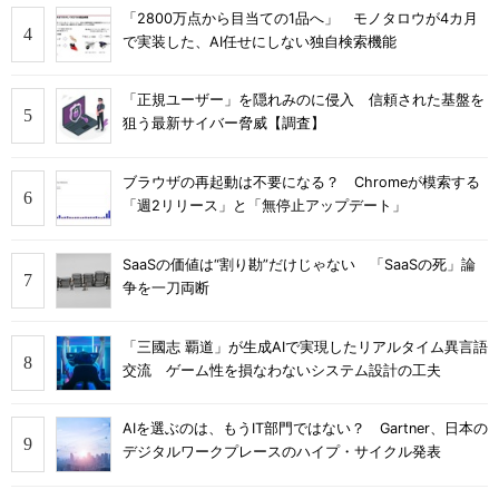
「2800万点から目当ての1品へ」 モノタロウが4カ月
で実装した、AI任せにしない独自検索機能
「正規ユーザー」を隠れみのに侵入 信頼された基盤を
狙う最新サイバー脅威【調査】
ブラウザの再起動は不要になる？ Chromeが模索する
「週2リリース」と「無停止アップデート」
SaaSの価値は“割り勘”だけじゃない 「SaaSの死」論
争を一刀両断
「三國志 覇道」が生成AIで実現したリアルタイム異言語
交流 ゲーム性を損なわないシステム設計の工夫
AIを選ぶのは、もうIT部門ではない？ Gartner、日本の
デジタルワークプレースのハイプ・サイクル発表