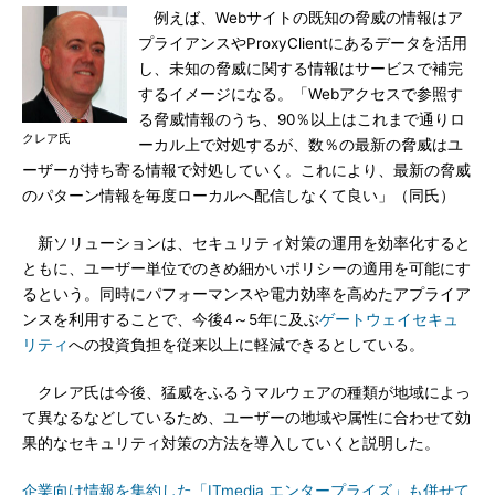
例えば、Webサイトの既知の脅威の情報はア
プライアンスやProxyClientにあるデータを活用
し、未知の脅威に関する情報はサービスで補完
するイメージになる。「Webアクセスで参照す
る脅威情報のうち、90％以上はこれまで通りロ
クレア氏
ーカル上で対処するが、数％の最新の脅威はユ
ーザーが持ち寄る情報で対処していく。これにより、最新の脅威
のパターン情報を毎度ローカルへ配信しなくて良い」（同氏）
新ソリューションは、セキュリティ対策の運用を効率化すると
ともに、ユーザー単位でのきめ細かいポリシーの適用を可能にす
るという。同時にパフォーマンスや電力効率を高めたアプライア
ンスを利用することで、今後4～5年に及ぶ
ゲートウェイセキュ
リティ
への投資負担を従来以上に軽減できるとしている。
クレア氏は今後、猛威をふるうマルウェアの種類が地域によっ
て異なるなどしているため、ユーザーの地域や属性に合わせて効
果的なセキュリティ対策の方法を導入していくと説明した。
企業向け情報を集約した「ITmedia エンタープライズ」も併せて