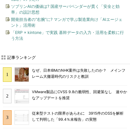
ソブリンAIの価値は? 国産サーバベンダーが貫く「安全と効
率」の設計思想
開発担当者の“右腕”に? マンガで学ぶ製造業向け「AIエージェ
ント」活用術
「ERP × kintone」で実践 基幹データの入力・活用を柔軟に行
う方法
記事ランキング
なぜ、日本IBMのNHK案件は失敗したのか？ メインフ
レーム大撤退時代のリスクと教訓
VMware製品にCVSS 9.8の脆弱性、回避策なし 速やか
なアップデートを推奨
従来型テストの限界があらわに 3915件のOSSを解析
して判明した「99.4％未報告」の実態