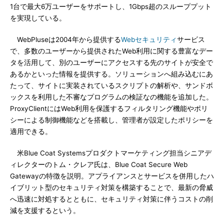
1台で最大6万ユーザーをサポートし、1Gbps超のスループプット
を実現している。
WebPluseは2004年から提供する
Webセキュリティ
サービス
で、多数のユーザーから提供されたWeb利用に関する豊富なデー
タを活用して、別のユーザーにアクセスする先のサイトが安全で
あるかといった情報を提供する。ソリューションへ組み込むにあ
たって、サイトに実装されているスクリプトの解析や、サンドボ
ックスを利用した不審なプログラムの検証なの機能を追加した。
ProxyClientにはWeb利用を保護するフィルタリング機能やポリ
シーによる制御機能などを搭載し、管理者が設定したポリシーを
適用できる。
米Blue Coat Systemsプロダクトマーケティング担当シニアデ
ィレクターのトム・クレア氏は、Blue Coat Secure Web
Gatewayの特徴を説明。アプライアンスとサービスを併用したハ
イブリット型のセキュリティ対策を構築することで、最新の脅威
へ迅速に対処するとともに、セキュリティ対策に伴うコストの削
減を支援するという。