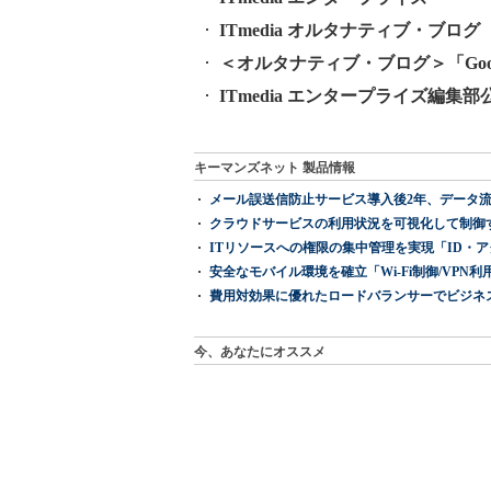
ITmedia オルタナティブ・ブログ
＜オルタナティブ・ブログ＞「Goog
ITmedia エンタープライズ編集部公式
キーマンズネット 製品情報
メール誤送信防止サービス導入後2年、データ流
クラウドサービスの利用状況を可視化して制御する「次
ITリソースへの権限の集中管理を実現「ID・アクセス管理 『I
安全なモバイル環境を確立「Wi-Fi制御/VPN利用の強制
費用対効果に優れたロードバランサーでビジネ
今、あなたにオススメ