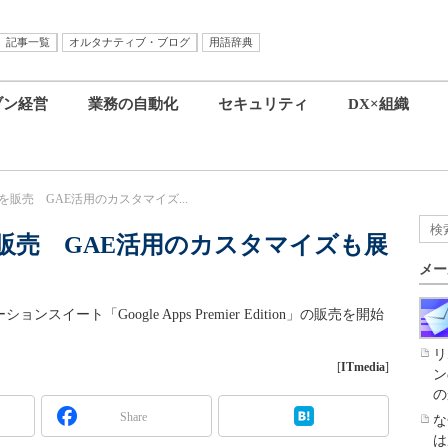
記事一覧
オルタナティブ・ブログ
用語辞典
ブン経営
業務の自動化
セキュリティ
DX×組織
Appsを販売 GAE活用のカスタマイズ...
Appsを販売 GAE活用のカスタマイズも展
メー
ート「Google Apps Premier Edition」の販売を開始
リ
[
ITmedia
]
ン
の
Share
な
は