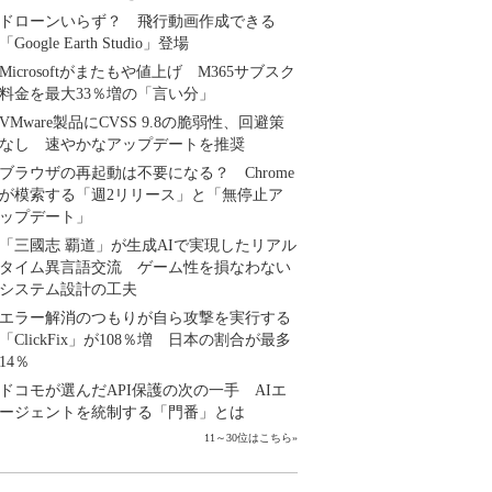
ドローンいらず？ 飛行動画作成できる
「Google Earth Studio」登場
Microsoftがまたもや値上げ M365サブスク
料金を最大33％増の「言い分」
VMware製品にCVSS 9.8の脆弱性、回避策
なし 速やかなアップデートを推奨
ブラウザの再起動は不要になる？ Chrome
が模索する「週2リリース」と「無停止ア
ップデート」
「三國志 覇道」が生成AIで実現したリアル
タイム異言語交流 ゲーム性を損なわない
システム設計の工夫
エラー解消のつもりが自ら攻撃を実行する
「ClickFix」が108％増 日本の割合が最多
14％
ドコモが選んだAPI保護の次の一手 AIエ
ージェントを統制する「門番」とは
11～30位はこちら
»