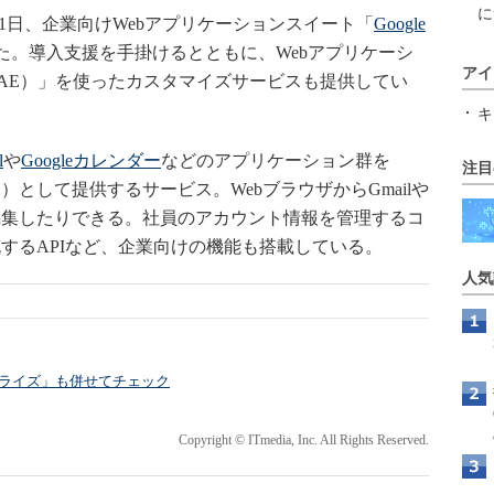
に
11日、企業向けWebアプリケーションスイート「
Google
売を開始した。導入支援を手掛けるとともに、Webアプリケーシ
アイ
AE）」を使ったカスタマイズサービスも提供してい
キ
l
や
Googleカレンダー
などのアプリケーション群を
注目
）として提供するサービス。WebブラウザからGmailや
編集したりできる。社員のアカウント情報を管理するコ
するAPIなど、企業向けの機能も搭載している。
人気
ープライズ」も併せてチェック
Copyright © ITmedia, Inc. All Rights Reserved.