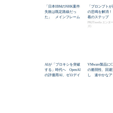
「日本IBMのNHK案件
「プロンプトが
失敗は既定路線だっ
の悲鳴を解消！
た」 メインフレーム
着のステップ
大撤退時代のリスク...
PR(ITmedia エン
ズ)
AIが「プロキシを突破
VMware製品にCV
する」時代へ OpenAI
の脆弱性、回避
の評価用AI、ゼロデイ
し 速やかなア
脆弱性を自...
ートを推...