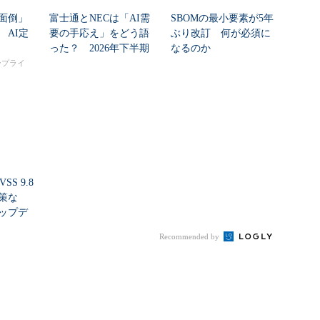
面倒」
富士通とNECは「AI需
SBOMの最小要素が5年
 AI定
要の手応え」をどう語
ぶり改訂 何が必須に
った？ 2026年下半期
なるのか
の見通しを考...
タープライ
SS 9.8
策な
ップデ
Recommended by