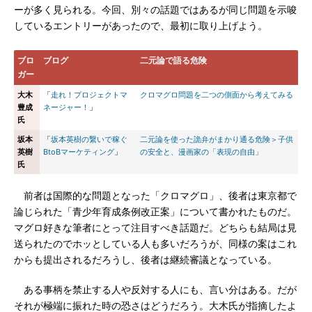
ーが多く見られる。今回、別々の話題ではあるが同じ問題を示唆
しているエントリーがあったので、最初に取り上げよう。
ブロ
ブログ
二元論で語る危険
ガー
大木
「
走れ！プロジェクトマ
クロマグロ問題を二つの側面から考えてみる
豊成
ネージャー！
」
氏
坂本
「
坂本英樹の繋いで稼ぐ
二元論を使った詭弁がまかり通る危険＞子供
英樹
BtoBマーケティング
」
の安全と、漫画家の「表現の自由」
氏
前者は国際的な問題となった「クロマグロ」、後者は東京都で
論じられた「青少年育成条例改正案」について書かれたものだ。
マグロ好きな筆者にとって注目すべき話題だ。どちらも結局は見
送られたのでホッとしている人も多いだろうが、同様の案はこれ
からも提出されるだろうし、後者は継続審議となっている。
ある事柄を禁止する人や反対する人にも、言い分はある。だが
それが極端に振れた時の恐さはどうだろう。大木氏が指摘したよ