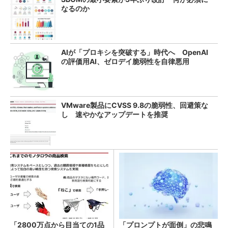
なるのか
AIが「プロキシを突破する」時代へ OpenAI
の評価用AI、ゼロデイ脆弱性を自律悪用
VMware製品にCVSS 9.8の脆弱性、回避策な
し 速やかなアップデートを推奨
「2800万点から目当ての1品
「プロンプトが面倒」の悲鳴