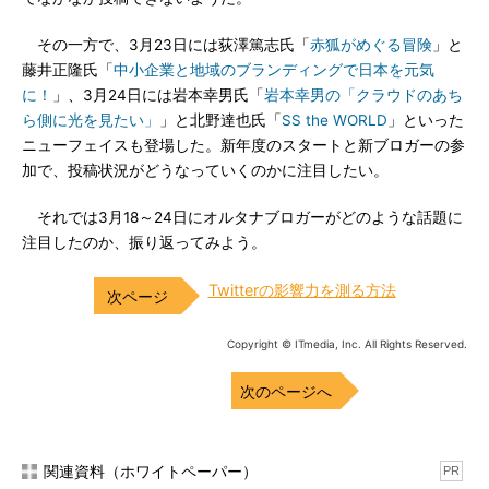
その一方で、3月23日には荻澤篤志氏「
赤狐がめぐる冒険
」と
藤井正隆氏「
中小企業と地域のブランディングで日本を元気
に！
」、3月24日には岩本幸男氏「
岩本幸男の「クラウドのあち
ら側に光を見たい」
」と北野達也氏「
SS the WORLD
」といった
ニューフェイスも登場した。新年度のスタートと新ブロガーの参
加で、投稿状況がどうなっていくのかに注目したい。
それでは3月18～24日にオルタナブロガーがどのような話題に
注目したのか、振り返ってみよう。
Twitterの影響力を測る方法
Copyright © ITmedia, Inc. All Rights Reserved.
次のページへ
関連資料（ホワイトペーパー）
PR