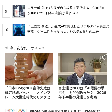
エラー解消のつもりが自ら攻撃を実行する「ClickFix」
が108％増 日本の割合が最多14％
「三國志 覇道」が生成AIで実現したリアルタイム異言語
交流 ゲーム性を損なわないシステム設計の工夫
今、あなたにオススメ
「日本IBMのNHK案件失敗は
富士通とNECは「AI需要の手
既定路線だった」 メインフ
応え」をどう語った？ 2026
レーム大撤退時代のリスクと
年下半期の見通しを考察
教訓
SBOMの最小要素が5年ぶり改訂 何が必須に