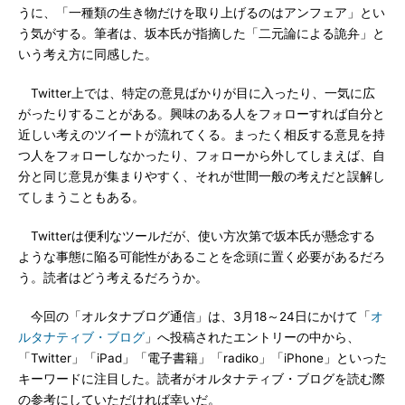
うに、「一種類の生き物だけを取り上げるのはアンフェア」とい
う気がする。筆者は、坂本氏が指摘した「二元論による詭弁」と
いう考え方に同感した。
Twitter上では、特定の意見ばかりが目に入ったり、一気に広
がったりすることがある。興味のある人をフォローすれば自分と
近しい考えのツイートが流れてくる。まったく相反する意見を持
つ人をフォローしなかったり、フォローから外してしまえば、自
分と同じ意見が集まりやすく、それが世間一般の考えだと誤解し
てしまうこともある。
Twitterは便利なツールだが、使い方次第で坂本氏が懸念する
ような事態に陥る可能性があることを念頭に置く必要があるだろ
う。読者はどう考えるだろうか。
今回の「オルタナブログ通信」は、3月18～24日にかけて「
オ
ルタナティブ・ブログ
」へ投稿されたエントリーの中から、
「Twitter」「iPad」「電子書籍」「radiko」「iPhone」といった
キーワードに注目した。読者がオルタナティブ・ブログを読む際
の参考にしていただければ幸いだ。