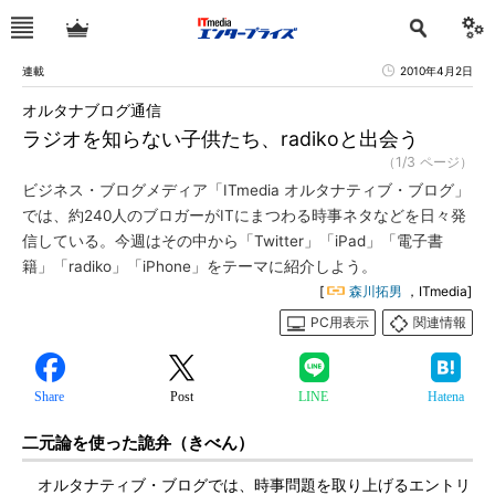
連載
2010年4月2日
オルタナブログ通信
ラジオを知らない子供たち、radikoと出会う
（1/3 ページ）
ビジネス・ブログメディア「ITmedia オルタナティブ・ブログ」
では、約240人のブロガーがITにまつわる時事ネタなどを日々発
信している。今週はその中から「Twitter」「iPad」「電子書
籍」「radiko」「iPhone」をテーマに紹介しよう。
[
森川拓男
，ITmedia]
PC用表示
関連情報
Share
Post
LINE
Hatena
二元論を使った詭弁（きべん）
オルタナティブ・ブログでは、時事問題を取り上げるエントリ