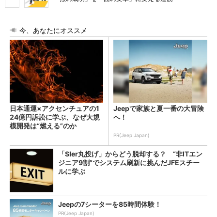
今、あなたにオススメ
日本通運×アクセンチュアの1
Jeepで家族と夏一番の大冒険
24億円訴訟に学ぶ、なぜ大規
へ！
模開発は“燃える”のか
PR(Jeep Japan)
「SIer丸投げ」からどう脱却する？ “非ITエン
ジニア9割”でシステム刷新に挑んだJFEスチー
ルに学ぶ
Jeepの7シーターを85時間体験！
PR(Jeep Japan)