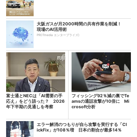
大阪ガスが月2000時間の共有作業を削減！
現場のAI活用術
PR(ITmedia エンタープライズ)
富士通とNECは「AI需要の手
フィッシング92％減の裏でTe
応え」をどう語った？ 2026
amsの通話攻撃が10倍に Mi
年下半期の見通しを考察
crosoft分析
エラー解消のつもりが自ら攻撃を実行する「Cl
ickFix」が108％増 日本の割合が最多14％