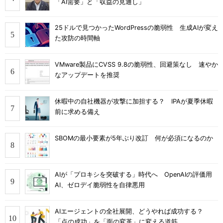
「AI需要」と「収益の見通し」
25ドルで見つかったWordPressの脆弱性 生成AIが変え
た攻防の時間軸
VMware製品にCVSS 9.8の脆弱性、回避策なし 速やか
なアップデートを推奨
休暇中の自社機器が攻撃に加担する？ IPAが夏季休暇
前に求める備え
SBOMの最小要素が5年ぶり改訂 何が必須になるのか
AIが「プロキシを突破する」時代へ OpenAIの評価用
AI、ゼロデイ脆弱性を自律悪用
AIエージェントの全社展開、どうやれば成功する？
「点の成功」を「面の変革」に変える道筋