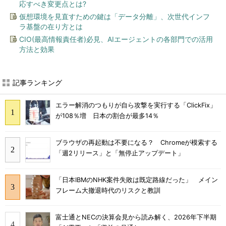
応すべき変更点とは?
仮想環境を見直すための鍵は「データ分離」、次世代インフ
ラ基盤の在り方とは
CIO(最高情報責任者)必見、AIエージェントの各部門での活用
方法と効果
記事ランキング
エラー解消のつもりが自ら攻撃を実行する「ClickFix」
が108％増 日本の割合が最多14％
ブラウザの再起動は不要になる？ Chromeが模索する
「週2リリース」と「無停止アップデート」
「日本IBMのNHK案件失敗は既定路線だった」 メイン
フレーム大撤退時代のリスクと教訓
富士通とNECの決算会見から読み解く、2026年下半期