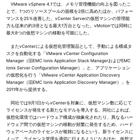
VMware vSphere 4.1では、メモリ管理機能の向上を図ったこ
とで、1つのリソースプールの規模を2倍に高めたほか、パフォー
マンスを25％改善した。vCenter Serverの仮想マシンの管理能
力も従来の約3倍となる最大1万台となった。vMotionでは同時に
最大8つの仮想マシンの移動を可能にした。
またvCenterによる仮想化管理製品として、手動による構成タ
スクを自動化する「VMware vCenter Configuration
Manager（旧EMC Ionix Application Stack ManagerおよびEMC
Ionix Server Configuration Manager）」と、アプリケーション
の仮想化を行う「VMware vCenter Application Discovery
Manager（旧EMC Ionix Application Discovery Manager）」を
2011年から提供する。
同社では9月1日からvCenterを対象に、仮想マシン数に応じて
ライセンスが発生する新たなモデルを導入する。同社によれば、
仮想化環境ではハードウェア構成が抽象化されたり、異なるハー
ドウェア間での仮想マシンの移動が頻繁に発生するため、ハード
ウェアベースのライセンスが複雑になるという。新ライセンスに
よって、ライセンス管理を適切に行えるようになるほか、仮想マ