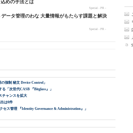
 秘文 Device Control」
世代CASB 『Bitglass』」
スチャンスを拡大
出は0件
dentity Governance & Administration』」