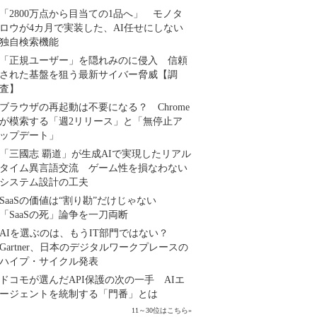
「2800万点から目当ての1品へ」 モノタ
ロウが4カ月で実装した、AI任せにしない
独自検索機能
「正規ユーザー」を隠れみのに侵入 信頼
された基盤を狙う最新サイバー脅威【調
査】
ブラウザの再起動は不要になる？ Chrome
が模索する「週2リリース」と「無停止ア
ップデート」
「三國志 覇道」が生成AIで実現したリアル
タイム異言語交流 ゲーム性を損なわない
システム設計の工夫
SaaSの価値は“割り勘”だけじゃない
「SaaSの死」論争を一刀両断
AIを選ぶのは、もうIT部門ではない？
Gartner、日本のデジタルワークプレースの
ハイプ・サイクル発表
ドコモが選んだAPI保護の次の一手 AIエ
ージェントを統制する「門番」とは
11～30位はこちら
»