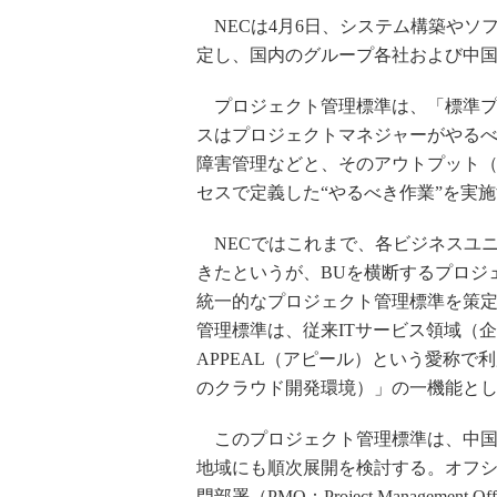
NECは4月6日、システム構築やソ
定し、国内のグループ各社および中
プロジェクト管理標準は、「標準プ
スはプロジェクトマネジャーがやる
障害管理などと、そのアウトプット
セスで定義した“やるべき作業”を実
NECではこれまで、各ビジネスユニ
きたというが、BUを横断するプロジ
統一的なプロジェクト管理標準を策
管理標準は、従来ITサービス領域（
APPEAL（アピール）という愛称で
のクラウド開発環境）」の一機能と
このプロジェクト管理標準は、中国
地域にも順次展開を検討する。オフ
門部署（PMO：Project Management