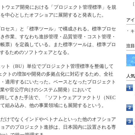
［
フトウェア開発における「プロジェクト管理標準」を規
国を中心としたオフショアに展開すると発表した。
アイ
ロセス」と「標準ツール」で構成される。標準プロセ
キ
べき作業、すなわち進捗管理・品質管理・コスト管理・
（帳票）を定義している。また標準ツールは、標準プロ
注目
施するためのソフトウェアとなる。
ット（BU）単位でプロジェクト管理標準を整備して
ェクトの増加や開発の多拠点化に対応するため、全社
人気
定・適用するにいたった。ベースとなったプロジェクト
企業や官公庁向けのシステム開発）において
利用してきた手法で、「ソフトウェアファクトリ（NEC
して組み込み、他の事業領域にも展開するという。
だけでなくインドやベトナムといった他のオフショア
ショアのプロジェクト進捗は、日本国内に設置される専
 Office）で統一管理する。