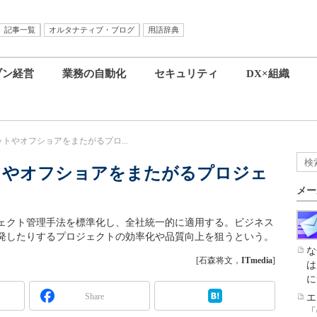
記事一覧
オルタナティブ・ブログ
用語辞典
ブン経営
業務の自動化
セキュリティ
DX×組織
ットやオフショアをまたがるプロ...
トやオフショアをまたがるプロジェ
メー
ジェクト管理手法を標準化し、全社統一的に適用する。ビジネス
発したりするプロジェクトの効率化や品質向上を狙うという。
な
[石森将文，
ITmedia
]
は
に
Share
エ
「