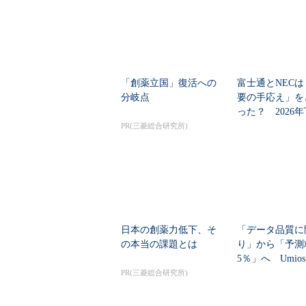
「創薬立国」復活への
富士通とNECは
分岐点
要の手応え」を
った？ 2026
の見通しを考...
PR(三菱総合研究所)
日本の創薬力低下、そ
「データ品質に
の本当の課題とは
り」から「予測
5％」へ Umio
計画をどう自動..
PR(三菱総合研究所)