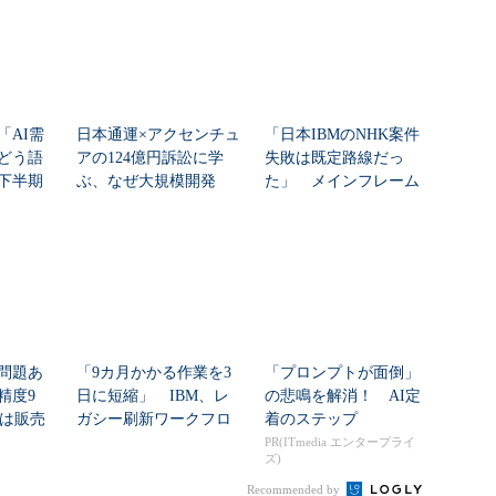
「AI需
日本通運×アクセンチュ
「日本IBMのNHK案件
どう語
アの124億円訴訟に学
失敗は既定路線だっ
年下半期
ぶ、なぜ大規模開発
た」 メインフレーム
は“燃える”のか
大撤退時代のリスク...
問題あ
「9カ月かかる作業を3
「プロンプトが面倒」
精度9
日に短縮」 IBM、レ
の悲鳴を解消！ AI定
sは販売
ガシー刷新ワークフロ
着のステップ
.
ーをIBM Bo...
PR(ITmedia エンタープライ
ズ)
Recommended by