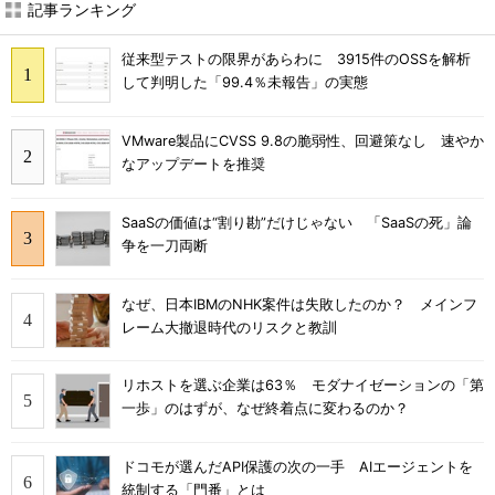
記事ランキング
従来型テストの限界があらわに 3915件のOSSを解析
して判明した「99.4％未報告」の実態
VMware製品にCVSS 9.8の脆弱性、回避策なし 速やか
なアップデートを推奨
SaaSの価値は“割り勘”だけじゃない 「SaaSの死」論
争を一刀両断
なぜ、日本IBMのNHK案件は失敗したのか？ メインフ
レーム大撤退時代のリスクと教訓
リホストを選ぶ企業は63％ モダナイゼーションの「第
一歩」のはずが、なぜ終着点に変わるのか？
ドコモが選んだAPI保護の次の一手 AIエージェントを
統制する「門番」とは