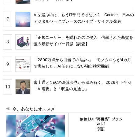
AIを選ぶのは、もうIT部門ではない？ Gartner、日本の
デジタルワークプレースのハイプ・サイクル発表
「正規ユーザー」を隠れみのに侵入 信頼された基盤を
狙う最新サイバー脅威【調査】
「2800万点から目当ての1品へ」 モノタロウが4カ月
で実装した、AI任せにしない独自検索機能
富士通とNECの決算会見から読み解く、2026年下半期
「AI需要」と「収益の見通し」
今、あなたにオススメ