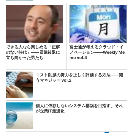
できる人なら楽しめる「正解
富士通が考えるクラウド・イ
のない時代」――景気後退に
ノベーション――Weekly Me
立ち向かった男たち
mo vol.4
コスト削減の努力を正しく評価する方法――闘
うマネジャー vol.2
個人に依存しないシステム構築を目指す、それ
が企業IT最適化