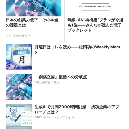
日本の創薬力低下、その本当
無線LAN“再構築”プランが今週
の課題とは
も1位――みんなが読んだ電子
ブックレット
PR(三菱総合研究所)
月曜日はコレを読め――松岡功のWeekly Mem
o
「創薬立国」復活への分岐点
PR(三菱総合研究所)
生成AIで月間2000時間削減 成功企業のアプ
ローチとは？
PR(ITmedia エンタープライズ)