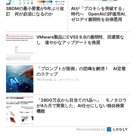
SBOMの最小要素が5年ぶり改
AIが「プロキシを突破する」
訂 何が必須になるのか
時代へ OpenAIの評価用AI、
ゼロデイ脆弱性を自律悪用
VMware製品にCVSS 9.8の脆弱性、回避策な
し 速やかなアップデートを推奨
「プロンプトが面倒」の悲鳴を解消！ AI定着
のステップ
PR(ITmedia エンタープライズ)
「2800万点から目当ての1品へ」 モノタロウ
が4カ月で実装した、AI任せにしない独自検索
機能
Recommended by