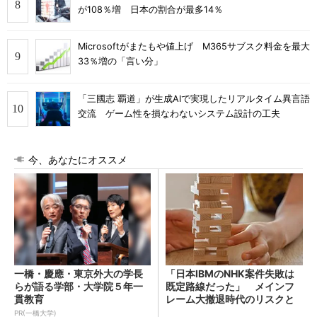
が108％増 日本の割合が最多14％
Microsoftがまたもや値上げ M365サブスク料金を最大
33％増の「言い分」
「三國志 覇道」が生成AIで実現したリアルタイム異言語
交流 ゲーム性を損なわないシステム設計の工夫
今、あなたにオススメ
一橋・慶應・東京外大の学長
「日本IBMのNHK案件失敗は
らが語る学部・大学院５年一
既定路線だった」 メインフ
貫教育
レーム大撤退時代のリスクと
教訓
PR(一橋大学)