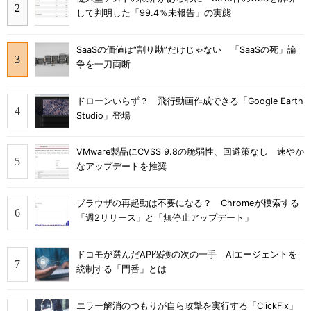
して判明した「99.4％未報告」の実態
SaaSの価値は“割り勘”だけじゃない 「SaaSの死」論
争を一刀両断
ドローンいらず？ 飛行動画作成できる「Google Earth
Studio」登場
VMware製品にCVSS 9.8の脆弱性、回避策なし 速やか
なアップデートを推奨
ブラウザの再起動は不要になる？ Chromeが模索する
「週2リリース」と「無停止アップデート」
ドコモが選んだAPI保護の次の一手 AIエージェントを
統制する「門番」とは
エラー解消のつもりが自ら攻撃を実行する「ClickFix」