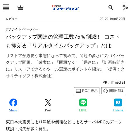
レビュー
2011年9月20日
ホワイトペーパー
バックアップ関連の管理工数75％削減!! コスト
も抑える「リアルタイムバックアップ」とは
リストアが必要な事態になって初めて、問題の多さに気づくバッ
クアップ問題。「確実に」「問題なく」「迅速に」「計画時間内
に」リストアできるかツール選定のポイントを紹介。（提供：ク
オリティソフト株式会社）
[PR／ITmedia]
PC用表示
関連情報
Share
Post
LINE
Hatena
東日本大震災により津波や倒壊などによるサーバやPCのデータ
破損・消失が多く発生。