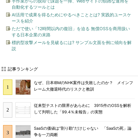
手作業からの脱却で課題を一掃、Webサイトの煩雑な運用を
自動化するツールとは
AI活用で成果を得るためにやるべきこととは? 実践的ユースケ
ースを紹介
ただで使い「12時間以内の復旧」を迫る 無償OSSを商用扱い
する日本企業の末路
標的型攻撃メールを見破るには? サンプル文面を例に傾向を解
説
記事ランキング
なぜ、日本IBMのNHK案件は失敗したのか？ メインフ
レーム大撤退時代のリスクと教訓
従来型テストの限界があらわに 3915件のOSSを解析
して判明した「99.4％未報告」の実態
SaaSの価値は“割り勘”だけじゃない 「SaaSの死」論
争を一刀両断