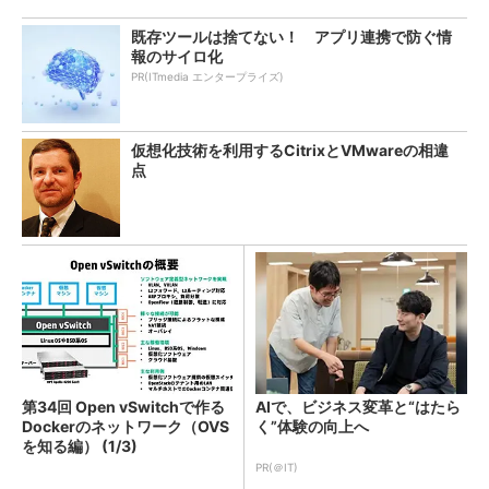
既存ツールは捨てない！ アプリ連携で防ぐ情
報のサイロ化
PR(ITmedia エンタープライズ)
仮想化技術を利用するCitrixとVMwareの相違
点
第34回 Open vSwitchで作る
AIで、ビジネス変革と“はたら
Dockerのネットワーク（OVS
く”体験の向上へ
を知る編） (1/3)
PR(＠IT)