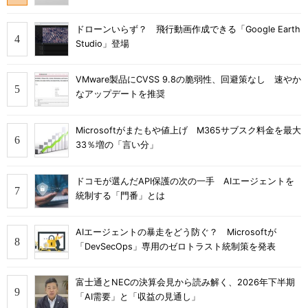
ドローンいらず？ 飛行動画作成できる「Google Earth
Studio」登場
VMware製品にCVSS 9.8の脆弱性、回避策なし 速やか
なアップデートを推奨
Microsoftがまたもや値上げ M365サブスク料金を最大
33％増の「言い分」
ドコモが選んだAPI保護の次の一手 AIエージェントを
統制する「門番」とは
AIエージェントの暴走をどう防ぐ？ Microsoftが
「DevSecOps」専用のゼロトラスト統制策を発表
富士通とNECの決算会見から読み解く、2026年下半期
「AI需要」と「収益の見通し」