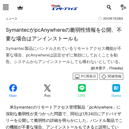
ニュース
2012年1月26日
SymantecがpcAnywhereの脆弱性情報を公開、不
要な場合はアンインストールも
Symantec製品にバンドルされているリモートアクセス機能が不
要な場合、pcAnywhereは設定せずに無効にしておくことを勧
告。システムからアンインストールしても構わないとしている。
[鈴木聖子，ITmedia]
PC用表示
関連情報
Share
Post
LINE
Hatena
米Symantecのリモートアクセス管理製品「pcAnywhere」に
深刻な脆弱性が見つかった問題で、同社は1月24日にアドバイザ
リーを公開して脆弱性の詳細を明らかにした。バンドル製品でこ
の機能が不要な場合、アンインストールもできると説明してい