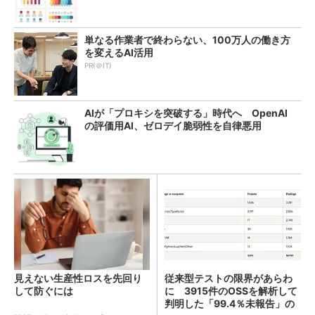
単なる作業者で終わらない、100万人の働き方
を変えるAI活用
PR(＠IT)
AIが「プロキシを突破する」時代へ OpenAI
の評価用AI、ゼロデイ脆弱性を自律悪用
見えない生産性ロスを先回り
従来型テストの限界があらわ
して防ぐには
に 3915件のOSSを解析して
判明した「99.4％未報告」の