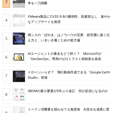
争を一刀両断
VMware製品にCVSS 9.8の脆弱性、回避策なし 速やか
なアップデートを推奨
情シスの「ぼやき」はノウハウの宝庫 経営層に届く伝
え方と、いきいき働くための処方箋
AIエージェントの暴走をどう防ぐ？ Microsoftが
「DevSecOps」専用のゼロトラスト統制策を発表
ドローンいらず？ 飛行動画作成できる「Google Earth
Studio」登場
SBOMの最小要素が5年ぶり改訂 何が必須になるのか
トークン消費量を競わせても無意味 AI支出を成果に変