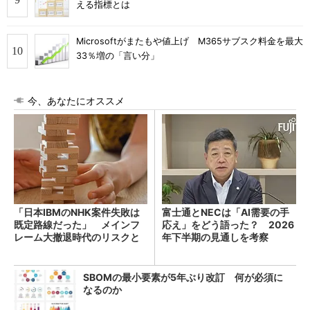
える指標とは
Microsoftがまたもや値上げ M365サブスク料金を最大
33％増の「言い分」
今、あなたにオススメ
「日本IBMのNHK案件失敗は
富士通とNECは「AI需要の手
既定路線だった」 メインフ
応え」をどう語った？ 2026
レーム大撤退時代のリスクと
年下半期の見通しを考察
教訓
SBOMの最小要素が5年ぶり改訂 何が必須に
なるのか