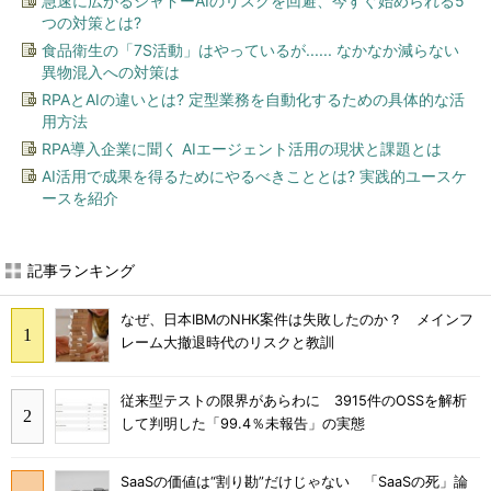
急速に広がるシャドーAIのリスクを回避、今すぐ始められる5
つの対策とは?
食品衛生の「7S活動」はやっているが...... なかなか減らない
異物混入への対策は
RPAとAIの違いとは? 定型業務を自動化するための具体的な活
用方法
RPA導入企業に聞く AIエージェント活用の現状と課題とは
AI活用で成果を得るためにやるべきこととは? 実践的ユースケ
ースを紹介
記事ランキング
なぜ、日本IBMのNHK案件は失敗したのか？ メインフ
レーム大撤退時代のリスクと教訓
従来型テストの限界があらわに 3915件のOSSを解析
して判明した「99.4％未報告」の実態
SaaSの価値は“割り勘”だけじゃない 「SaaSの死」論