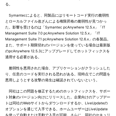
る。
Symantecによると、同製品にはリモートコード実行の脆弱性
とローカルファイル改ざんによる権限昇格の脆弱性が見つかっ
た。影響を受けるのは「Symantec pcAnywhere 12.5.x」「IT
Management Suite 7.0 pcAnywhere Solution 12.5.x」「IT
Management Suite 7.1 pcAnywhere Solution 12.6.x」の各製品。
また、サポート期限切れのバージョンを使っている場合は最新版
のpcAnywhere 12.5.3にアップグレードしてホットフィックスを
適用する必要がある。
脆弱性を悪用された場合、アプリケーションがクラッシュした
り、任意のコードを実行される恐れがある。現時点でこの問題を
悪用しようとする攻撃の発生は確認されていないという。
同社はこの問題を修正するためのホットフィックスを、サポー
ト対象のバージョン向けにリリースした。企業向けのアップデー
トは同社のWebサイトからダウンロードするか、LiveUpdateの
オプションを通じて入手できる。ホームユーザーはLiveUpdate
を使って自動または手動で入手が可能。さらに、同社のセキュリ