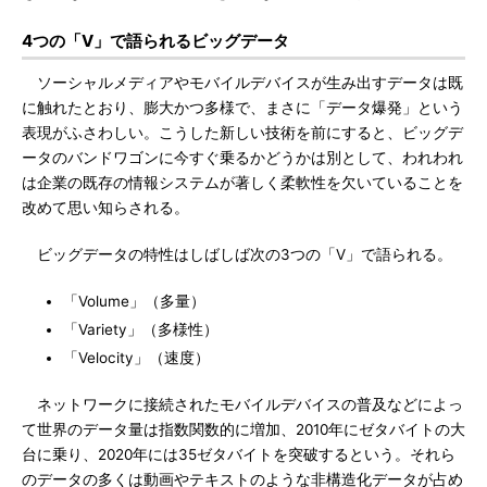
4つの「V」で語られるビッグデータ
ソーシャルメディアやモバイルデバイスが生み出すデータは既
に触れたとおり、膨大かつ多様で、まさに「データ爆発」という
表現がふさわしい。こうした新しい技術を前にすると、ビッグデ
ータのバンドワゴンに今すぐ乗るかどうかは別として、われわれ
は企業の既存の情報システムが著しく柔軟性を欠いていることを
改めて思い知らされる。
ビッグデータの特性はしばしば次の3つの「V」で語られる。
「Volume」（多量）
「Variety」（多様性）
「Velocity」（速度）
ネットワークに接続されたモバイルデバイスの普及などによっ
て世界のデータ量は指数関数的に増加、2010年にゼタバイトの大
台に乗り、2020年には35ゼタバイトを突破するという。それら
のデータの多くは動画やテキストのような非構造化データが占め