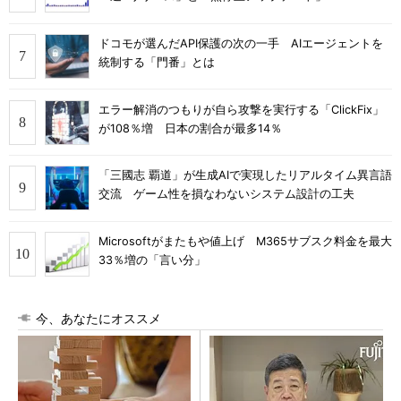
ドコモが選んだAPI保護の次の一手 AIエージェントを
統制する「門番」とは
エラー解消のつもりが自ら攻撃を実行する「ClickFix」
が108％増 日本の割合が最多14％
「三國志 覇道」が生成AIで実現したリアルタイム異言語
交流 ゲーム性を損なわないシステム設計の工夫
Microsoftがまたもや値上げ M365サブスク料金を最大
33％増の「言い分」
今、あなたにオススメ