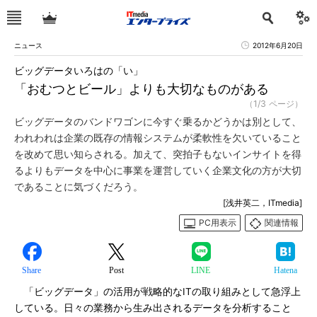
ニュース
2012年6月20日
ビッグデータいろはの「い」
「おむつとビール」よりも大切なものがある
（1/3 ページ）
ビッグデータのバンドワゴンに今すぐ乗るかどうかは別として、
われわれは企業の既存の情報システムが柔軟性を欠いていること
を改めて思い知らされる。加えて、突拍子もないインサイトを得
るよりもデータを中心に事業を運営していく企業文化の方が大切
であることに気づくだろう。
[浅井英二，ITmedia]
PC用表示
関連情報
Share
Post
LINE
Hatena
「ビッグデータ」の活用が戦略的なITの取り組みとして急浮上
している。日々の業務から生み出されるデータを分析すること