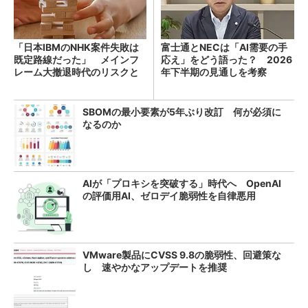
「日本IBMのNHK案件失敗は
富士通とNECは「AI需要の手
既定路線だった」 メインフ
応え」をどう語った？ 2026
レーム大撤退時代のリスクと
年下半期の見通しを考察
教訓
SBOMの最小要素が5年ぶり改訂 何が必須に
なるのか
AIが「プロキシを突破する」時代へ OpenAI
の評価用AI、ゼロデイ脆弱性を自律悪用
VMware製品にCVSS 9.8の脆弱性、回避策な
し 速やかなアップデートを推奨