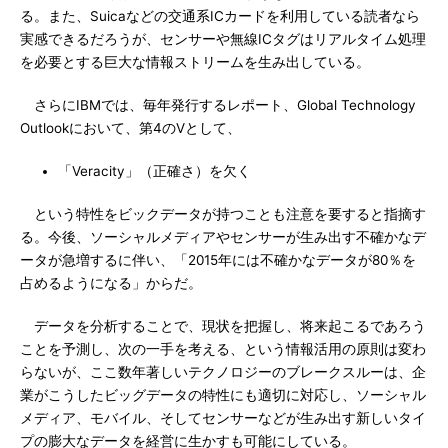
る。また、Suicaなどの交通系ICカードを利用している読者なら
実感できるだろうが、センサーや無線ICタグはリアルタイム処理
を必要とする巨大な情報ストリームを生み出している。
さらにIBMでは、毎年発行するレポート、Global Technology
Outlookにおいて、第4のVとして、
「Veracity」（正確さ）を欠く
という特性をビックデータが持つことも注意を要すると指摘す
る。今後、ソーシャルメディアやセンサーが生み出す不確かなデ
ータが急増するに伴い、「2015年には不確かなデータが80％を
占めるようになる」からだ。
データを分析することで、現状を把握し、将来起こるであろう
ことを予測し、次の一手を考える、という情報活用の原則は変わ
らないが、ここ数年著しいテクノロジーのブレークスルーは、企
業がこうしたビッグデータの特性にも適切に対応し、ソーシャル
メディア、モバイル、そしてセンサーなどが生み出す新しいタイ
プの膨大なデータを経営に生かすも可能にしている。