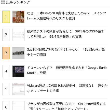
記事ランキング
なぜ、日本IBMのNHK案件は失敗したのか？ メインフ
レーム大撤退時代のリスクと教訓
従来型テストの限界があらわに 3915件のOSSを解析
して判明した「99.4％未報告」の実態
SaaSの価値は“割り勘”だけじゃない 「SaaSの死」論
争を一刀両断
ドローンいらず？ 飛行動画作成できる「Google Earth
Studio」登場
VMware製品にCVSS 9.8の脆弱性、回避策なし 速やか
なアップデートを推奨
ブラウザの再起動は不要になる？ Chromeが模索する
「週2リリース」と「無停止アップデート」