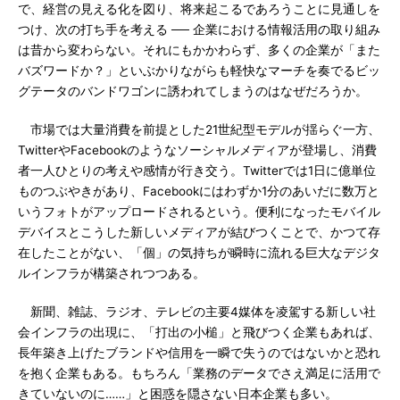
で、経営の見える化を図り、将来起こるであろうことに見通しを
つけ、次の打ち手を考える ── 企業における情報活用の取り組み
は昔から変わらない。それにもかかわらず、多くの企業が「また
バズワードか？」といぶかりながらも軽快なマーチを奏でるビッ
グテータのバンドワゴンに誘われてしまうのはなぜだろうか。
市場では大量消費を前提とした21世紀型モデルが揺らぐ一方、
TwitterやFacebookのようなソーシャルメディアが登場し、消費
者一人ひとりの考えや感情が行き交う。Twitterでは1日に億単位
ものつぶやきがあり、Facebookにはわずか1分のあいだに数万と
いうフォトがアップロードされるという。便利になったモバイル
デバイスとこうした新しいメディアが結びつくことで、かつて存
在したことがない、「個」の気持ちが瞬時に流れる巨大なデジタ
ルインフラが構築されつつある。
新聞、雑誌、ラジオ、テレビの主要4媒体を凌駕する新しい社
会インフラの出現に、「打出の小槌」と飛びつく企業もあれば、
長年築き上げたブランドや信用を一瞬で失うのではないかと恐れ
を抱く企業もある。もちろん「業務のデータでさえ満足に活用で
きていないのに……」と困惑を隠さない日本企業も多い。