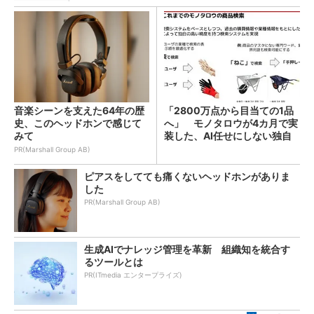
音楽シーンを支えた64年の歴
「2800万点から目当ての1品
史、このヘッドホンで感じて
へ」 モノタロウが4カ月で実
みて
装した、AI任せにしない独自
検索機能
PR(Marshall Group AB)
ピアスをしてても痛くないヘッドホンがありま
した
PR(Marshall Group AB)
生成AIでナレッジ管理を革新 組織知を統合す
るツールとは
PR(ITmedia エンタープライズ)