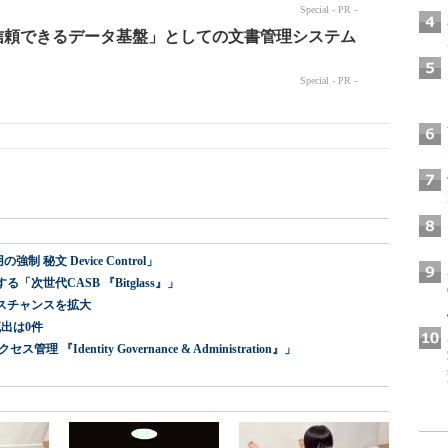
 秘文 Device Control」
世代CASB 『Bitglass』」
スチャンスを拡大
出は0件
dentity Governance & Administration』」