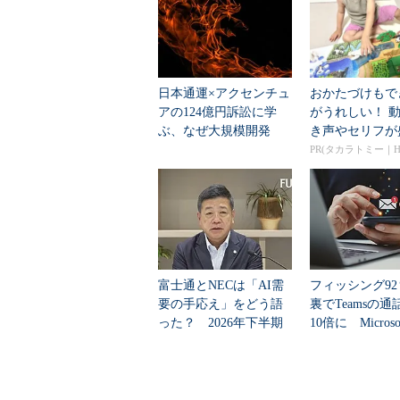
日本通運×アクセンチュ
おかたづけもで
アの124億円訴訟に学
がうれしい！ 
ぶ、なぜ大規模開発
き声やセリフが
は“燃える”のか
くさんの「アニア
PR(タカラトミー｜Hu
富士通とNECは「AI需
フィッシング9
要の手応え」をどう語
裏でTeamsの
った？ 2026年下半期
10倍に Micros
の見通しを考...