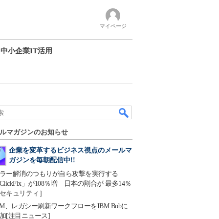
マイページ
中小企業IT活用
ルマガジンのお知らせ
企業を変革するビジネス視点のメールマ
ガジンを毎朝配信中!!
ラー解消のつもりが自ら攻撃を実行する
ClickFix」が108％増 日本の割合が 最多14％
セキュリティ］
BM、レガシー刷新ワークフローをIBM Bobに
加[注目ニュース]