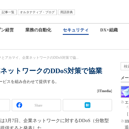
記事一覧
オルタナティブ・ブログ
用語辞典
ブン経営
業務の自動化
セキュリティ
DX×組織
クとアカマイ、企業ネットワークのDDoS対策で協...
ネットワークのDDoS対策で協業
メー
ービスを組み合わせて提供する。
[
ITmedia
]
エ
Share
「
［
3月7日、企業ネットワークに対するDDoS（分散型
I
追
を提供すると発表した。