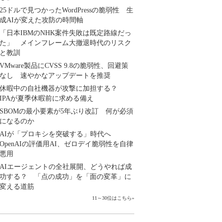
25ドルで見つかったWordPressの脆弱性 生
成AIが変えた攻防の時間軸
「日本IBMのNHK案件失敗は既定路線だっ
た」 メインフレーム大撤退時代のリスク
と教訓
VMware製品にCVSS 9.8の脆弱性、回避策
なし 速やかなアップデートを推奨
休暇中の自社機器が攻撃に加担する？
IPAが夏季休暇前に求める備え
SBOMの最小要素が5年ぶり改訂 何が必須
になるのか
AIが「プロキシを突破する」時代へ
OpenAIの評価用AI、ゼロデイ脆弱性を自律
悪用
AIエージェントの全社展開、どうやれば成
功する？ 「点の成功」を「面の変革」に
変える道筋
11～30位はこちら
»