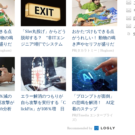
きる点
「SIer丸投げ」からどう
おかたづけもできる点
動物の鳴
脱却する？ “非ITエン
がうれしい！ 動物の鳴
盛りだ
ジニア9割”でシステム
き声やセリフが盛りだ
 ...
刷新に挑...
くさんの「アニア ...
gkum)
PR(タカラトミー｜Hugkum)
2％減の
エラー解消のつもりが
「プロンプトが面倒」
通話攻撃が
自ら攻撃を実行する「C
の悲鳴を解消！ AI定
oft分析
lickFix」が108％増 日
着のステップ
本の割...
PR(ITmedia エンタープライ
ズ)
Recommended by