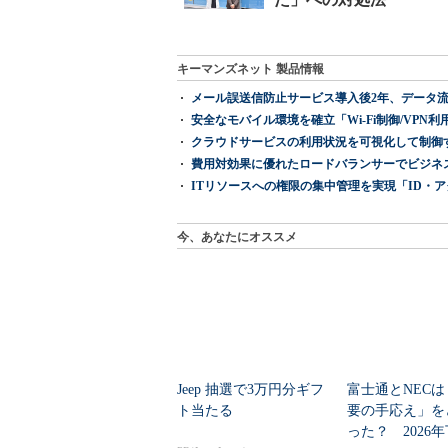
キーマンズネット 製品情報
メール誤送信防止サービス導入後2年、データ流
安全なモバイル環境を確立「Wi-Fi制御/VPN利用の強制
クラウドサービスの利用状況を可視化して制御する「次
費用対効果に優れたロードバランサーでビジネ
ITリソースへの権限の集中管理を実現「ID・アクセス管理 『I
今、あなたにオススメ
Jeep 抽選で3万円分ギフ
富士通とNECは
ト当たる
要の手応え」を
った？ 2026