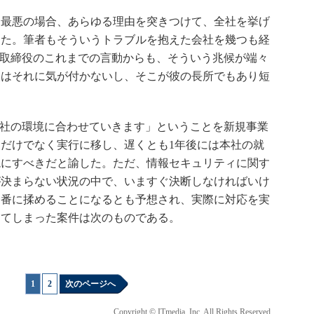
最悪の場合、あらゆる理由を突きつけて、全社を挙げ
じた。筆者もそういうトラブルを抱えた会社を幾つも経
M取締役のこれまでの言動からも、そういう兆候が端々
人はそれに気が付かないし、そこが彼の長所でもあり短
社の環境に合わせていきます」ということを新規事業
だけでなく実行に移し、遅くとも1年後には本社の就
境にすべきだと諭した。ただ、情報セキュリティに関す
が決まらない状況の中で、いますぐ決断しなければいけ
一番に揉めることになるとも予想され、実際に対応を実
してしまった案件は次のものである。
1
|
2
次のページへ
Copyright © ITmedia, Inc. All Rights Reserved.