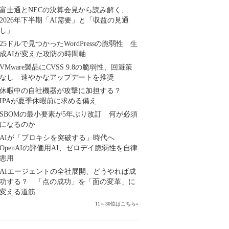
富士通とNECの決算会見から読み解く、
2026年下半期「AI需要」と「収益の見通
し」
25ドルで見つかったWordPressの脆弱性 生
成AIが変えた攻防の時間軸
VMware製品にCVSS 9.8の脆弱性、回避策
なし 速やかなアップデートを推奨
休暇中の自社機器が攻撃に加担する？
IPAが夏季休暇前に求める備え
SBOMの最小要素が5年ぶり改訂 何が必須
になるのか
AIが「プロキシを突破する」時代へ
OpenAIの評価用AI、ゼロデイ脆弱性を自律
悪用
AIエージェントの全社展開、どうやれば成
功する？ 「点の成功」を「面の変革」に
変える道筋
11～30位はこちら
»