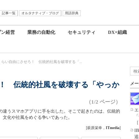
記事一覧
オルタナティブ・ブログ
用語辞典
ブン経営
業務の自動化
セキュリティ
DX×組織
Sくらい自由にさせろ！ 伝統的社風を破壊する「...
ろ！ 伝統的社風を破壊する「やっか
メー
（1/2 ページ）
エ
の違うスマホアプリに手を出した。そこで起きたのは、伝統的
「
、文化や社風をめぐる争いであった。
［
[萩原栄幸，
ITmedia
]
I
追