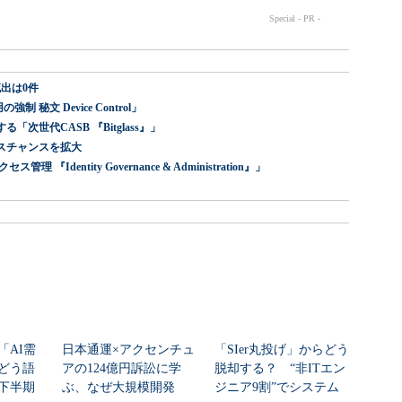
出は0件
 秘文 Device Control」
世代CASB 『Bitglass』」
スチャンスを拡大
dentity Governance & Administration』」
「AI需
日本通運×アクセンチュ
「SIer丸投げ」からどう
どう語
アの124億円訴訟に学
脱却する？ “非ITエン
年下半期
ぶ、なぜ大規模開発
ジニア9割”でシステム