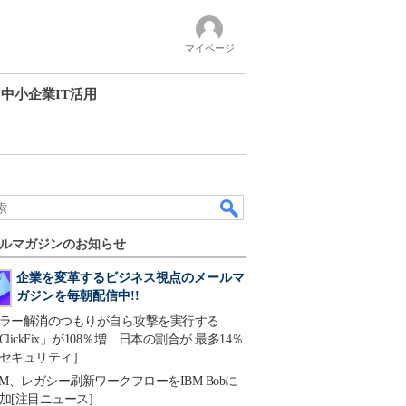
マイページ
中小企業IT活用
ルマガジンのお知らせ
企業を変革するビジネス視点のメールマ
ガジンを毎朝配信中!!
ラー解消のつもりが自ら攻撃を実行する
ClickFix」が108％増 日本の割合が 最多14％
セキュリティ］
BM、レガシー刷新ワークフローをIBM Bobに
加[注目ニュース]