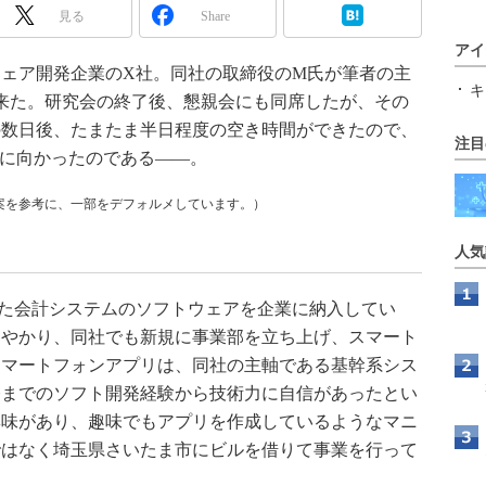
見る
Share
アイ
ェア開発企業のX社。同社の取締役のM氏が筆者の主
キ
来た。研究会の終了後、懇親会にも同席したが、その
の数日後、たまたま半日程度の空き時間ができたので、
注目
に向かったのである――。
案を参考に、一部をデフォルメしています。）
人気
た会計システムのソフトウェアを企業に納入してい
あやかり、同社でも新規に事業部を立ち上げ、スマート
スマートフォンアプリは、同社の主軸である基幹系シス
今までのソフト開発経験から技術力に自信があったとい
興味があり、趣味でもアプリを作成しているようなマニ
ではなく埼玉県さいたま市にビルを借りて事業を行って