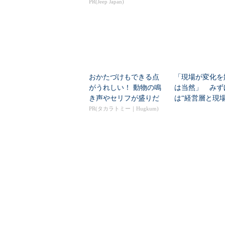
PR(Jeep Japan)
の見通しを考...
おかたづけもできる点
「現場が変化を
がうれしい！ 動物の鳴
は当然」 みず
き声やセリフが盛りだ
は“経営層と現
くさんの「アニア ...
ギャップ”、どう克
PR(タカラトミー｜Hugkum)