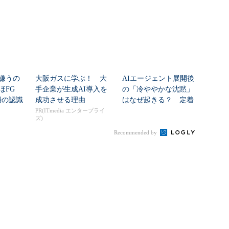
は“燃える”のか
刷新に挑...
嫌うの
大阪ガスに学ぶ！ 大
AIエージェント展開後
ほFG
手企業が生成AI導入を
の「冷ややかな沈黙」
場の認識
成功させる理由
はなぜ起きる？ 定着
...
を促すチェンジマネ...
PR(ITmedia エンタープライ
ズ)
Recommended by