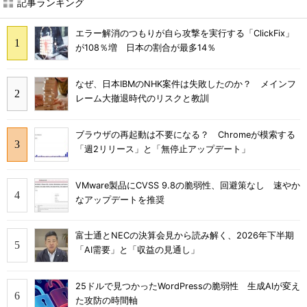
記事ランキング
エラー解消のつもりが自ら攻撃を実行する「ClickFix」
が108％増 日本の割合が最多14％
なぜ、日本IBMのNHK案件は失敗したのか？ メインフ
レーム大撤退時代のリスクと教訓
ブラウザの再起動は不要になる？ Chromeが模索する
「週2リリース」と「無停止アップデート」
VMware製品にCVSS 9.8の脆弱性、回避策なし 速やか
なアップデートを推奨
富士通とNECの決算会見から読み解く、2026年下半期
「AI需要」と「収益の見通し」
25ドルで見つかったWordPressの脆弱性 生成AIが変え
た攻防の時間軸