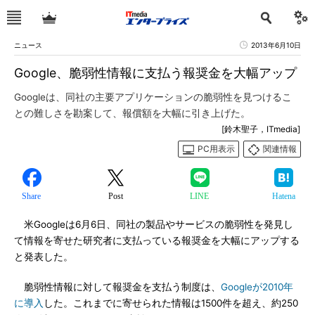
ニュース
2013年6月10日
Google、脆弱性情報に支払う報奨金を大幅アップ
Googleは、同社の主要アプリケーションの脆弱性を見つけるこ
との難しさを勘案して、報償額を大幅に引き上げた。
[鈴木聖子，ITmedia]
PC用表示
関連情報
Share
Post
LINE
Hatena
米Googleは6月6日、同社の製品やサービスの脆弱性を発見し
て情報を寄せた研究者に支払っている報奨金を大幅にアップする
と発表した。
脆弱性情報に対して報奨金を支払う制度は、
Googleが2010年
に導入
した。これまでに寄せられた情報は1500件を超え、約250