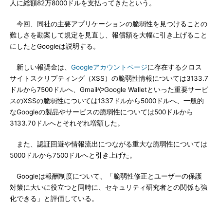
人に総額82万8000ドルを支払ってきたという。
今回、同社の主要アプリケーションの脆弱性を見つけることの
難しさを勘案して規定を見直し、報償額を大幅に引き上げること
にしたとGoogleは説明する。
新しい報奨金は、
Googleアカウントページ
に存在するクロス
サイトスクリプティング（XSS）の脆弱性情報については3133.7
ドルから7500ドルへ、GmailやGoogle Walletといった重要サービ
スのXSSの脆弱性については1337ドルから5000ドルへ、一般的
なGoogleの製品やサービスの脆弱性については500ドルから
3133.70ドルへとそれぞれ増額した。
また、認証回避や情報流出につながる重大な脆弱性については
5000ドルから7500ドルへと引き上げた。
Googleは報酬制度について、「脆弱性修正とユーザーの保護
対策に大いに役立つと同時に、セキュリティ研究者との関係も強
化できる」と評価している。