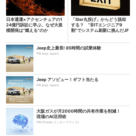
日本通運×アクセンチュアの1
「SIer丸投げ」からどう脱却
24億円訴訟に学ぶ、なぜ大規
する？ “非ITエンジニア9
模開発は“燃える”のか
割”でシステム刷新に挑んだJF
Eスチールに学ぶ
Jeep史上最長! 85時間の試乗体験
PR(Jeep Japan)
Jeep アソビュー！ギフト当たる
PR(Jeep Japan)
大阪ガスが月2000時間の共有作業を削減！
現場のAI活用術
PR(ITmedia エンタープライズ)