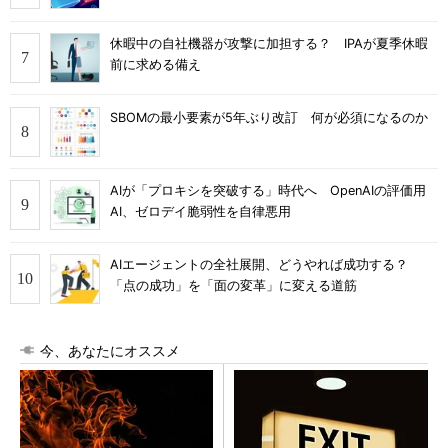
休暇中の自社機器が攻撃に加担する？ IPAが夏季休暇
前に求める備え
SBOMの最小要素が5年ぶり改訂 何が必須になるのか
AIが「プロキシを突破する」時代へ OpenAIの評価用
AI、ゼロデイ脆弱性を自律悪用
AIエージェントの全社展開、どうやれば成功する？
「点の成功」を「面の変革」に変える道筋
今、あなたにオススメ