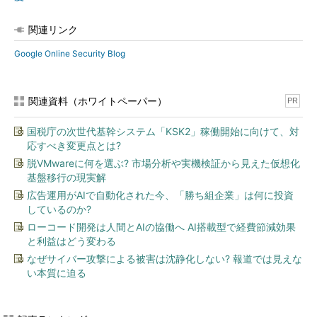
関連リンク
Google Online Security Blog
関連資料（ホワイトペーパー）
PR
国税庁の次世代基幹システム「KSK2」稼働開始に向けて、対
応すべき変更点とは?
脱VMwareに何を選ぶ? 市場分析や実機検証から見えた仮想化
基盤移行の現実解
広告運用がAIで自動化された今、「勝ち組企業」は何に投資
しているのか?
ローコード開発は人間とAIの協働へ AI搭載型で経費節減効果
と利益はどう変わる
なぜサイバー攻撃による被害は沈静化しない? 報道では見えな
い本質に迫る