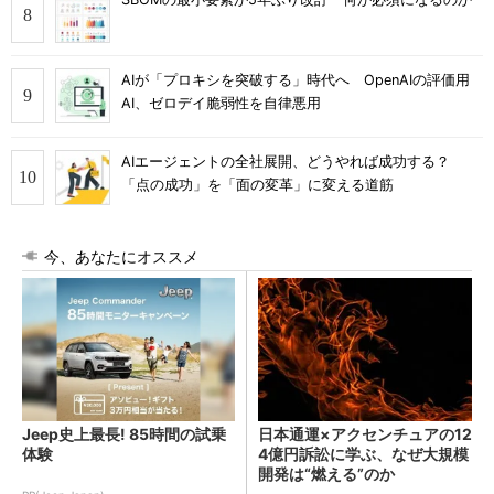
AIが「プロキシを突破する」時代へ OpenAIの評価用
AI、ゼロデイ脆弱性を自律悪用
AIエージェントの全社展開、どうやれば成功する？
「点の成功」を「面の変革」に変える道筋
今、あなたにオススメ
Jeep史上最長! 85時間の試乗
日本通運×アクセンチュアの12
体験
4億円訴訟に学ぶ、なぜ大規模
開発は“燃える”のか