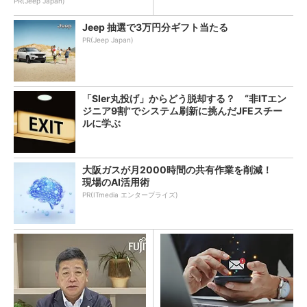
PR(Jeep Japan)
Jeep 抽選で3万円分ギフト当たる
PR(Jeep Japan)
「SIer丸投げ」からどう脱却する？ “非ITエン
ジニア9割”でシステム刷新に挑んだJFEスチー
ルに学ぶ
大阪ガスが月2000時間の共有作業を削減！
現場のAI活用術
PR(ITmedia エンタープライズ)