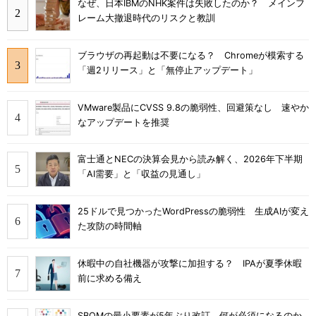
なぜ、日本IBMのNHK案件は失敗したのか？ メインフ
レーム大撤退時代のリスクと教訓
ブラウザの再起動は不要になる？ Chromeが模索する
「週2リリース」と「無停止アップデート」
VMware製品にCVSS 9.8の脆弱性、回避策なし 速やか
なアップデートを推奨
富士通とNECの決算会見から読み解く、2026年下半期
「AI需要」と「収益の見通し」
25ドルで見つかったWordPressの脆弱性 生成AIが変え
た攻防の時間軸
休暇中の自社機器が攻撃に加担する？ IPAが夏季休暇
前に求める備え
SBOMの最小要素が5年ぶり改訂 何が必須になるのか