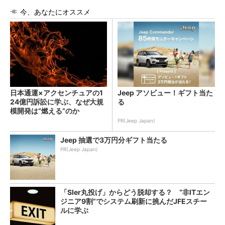
今、あなたにオススメ
日本通運×アクセンチュアの1
Jeep アソビュー！ギフト当た
24億円訴訟に学ぶ、なぜ大規
る
模開発は“燃える”のか
PR(Jeep Japan)
Jeep 抽選で3万円分ギフト当たる
PR(Jeep Japan)
「SIer丸投げ」からどう脱却する？ “非ITエン
ジニア9割”でシステム刷新に挑んだJFEスチー
ルに学ぶ