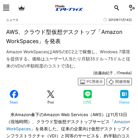
ニュース
2013年11月14日
AWS、クラウド型仮想デスクトップ「Amazon
WorkSpaces」を発表
Amazon WorkSpacesはAWSのEC2上で稼働し、Windows 7環境
を提供する。価格はユーザー1人当たり月額35ドル～75ドルと従
来のVDIの半額程度のコストで済む。
[佐藤由紀子，ITmedia]
PC用表示
関連情報
Share
Post
LINE
Hatena
米Amazon傘下のAmazon Web Services（AWS）は11月13日
（現地時間）、クラウド型仮想デスクトップサービス「
Amazon
WorkSpaces
」を発表した。従来の企業向け仮想デスクトップイ
ンフラストラクチャ（VDI）と同等のサービスを、約半額のコス