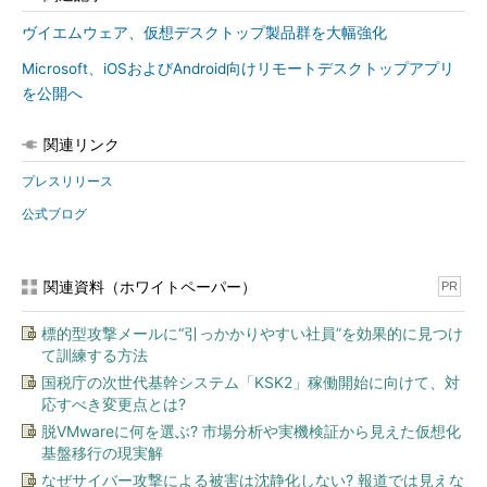
ヴイエムウェア、仮想デスクトップ製品群を大幅強化
Microsoft、iOSおよびAndroid向けリモートデスクトップアプリ
を公開へ
関連リンク
プレスリリース
公式ブログ
関連資料（ホワイトペーパー）
PR
標的型攻撃メールに“引っかかりやすい社員”を効果的に見つけ
て訓練する方法
国税庁の次世代基幹システム「KSK2」稼働開始に向けて、対
応すべき変更点とは?
脱VMwareに何を選ぶ? 市場分析や実機検証から見えた仮想化
基盤移行の現実解
なぜサイバー攻撃による被害は沈静化しない? 報道では見えな