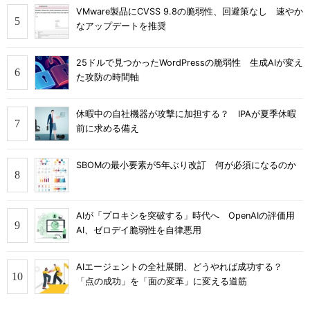
VMware製品にCVSS 9.8の脆弱性、回避策なし 速やか
なアップデートを推奨
25ドルで見つかったWordPressの脆弱性 生成AIが変え
た攻防の時間軸
休暇中の自社機器が攻撃に加担する？ IPAが夏季休暇
前に求める備え
SBOMの最小要素が5年ぶり改訂 何が必須になるのか
AIが「プロキシを突破する」時代へ OpenAIの評価用
AI、ゼロデイ脆弱性を自律悪用
AIエージェントの全社展開、どうやれば成功する？
「点の成功」を「面の変革」に変える道筋