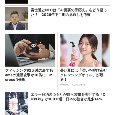
富士通とNECは「AI需要の手応え」をどう語っ
た？ 2026年下半期の見通しを考察
フィッシング92％減の裏でTe
暑い夏には「潤いを呼び込む
amsの通話攻撃が10倍に Mi
クレンジングオイル」が最
crosoft分析
適！
PR(DHC｜CanCam.jp)
エラー解消のつもりが自ら攻撃を実行する「Cl
ickFix」が108％増 日本の割合が最多14％