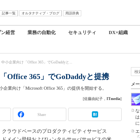
記事一覧
オルタナティブ・ブログ
用語辞典
ブン経営
業務の自動化
セキュリティ
DX×組織
ft、中小企業向け「Office 365」でGoDaddyと...
Office 365」でGoDaddyと提携
メー
業向け「Microsoft Office 365」の提供を開始する。
[佐藤由紀子，
ITmedia
]
な
Share
は
に
時間）、クラウドベースのプロダクティビティサービス
エ
「
提供で、ドメイン登録およびレンタルサーバサービスの米