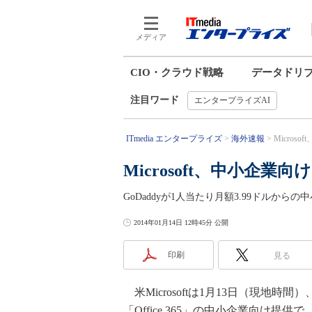
メディア
CIO・クラウド戦略
データドリ
注目ワード
エンタープライズAI
ITmedia エンタープライズ
海外速報
Microso
Microsoft、中小企業向け「
GoDaddyが1人当たり月額3.99ドルからの中小企
2014年01月14日 12時45分 公開
印刷
見る
米Microsoftは1月13日（現地
「Office 365」の中小企業向け