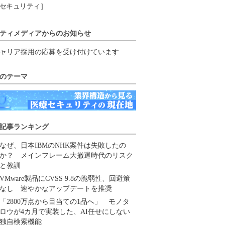
セキュリティ］
ティメディアからのお知らせ
ャリア採用の応募を受け付けています
のテーマ
記事ランキング
なぜ、日本IBMのNHK案件は失敗したの
か？ メインフレーム大撤退時代のリスク
と教訓
VMware製品にCVSS 9.8の脆弱性、回避策
なし 速やかなアップデートを推奨
「2800万点から目当ての1品へ」 モノタ
ロウが4カ月で実装した、AI任せにしない
独自検索機能