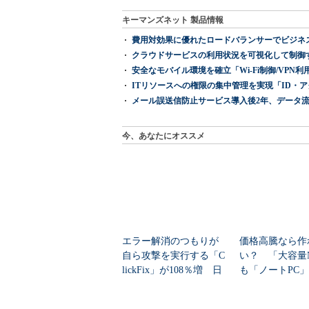
キーマンズネット 製品情報
費用対効果に優れたロードバランサーでビジネ
クラウドサービスの利用状況を可視化して制御する「次
安全なモバイル環境を確立「Wi-Fi制御/VPN利用の強制
ITリソースへの権限の集中管理を実現「ID・アクセス管理 『I
メール誤送信防止サービス導入後2年、データ流
今、あなたにオススメ
エラー解消のつもりが
価格高騰なら作
自ら攻撃を実行する「C
い？ 「大容量
lickFix」が108％増 日
も「ノートPC
本の割...
自作した学生たち