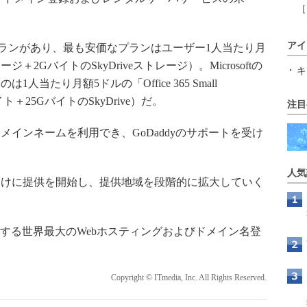
［
アイ
は3つのプランがあり、最も安価なプランはユーザー1人当たり月
＋2GバイトのSkyDriveストレージ）。Microsoftの
キ
当たり月額5ドルの「Office 365 Small
イト＋25GバイトのSkyDrive）だ。
注目
インネームを利用でき、GoDaddyのサポートを受け
人気
けに提供を開始し、提供地域を段階的に拡大していく
を擁する世界最大のWebホスティングおよびドメイン名登
Copyright © ITmedia, Inc. All Rights Reserved.