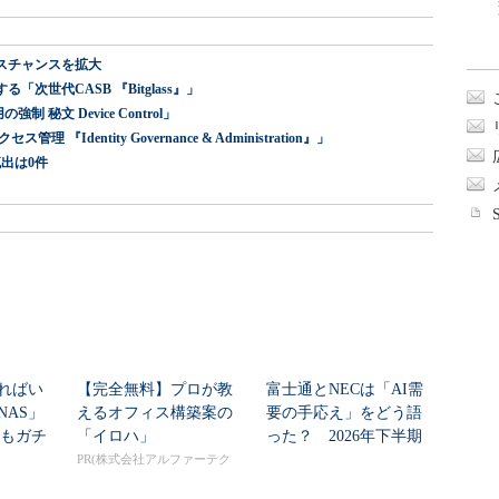
スチャンスを拡大
世代CASB 『Bitglass』」
 秘文 Device Control」
dentity Governance & Administration』」
出は0件
ればい
【完全無料】プロが教
富士通とNECは「AI需
NAS」
えるオフィス構築案の
要の手応え」をどう語
」もガチ
「イロハ」
った？ 2026年下半期
...
の見通しを考...
PR(株式会社アルファーテク
ノ)