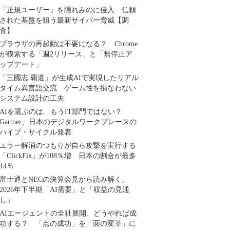
「正規ユーザー」を隠れみのに侵入 信頼
された基盤を狙う最新サイバー脅威【調
査】
ブラウザの再起動は不要になる？ Chrome
が模索する「週2リリース」と「無停止ア
ップデート」
「三國志 覇道」が生成AIで実現したリアル
タイム異言語交流 ゲーム性を損なわない
システム設計の工夫
AIを選ぶのは、もうIT部門ではない？
Gartner、日本のデジタルワークプレースの
ハイプ・サイクル発表
エラー解消のつもりが自ら攻撃を実行する
「ClickFix」が108％増 日本の割合が最多
14％
富士通とNECの決算会見から読み解く、
2026年下半期「AI需要」と「収益の見通
し」
AIエージェントの全社展開、どうやれば成
功する？ 「点の成功」を「面の変革」に