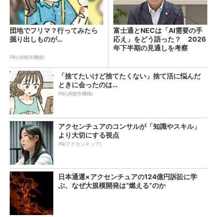
団地でフリマ？行ってみたら
富士通とNECは「AI需要の手
掘り出しものが…
応え」をどう語った？ 2026
年下半期の見通しを考察
PR(UR都市機構)
「捨てたいけど捨てたくない」捨て活に悩んだ
ときに会ったのは…
PR(UR都市機構)
アクセンチュアのコンサルが「知識やスキル」
より大切にする視点
PR(アクセンチュア)
日本通運×アクセンチュアの124億円訴訟に学
ぶ、なぜ大規模開発は“燃える”のか