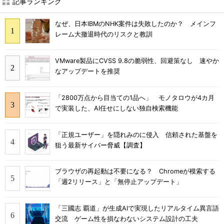
記事ランキング
なぜ、日本IBMのNHK案件は失敗したのか？ メインフ
レーム大撤退時代のリスクと教訓
VMware製品にCVSS 9.8の脆弱性、回避策なし 速やか
なアップデートを推奨
「2800万点から目当ての1品へ」 モノタロウが4カ月
で実装した、AI任せにしない独自検索機能
「正規ユーザー」を隠れみのに侵入 信頼された基盤を
狙う最新サイバー脅威【調査】
ブラウザの再起動は不要になる？ Chromeが模索する
「週2リリース」と「無停止アップデート」
「三國志 覇道」が生成AIで実現したリアルタイム異言語
交流 ゲーム性を損なわないシステム設計の工夫