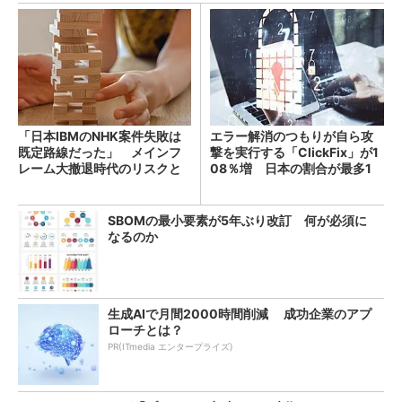
「日本IBMのNHK案件失敗は
エラー解消のつもりが自ら攻
既定路線だった」 メインフ
撃を実行する「ClickFix」が1
レーム大撤退時代のリスクと
08％増 日本の割合が最多1
教訓
4％
SBOMの最小要素が5年ぶり改訂 何が必須に
なるのか
生成AIで月間2000時間削減 成功企業のアプ
ローチとは？
PR(ITmedia エンタープライズ)