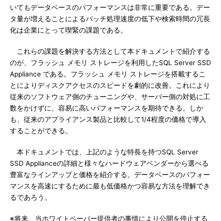
いてもデータベースのパフォーマンスは非常に重要である。デー
タ量が増えることによるバッチ処理速度の低下や検索時間の冗長
化は企業にとって喫緊の課題である。
これらの課題を解決する方法として本ドキュメントで紹介する
のが、フラッシュ メモリ ストレージを利用したSQL Server SSD
Appliance である。フラッシュ メモリ ストレージを搭載するこ
とによりディスクアクセスのスピードを劇的に改善。これにより
従来のソフトウェア側のチューニングや、サーバー側の対処に工
数をかけずに、容易に高いパフォーマンスを期待できる。しか
も、従来のアプライアンス製品と比較して1/4程度の価格で導入
することができる。
本ドキュメントでは、上記のような特長を持つSQL Server
SSD Applianceの詳細と様々なハードウェアベンダーから選べる
豊富なラインアップと価格を紹介する。データベースのパフォー
マンスを高速にするために最も低価格かつ容易な方法を理解でき
るであろう。
※将来、当ホワイトペーパー提供者の事情により公開を停止する