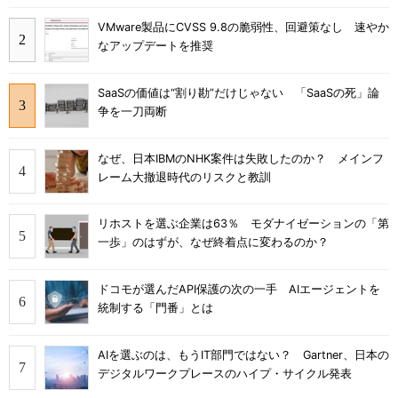
VMware製品にCVSS 9.8の脆弱性、回避策なし 速やか
なアップデートを推奨
SaaSの価値は“割り勘”だけじゃない 「SaaSの死」論
争を一刀両断
なぜ、日本IBMのNHK案件は失敗したのか？ メインフ
レーム大撤退時代のリスクと教訓
リホストを選ぶ企業は63％ モダナイゼーションの「第
一歩」のはずが、なぜ終着点に変わるのか？
ドコモが選んだAPI保護の次の一手 AIエージェントを
統制する「門番」とは
AIを選ぶのは、もうIT部門ではない？ Gartner、日本の
デジタルワークプレースのハイプ・サイクル発表