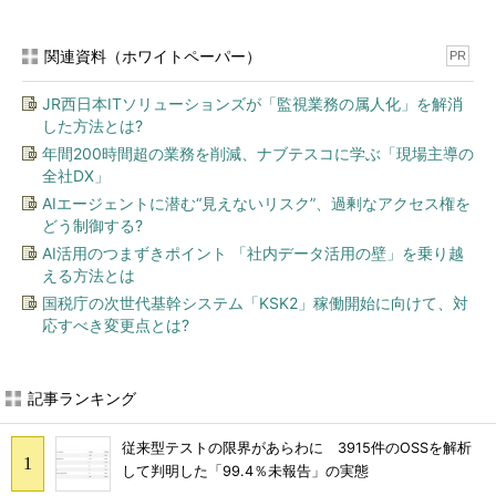
関連資料（ホワイトペーパー）
PR
JR西日本ITソリューションズが「監視業務の属人化」を解消
した方法とは?
年間200時間超の業務を削減、ナブテスコに学ぶ「現場主導の
全社DX」
AIエージェントに潜む“見えないリスク”、過剰なアクセス権を
どう制御する?
AI活用のつまずきポイント 「社内データ活用の壁」を乗り越
える方法とは
国税庁の次世代基幹システム「KSK2」稼働開始に向けて、対
応すべき変更点とは?
記事ランキング
従来型テストの限界があらわに 3915件のOSSを解析
して判明した「99.4％未報告」の実態