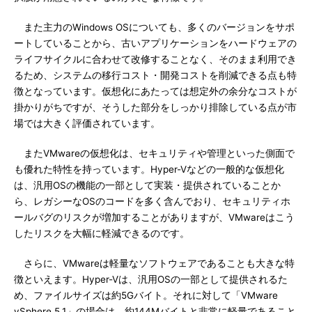
また主力のWindows OSについても、多くのバージョンをサポ
ートしていることから、古いアプリケーションをハードウェアの
ライフサイクルに合わせて改修することなく、そのまま利用でき
るため、システムの移行コスト・開発コストを削減できる点も特
徴となっています。仮想化にあたっては想定外の余分なコストが
掛かりがちですが、そうした部分をしっかり排除している点が市
場では大きく評価されています。
またVMwareの仮想化は、セキュリティや管理といった側面で
も優れた特性を持っています。Hyper-Vなどの一般的な仮想化
は、汎用OSの機能の一部として実装・提供されていることか
ら、レガシーなOSのコードを多く含んでおり、セキュリティホ
ールバグのリスクが増加することがありますが、VMwareはこう
したリスクを大幅に軽減できるのです。
さらに、VMwareは軽量なソフトウェアであることも大きな特
徴といえます。Hyper-Vは、汎用OSの一部として提供されるた
め、ファイルサイズは約5Gバイト。それに対して「VMware
vSphere 5.1」の場合は、約144Mバイトと非常に軽量であること