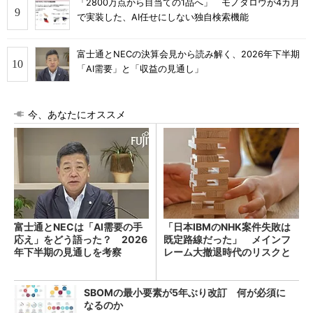
「2800万点から目当ての1品へ」 モノタロウが4カ月
で実装した、AI任せにしない独自検索機能
富士通とNECの決算会見から読み解く、2026年下半期
「AI需要」と「収益の見通し」
今、あなたにオススメ
富士通とNECは「AI需要の手
「日本IBMのNHK案件失敗は
応え」をどう語った？ 2026
既定路線だった」 メインフ
年下半期の見通しを考察
レーム大撤退時代のリスクと
教訓
SBOMの最小要素が5年ぶり改訂 何が必須に
なるのか