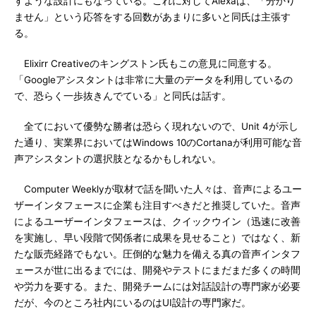
すような設計にもなっている。これに対してAlexaは、「分かり
ません」という応答をする回数があまりに多いと同氏は主張す
る。
Elixirr Creativeのキングストン氏もこの意見に同意する。
「Googleアシスタントは非常に大量のデータを利用しているの
で、恐らく一歩抜きんでている」と同氏は話す。
全てにおいて優勢な勝者は恐らく現れないので、Unit 4が示し
た通り、実業界においてはWindows 10のCortanaが利用可能な音
声アシスタントの選択肢となるかもしれない。
Computer Weeklyが取材で話を聞いた人々は、音声によるユー
ザーインタフェースに企業も注目すべきだと推奨していた。音声
によるユーザーインタフェースは、クイックウイン（迅速に改善
を実施し、早い段階で関係者に成果を見せること）ではなく、新
たな販売経路でもない。圧倒的な魅力を備える真の音声インタフ
ェースが世に出るまでには、開発やテストにまだまだ多くの時間
や労力を要する。また、開発チームには対話設計の専門家が必要
だが、今のところ社内にいるのはUI設計の専門家だ。