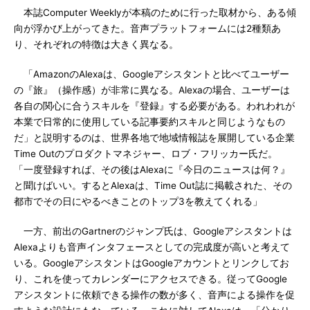
本誌Computer Weeklyが本稿のために行った取材から、ある傾
向が浮かび上がってきた。音声プラットフォームには2種類あ
り、それぞれの特徴は大きく異なる。
「AmazonのAlexaは、Googleアシスタントと比べてユーザー
の『旅』（操作感）が非常に異なる。Alexaの場合、ユーザーは
各自の関心に合うスキルを『登録』する必要がある。われわれが
本業で日常的に使用している記事要約スキルと同じようなもの
だ」と説明するのは、世界各地で地域情報誌を展開している企業
Time Outのプロダクトマネジャー、ロブ・フリッカー氏だ。
「一度登録すれば、その後はAlexaに『今日のニュースは何？』
と聞けばいい。するとAlexaは、Time Out誌に掲載された、その
都市でその日にやるべきことのトップ3を教えてくれる」
一方、前出のGartnerのジャンプ氏は、Googleアシスタントは
Alexaよりも音声インタフェースとしての完成度が高いと考えて
いる。GoogleアシスタントはGoogleアカウントとリンクしてお
り、これを使ってカレンダーにアクセスできる。従ってGoogle
アシスタントに依頼できる操作の数が多く、音声による操作を促