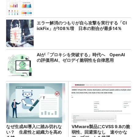
エラー解消のつもりが自ら攻撃を実行する「Cl
ickFix」が108％増 日本の割合が最多14％
AIが「プロキシを突破する」時代へ OpenAI
の評価用AI、ゼロデイ脆弱性を自律悪用
なぜ生成AI導入に踏み切れな
VMware製品にCVSS 9.8の脆
い？ 生産性と組織力を高め
弱性、回避策なし 速やかな