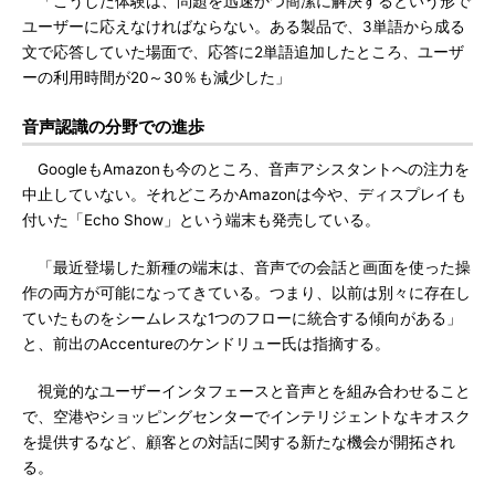
「こうした体験は、問題を迅速かつ簡潔に解決するという形で
ユーザーに応えなければならない。ある製品で、3単語から成る
文で応答していた場面で、応答に2単語追加したところ、ユーザ
ーの利用時間が20～30％も減少した」
音声認識の分野での進歩
GoogleもAmazonも今のところ、音声アシスタントへの注力を
中止していない。それどころかAmazonは今や、ディスプレイも
付いた「Echo Show」という端末も発売している。
「最近登場した新種の端末は、音声での会話と画面を使った操
作の両方が可能になってきている。つまり、以前は別々に存在し
ていたものをシームレスな1つのフローに統合する傾向がある」
と、前出のAccentureのケンドリュー氏は指摘する。
視覚的なユーザーインタフェースと音声とを組み合わせること
で、空港やショッピングセンターでインテリジェントなキオスク
を提供するなど、顧客との対話に関する新たな機会が開拓され
る。