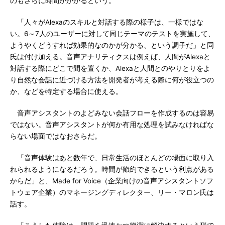
のもさらに時間がかかるという。
「人々がAlexaのスキルと対話する際の様子は、一様ではな
い。6～7人のユーザーに対して同じテーマのテストを実施して、
ようやくどうすれば効果的なのかが分かる、という調子だ」と同
氏は付け加える。音声アナリティクスは例えば、人間がAlexaと
対話する際にどこで間を置くか、Alexaと人間とのやりとりをよ
り自然な会話に近づける方法を開発者が考える際に何が役立つの
か、などを特定する場合に使える。
音声アシスタントのよどみない会話フローを作成するのは容易
ではない。音声アシスタントが何か有用な処理を試みなければな
らない場面ではなおさらだ。
「音声体験はあと数年で、日常生活のほとんどの場面に取り入
れられるようになるだろう。時間が節約できるという利点がある
からだ」と、Made for Voice（企業向けの音声アシスタントソフ
トウェア企業）のマネージングディレクター、リー・マロン氏は
話す。