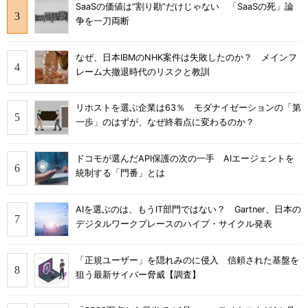
SaaSの価値は“割り勘”だけじゃない 「SaaSの死」論
争を一刀両断
なぜ、日本IBMのNHK案件は失敗したのか？ メインフ
レーム大撤退時代のリスクと教訓
リホストを選ぶ企業は63％ モダナイゼーションの「第
一歩」のはずが、なぜ終着点に変わるのか？
ドコモが選んだAPI保護の次の一手 AIエージェントを
統制する「門番」とは
AIを選ぶのは、もうIT部門ではない？ Gartner、日本の
デジタルワークプレースのハイプ・サイクル発表
「正規ユーザー」を隠れみのに侵入 信頼された基盤を
狙う最新サイバー脅威【調査】