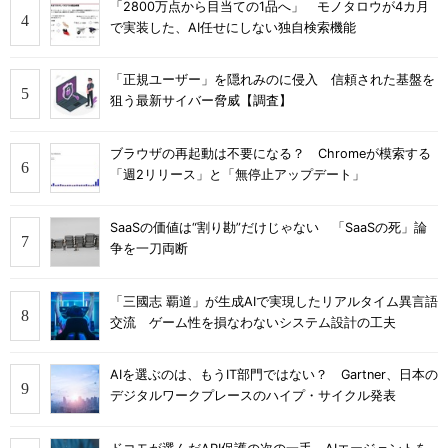
「2800万点から目当ての1品へ」 モノタロウが4カ月
で実装した、AI任せにしない独自検索機能
「正規ユーザー」を隠れみのに侵入 信頼された基盤を
狙う最新サイバー脅威【調査】
ブラウザの再起動は不要になる？ Chromeが模索する
「週2リリース」と「無停止アップデート」
SaaSの価値は“割り勘”だけじゃない 「SaaSの死」論
争を一刀両断
「三國志 覇道」が生成AIで実現したリアルタイム異言語
交流 ゲーム性を損なわないシステム設計の工夫
AIを選ぶのは、もうIT部門ではない？ Gartner、日本の
デジタルワークプレースのハイプ・サイクル発表