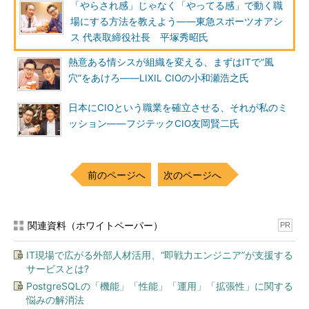
「やらされ感」じゃなく「やってる感」で動く職
場にする方法を教えよう――東急スポーツオアシ
ス 代表取締役社長 平塚秀昭氏
熱意ある情シスが組織を変える、まずはITで“風
穴”をあけろ――LIXIL CIOの小和瀬浩之氏
日本にCIOという職業を確立させる、それが私のミ
ッション――フジテックCIO友岡賢二氏
前のページへ
次のページへ
関連資料（ホワイトペーパー）
PR
IT現場で広がる外部人材活用、“即戦力エンジニア”が支援する
サービスとは?
PostgreSQLの「機能」「性能」「運用」「拡張性」に関する
悩みの解消法