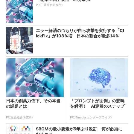
PR(三菱総合研究所)
エラー解消のつもりが自ら攻撃を実行する「Cl
ickFix」が108％増 日本の割合が最多14％
日本の創薬力低下、その本当
「プロンプトが面倒」の悲鳴
の課題とは
を解消！ AI定着のステップ
PR(三菱総合研究所)
PR(ITmedia エンタープライズ)
SBOMの最小要素が5年ぶり改訂 何が必須に