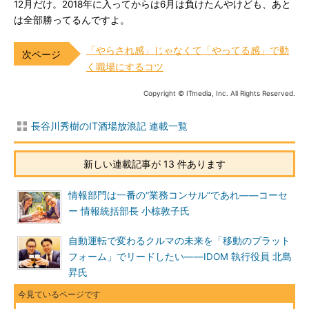
12月だけ。2018年に入ってからは6月は負けたんやけども、あと
は全部勝ってるんですよ。
「やらされ感」じゃなくて「やってる感」で動
く職場にするコツ
Copyright © ITmedia, Inc. All Rights Reserved.
長谷川秀樹のIT酒場放浪記 連載一覧
新しい連載記事が 13 件あります
情報部門は一番の“業務コンサル”であれ――コーセ
ー 情報統括部長 小椋敦子氏
自動運転で変わるクルマの未来を「移動のプラット
フォーム」でリードしたい――IDOM 執行役員 北島
昇氏