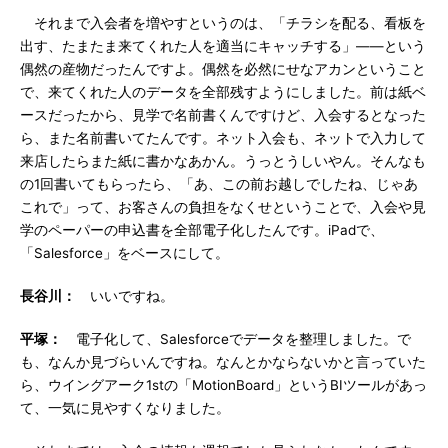
それまで入会者を増やすというのは、「チラシを配る、看板を
出す、たまたま来てくれた人を適当にキャッチする」――という
偶然の産物だったんですよ。偶然を必然にせなアカンということ
で、来てくれた人のデータを全部残すようにしました。前は紙ベ
ースだったから、見学で名前書くんですけど、入会するとなった
ら、また名前書いてたんです。ネット入会も、ネットで入力して
来店したらまた紙に書かなあかん。うっとうしいやん。そんなも
の1回書いてもらったら、「あ、この前お越しでしたね、じゃあ
これで」って、お客さんの負担をなくせということで、入会や見
学のペーパーの申込書を全部電子化したんです。iPadで、
「Salesforce」をベースにして。
長谷川：
いいですね。
平塚：
電子化して、Salesforceでデータを整理しました。で
も、なんか見づらいんですね。なんとかならないかと言っていた
ら、ウイングアーク1stの「MotionBoard」というBIツールがあっ
て、一気に見やすくなりました。