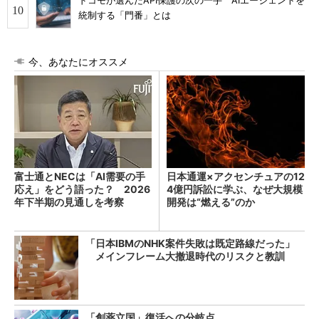
ドコモが選んだAPI保護の次の一手 AIエージェントを
統制する「門番」とは
今、あなたにオススメ
富士通とNECは「AI需要の手
日本通運×アクセンチュアの12
応え」をどう語った？ 2026
4億円訴訟に学ぶ、なぜ大規模
年下半期の見通しを考察
開発は“燃える”のか
「日本IBMのNHK案件失敗は既定路線だった」
メインフレーム大撤退時代のリスクと教訓
「創薬立国」復活への分岐点