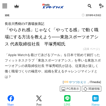
連載
2018年4月6日
長谷川秀樹のIT酒場放浪記
「やらされ感」じゃなく「やってる感」で動く職
場にする方法を教えよう――東急スポーツオアシ
ス 代表取締役社長 平塚秀昭氏
（2/4 ページ）
「Apple Watchを着けて泳げるプール」を日本で初めて銘打った
フィットネスクラブ「東急スポーツオアシス」を率いる東急スポ
ーツオアシの表取締役社長 平塚秀昭氏が語る、従業員が楽しく
働く職場づくりの極意や、組織を変えるチャレンジマインドと
は？
[
やつづかえり
，ITmedia]
PC用表示
関連情報
Share
Post
LINE
Hatena