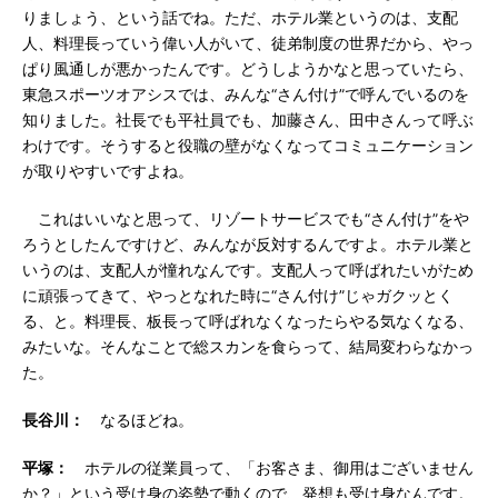
りましょう、という話でね。ただ、ホテル業というのは、支配
人、料理長っていう偉い人がいて、徒弟制度の世界だから、やっ
ぱり風通しが悪かったんです。どうしようかなと思っていたら、
東急スポーツオアシスでは、みんな“さん付け”で呼んでいるのを
知りました。社長でも平社員でも、加藤さん、田中さんって呼ぶ
わけです。そうすると役職の壁がなくなってコミュニケーション
が取りやすいですよね。
これはいいなと思って、リゾートサービスでも“さん付け”をや
ろうとしたんですけど、みんなが反対するんですよ。ホテル業と
いうのは、支配人が憧れなんです。支配人って呼ばれたいがため
に頑張ってきて、やっとなれた時に“さん付け”じゃガクッとく
る、と。料理長、板長って呼ばれなくなったらやる気なくなる、
みたいな。そんなことで総スカンを食らって、結局変わらなかっ
た。
長谷川：
なるほどね。
平塚：
ホテルの従業員って、「お客さま、御用はございません
か？」という受け身の姿勢で動くので、発想も受け身なんです。