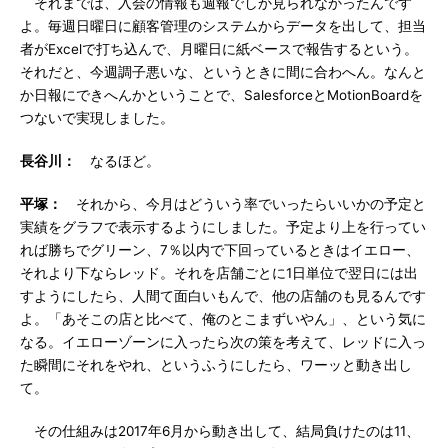
それまでは、入会の情報も週報でしか見られなかったんです
よ。毎週日曜日に顧客管理のシステムからデータを出して、担当
者がExcelで打ち込んで、月曜日に紙ベースで報告するという。
それだと、今週調子悪いな、というときに間に合わへん。なんと
か日報にできへんかということで、SalesforceとMotionBoardを
つないで実現しました。
長谷川：
なるほど。
平塚：
それから、今月はどういう率でいったらいいかの予定と
実績をグラフで表示するようにしました。予定より上を行ってい
れば勝ちでグリーン、7％以内で下回っているときはイエロー、
それより下ならレッド。それを店舗ごとに1日単位で翌日には出
すようにしたら、人間て面白いもんで、他の店舗のも見るんです
よ。「あそこの店と比べて、俺のとこまずいやん」、という気に
なる。イエローゾーンに入ったら次の策を考えて、レッドに入っ
た瞬間にそれをやれ、というふうにしたら、ワーッと動き出し
て。
その仕組みは2017年6月から動き出して、結局負けたのは11、