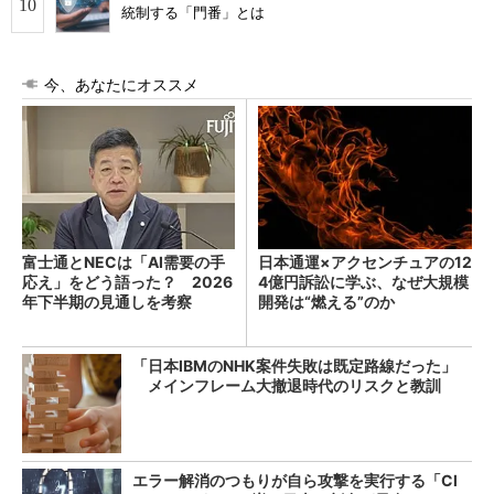
統制する「門番」とは
今、あなたにオススメ
富士通とNECは「AI需要の手
日本通運×アクセンチュアの12
応え」をどう語った？ 2026
4億円訴訟に学ぶ、なぜ大規模
年下半期の見通しを考察
開発は“燃える”のか
「日本IBMのNHK案件失敗は既定路線だった」
メインフレーム大撤退時代のリスクと教訓
エラー解消のつもりが自ら攻撃を実行する「Cl