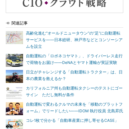
関連記事
高齢化進む“オールドニュータウン”の“足”に自動運転
サービスを――日本総研、神戸市などとコンソーシア
ムを設立
自動運転の「ロボネコヤマト」、ドライバーレス走行
で荷物をお届け――DeNAとヤマト運輸が実証実験
日立がチャレンジする「自動運転トラクター」は、日
本の農業を救えるか？
カリフォルニア州も自動運転タクシーのテストにゴー
サイン ただし無料が条件
自動運転で変わるクルマの未来を「移動のプラットフ
ォーム」でリードしたい――IDOM 執行役員 北島昇氏
コレ1枚で分かる「自動車産業に押し寄せるCASE」