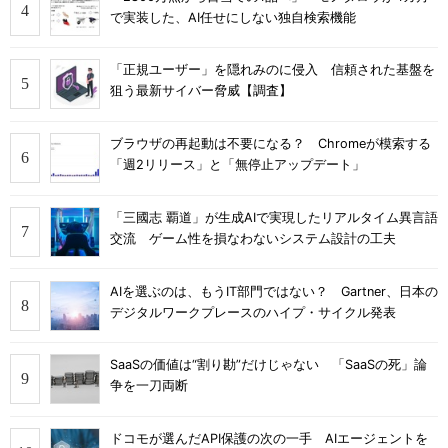
で実装した、AI任せにしない独自検索機能
「正規ユーザー」を隠れみのに侵入 信頼された基盤を
狙う最新サイバー脅威【調査】
ブラウザの再起動は不要になる？ Chromeが模索する
「週2リリース」と「無停止アップデート」
「三國志 覇道」が生成AIで実現したリアルタイム異言語
交流 ゲーム性を損なわないシステム設計の工夫
AIを選ぶのは、もうIT部門ではない？ Gartner、日本の
デジタルワークプレースのハイプ・サイクル発表
SaaSの価値は“割り勘”だけじゃない 「SaaSの死」論
争を一刀両断
ドコモが選んだAPI保護の次の一手 AIエージェントを