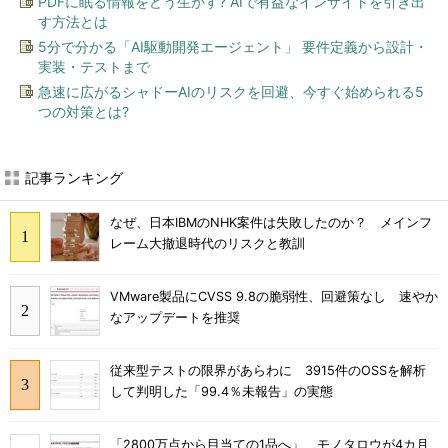
PDFに眠る情報をどう生かす? AIで有益なインサイトを引き出
す方法とは
5分で分かる「AI駆動開発エージェント」 要件定義から設計・
実装・テストまで
急速に広がるシャドーAIのリスクを回避、今すぐ始められる5
つの対策とは?
記事ランキング
なぜ、日本IBMのNHK案件は失敗したのか？ メインフ
レーム大撤退時代のリスクと教訓
VMware製品にCVSS 9.8の脆弱性、回避策なし 速やか
なアップデートを推奨
従来型テストの限界があらわに 3915件のOSSを解析
して判明した「99.4％未報告」の実態
「2800万点から目当ての1品へ」 モノタロウが4カ月