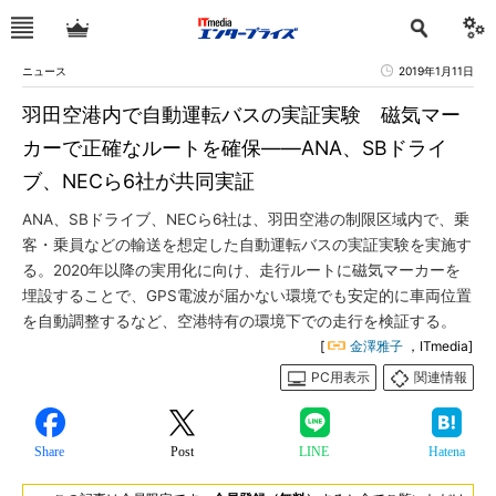
ニュース
2019年1月11日
羽田空港内で自動運転バスの実証実験 磁気マー
カーで正確なルートを確保――ANA、SBドライ
ブ、NECら6社が共同実証
ANA、SBドライブ、NECら6社は、羽田空港の制限区域内で、乗
客・乗員などの輸送を想定した自動運転バスの実証実験を実施す
る。2020年以降の実用化に向け、走行ルートに磁気マーカーを
埋設することで、GPS電波が届かない環境でも安定的に車両位置
を自動調整するなど、空港特有の環境下での走行を検証する。
[
金澤雅子
，ITmedia]
PC用表示
関連情報
Share
Post
LINE
Hatena