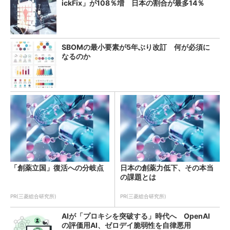
ickFix」が108％増 日本の割合が最多14％
SBOMの最小要素が5年ぶり改訂 何が必須に
なるのか
「創薬立国」復活への分岐点
日本の創薬力低下、その本当
の課題とは
PR(三菱総合研究所)
PR(三菱総合研究所)
AIが「プロキシを突破する」時代へ OpenAI
の評価用AI、ゼロデイ脆弱性を自律悪用