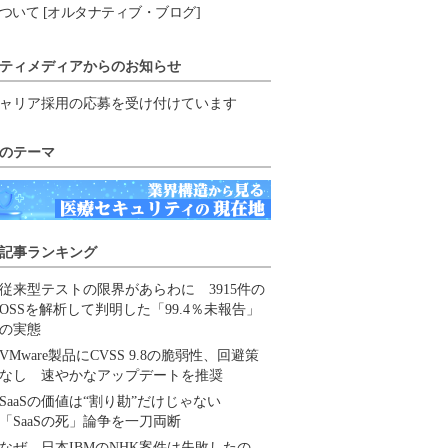
ついて [オルタナティブ・ブログ]
ティメディアからのお知らせ
ャリア採用の応募を受け付けています
のテーマ
記事ランキング
従来型テストの限界があらわに 3915件の
OSSを解析して判明した「99.4％未報告」
の実態
VMware製品にCVSS 9.8の脆弱性、回避策
なし 速やかなアップデートを推奨
SaaSの価値は“割り勘”だけじゃない
「SaaSの死」論争を一刀両断
なぜ、日本IBMのNHK案件は失敗したの