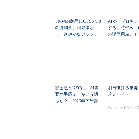
VMware製品にCVSS 9.8
AIが「プロキ
の脆弱性、回避策な
する」時代へ Op
し 速やかなアップデ
の評価用AI、
ートを推...
脆弱性を自...
富士通とNECは「AI需
明日働ける単発
要の手応え」をどう語
求人サイト
った？ 2026年下半期
の見通しを考...
PR(ショットワークス