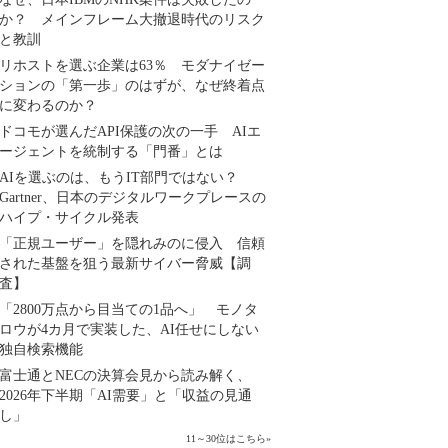
か？ メインフレーム大撤退時代のリスク
と教訓
リホストを選ぶ企業は63％ モダナイゼー
ションの「第一歩」のはずが、なぜ終着点
に変わるのか？
ドコモが選んだAPI保護の次の一手 AIエ
ージェントを統制する「門番」とは
AIを選ぶのは、もうIT部門ではない？
Gartner、日本のデジタルワークプレースの
ハイプ・サイクル発表
「正規ユーザー」を隠れみのに侵入 信頼
された基盤を狙う最新サイバー脅威【調
査】
「2800万点から目当ての1品へ」 モノタ
ロウが4カ月で実装した、AI任せにしない
独自検索機能
富士通とNECの決算会見から読み解く、
2026年下半期「AI需要」と「収益の見通
し」
11～30位はこちら
»