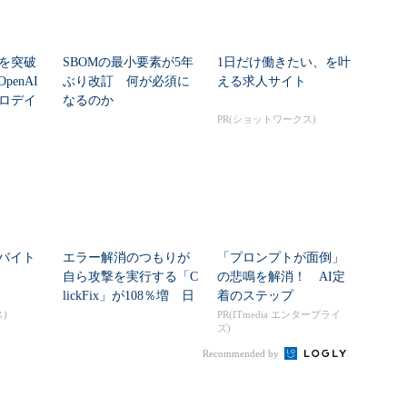
シを突破
SBOMの最小要素が5年
1日だけ働きたい、を叶
enAI
ぶり改訂 何が必須に
える求人サイト
ゼロデイ
なるのか
PR(ショットワークス)
バイト
エラー解消のつもりが
「プロンプトが面倒」
自ら攻撃を実行する「C
の悲鳴を解消！ AI定
lickFix」が108％増 日
着のステップ
本の割...
)
PR(ITmedia エンタープライ
ズ)
Recommended by