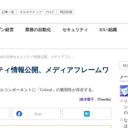
記事一覧
オルタナティブ・ブログ
用語辞典
ブン経営
業務の自動化
セキュリティ
DX×組織
roidの月例セキュリティ情報公開、メディアフレ...
ュリティ情報公開、メディアフレームワ
メー
ルコンポーネントに「Critical」の脆弱性が存在する。
[
鈴木聖子
，
ITmedia
]
リ
ン
の
Share
な
は