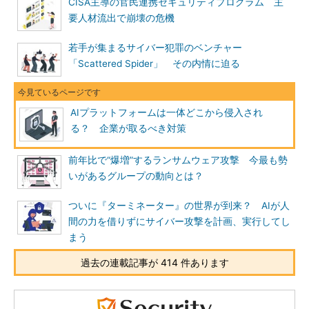
CISA主導の官民連携セキュリティプログラム 主
要人材流出で崩壊の危機
若手が集まるサイバー犯罪のベンチャー
「Scattered Spider」 その内情に迫る
AIプラットフォームは一体どこから侵入され
る？ 企業が取るべき対策
前年比で“爆増”するランサムウェア攻撃 今最も勢
いがあるグループの動向とは？
ついに『ターミネーター』の世界が到来？ AIが人
間の力を借りずにサイバー攻撃を計画、実行してし
まう
過去の連載記事が 414 件あります