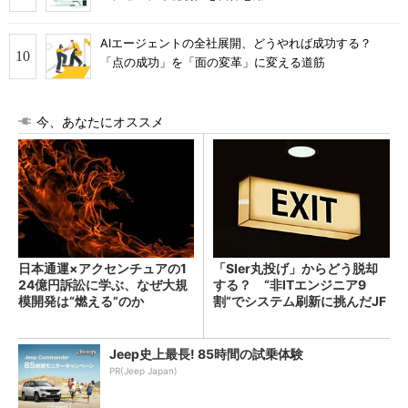
AIエージェントの全社展開、どうやれば成功する？
「点の成功」を「面の変革」に変える道筋
今、あなたにオススメ
日本通運×アクセンチュアの1
「SIer丸投げ」からどう脱却
24億円訴訟に学ぶ、なぜ大規
する？ “非ITエンジニア9
模開発は“燃える”のか
割”でシステム刷新に挑んだJF
Eスチールに学ぶ
Jeep史上最長! 85時間の試乗体験
PR(Jeep Japan)