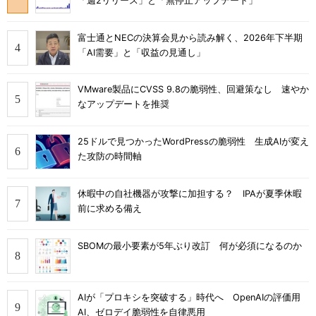
「週2リリース」と「無停止アップデート」
富士通とNECの決算会見から読み解く、2026年下半期
「AI需要」と「収益の見通し」
VMware製品にCVSS 9.8の脆弱性、回避策なし 速やか
なアップデートを推奨
25ドルで見つかったWordPressの脆弱性 生成AIが変え
た攻防の時間軸
休暇中の自社機器が攻撃に加担する？ IPAが夏季休暇
前に求める備え
SBOMの最小要素が5年ぶり改訂 何が必須になるのか
AIが「プロキシを突破する」時代へ OpenAIの評価用
AI、ゼロデイ脆弱性を自律悪用