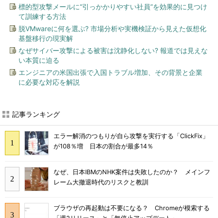
標的型攻撃メールに“引っかかりやすい社員”を効果的に見つけ
て訓練する方法
脱VMwareに何を選ぶ? 市場分析や実機検証から見えた仮想化
基盤移行の現実解
なぜサイバー攻撃による被害は沈静化しない? 報道では見えな
い本質に迫る
エンジニアの米国出張で入国トラブル増加、その背景と企業
に必要な対応を解説
記事ランキング
エラー解消のつもりが自ら攻撃を実行する「ClickFix」
が108％増 日本の割合が最多14％
なぜ、日本IBMのNHK案件は失敗したのか？ メインフ
レーム大撤退時代のリスクと教訓
ブラウザの再起動は不要になる？ Chromeが模索する