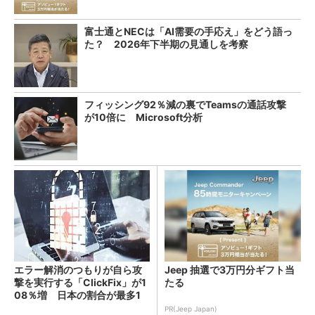
富士通とNECは「AI需要の手応え」をどう語っ
た？ 2026年下半期の見通しを考察
フィッシング92％減の裏でTeamsの通話攻撃
が10倍に Microsoft分析
エラー解消のつもりが自ら攻
Jeep 抽選で3万円分ギフト当
撃を実行する「ClickFix」が1
たる
08％増 日本の割合が最多1
4％
PR(Jeep Japan)