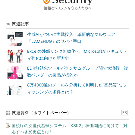
関連記事
生成AIがついに実戦投入 革新的なマルウェア
「LAMEHUG」のヤバイ手口
Excelの外部リンク無効化へ Microsoftがセキュリテ
ィ強化に向けた新方針
EDR無効化ツールがランサムグループ間で大流行 複
数ベンダーの製品が標的か
8万4000通のメールを分析して判明した“高品質”なフ
ィッシングの条件とは？
関連資料（ホワイトペーパー）
PR
国税庁の次世代基幹システム「KSK2」稼働開始に向けて、対
応すべき変更点とは?