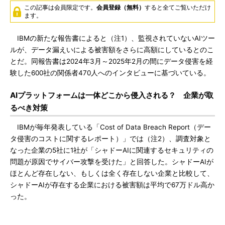
この記事は会員限定です。
会員登録（無料）
すると全てご覧いただけ
ます。
IBMの新たな報告書によると（注1）、監視されていないAIツー
ルが、データ漏えいによる被害額をさらに高額にしているとのこ
とだ。同報告書は2024年3月～2025年2月の間にデータ侵害を経
験した600社の関係者470人へのインタビューに基づいている。
AIプラットフォームは一体どこから侵入される？ 企業が取
るべき対策
IBMが毎年発表している「Cost of Data Breach Report（デー
タ侵害のコストに関するレポート）」では（注2）、調査対象と
なった企業の5社に1社が「シャドーAIに関連するセキュリティの
問題が原因でサイバー攻撃を受けた」と回答した。シャドーAIが
ほとんど存在しない、もしくは全く存在しない企業と比較して、
シャドーAIが存在する企業における被害額は平均で67万ドル高か
った。