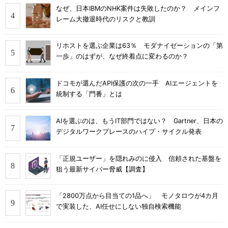
なぜ、日本IBMのNHK案件は失敗したのか？ メインフ
レーム大撤退時代のリスクと教訓
リホストを選ぶ企業は63％ モダナイゼーションの「第
一歩」のはずが、なぜ終着点に変わるのか？
ドコモが選んだAPI保護の次の一手 AIエージェントを
統制する「門番」とは
AIを選ぶのは、もうIT部門ではない？ Gartner、日本の
デジタルワークプレースのハイプ・サイクル発表
「正規ユーザー」を隠れみのに侵入 信頼された基盤を
狙う最新サイバー脅威【調査】
「2800万点から目当ての1品へ」 モノタロウが4カ月
で実装した、AI任せにしない独自検索機能