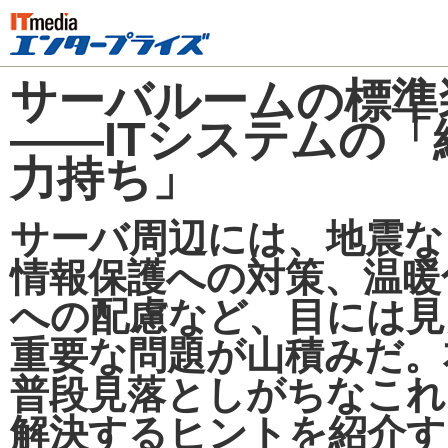
サーバルームの標準
――ITシステムの「
力持ち」
サーバ周辺には、地震な
情報保護への対策、温暖
への配慮など、目には見
重要な問題が山積みだ。
普段見落としがちなこれ
解決するヒントを紹介す