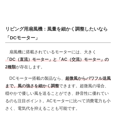
電子設計の基本と応用
エネルギーの専門メディア
建設×テクノロジーの最前線
リビング用扇風機：風量を細かく調整したいなら
「DCモーター」
ちょっと気になるネットの話題
扇風機に搭載されているモーターには、大きく
「DC（直流）モーター」と「AC（交流）モーター」の
2種類
が存在します。
DCモーター搭載の製品なら、
超微風からパワフル送風
まで、風の強さを細かく調整
できます。超微風の場合、
穏やかで優しい風を送ることができ、静音性に優れてい
るのも注目ポイント。ACモーターに比べて消費電力も小
さく、電気代を抑えることも可能です。