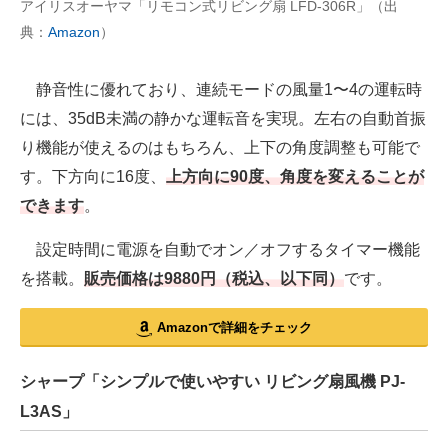
アイリスオーヤマ「リモコン式リビング扇 LFD-306R」（出
典：
Amazon
）
静音性に優れており、連続モードの風量1〜4の運転時
には、35dB未満の静かな運転音を実現。左右の自動首振
り機能が使えるのはもちろん、上下の角度調整も可能で
す。下方向に16度、
上方向に90度、角度を変えることが
できます
。
設定時間に電源を自動でオン／オフするタイマー機能
を搭載。
販売価格は9880円（税込、以下同）
です。
Amazonで詳細をチェック
シャープ「シンプルで使いやすい リビング扇風機 PJ-
L3AS」