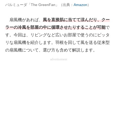
バルミューダ「The GreenFan」（出典：
Amazon
）
AI活用のいまが分かる
扇風機があれば、
風を直接肌に当てて涼んだり、クー
企業ITのトレンドを詳説
ラーの冷風を部屋の中に循環させたりすることが可能
で
経営リーダーのコミュニティ
す。今回は、リビングなど広いお部屋で使うのにピッタ
リな扇風機を紹介します。羽根を回して風を送る従来型
マーケ×ITの今がよく分かる
の扇風機について、選び方も含めて解説します。
ITエンジニア向け専門サイト
advertisement
企業向けIT製品の総合サイト
IT製品の技術・比較・事例
製造業のIT導入・活用を支援
モノづくり技術者専門サイト
エレクトロニクス専門サイト