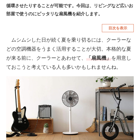
循環させたりすることが可能です。今回は、リビングなど広いお
空調・季節家電
美容・コスメ
部屋で使うのにピッタリな扇風機を紹介します。
腕時計
車・バイク
目次を表示
釣り具・釣り用品
食品・飲料・お酒
ムシムシした日が続く夏を乗り切るには、クーラーな
食器・グラス・カトラリー
どの空調機器をうまく活用することが大切。本格的な夏
が来る前に、クーラーとあわせて、
「扇風機」
を用意し
メディア
ておこうと考えている人も多いかもしれませんね。
注目記事を集めた総合ページ
ITの今と未来を見通す
スマホと通信の最新トレンド
進化するPCとデバイスの未来
好きが集まる 比べて選べる
ビジネスと働き方のヒント