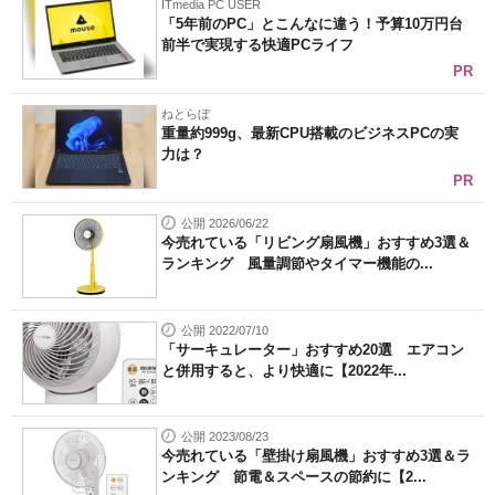
ITmedia PC USER
「5年前のPC」とこんなに違う！予算10万円台
前半で実現する快適PCライフ
PR
ねとらぼ
重量約999g、最新CPU搭載のビジネスPCの実
力は？
PR
公開 2026/06/22
今売れている「リビング扇風機」おすすめ3選＆
ランキング 風量調節やタイマー機能の...
公開 2022/07/10
「サーキュレーター」おすすめ20選 エアコン
と併用すると、より快適に【2022年...
公開 2023/08/23
今売れている「壁掛け扇風機」おすすめ3選＆ラ
ンキング 節電＆スペースの節約に【2...