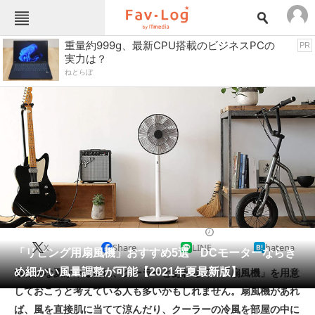
Fav-Logカテゴリー一覧
重量約999g、最新CPU搭載のビジネスPCの
PR
実力は？
TOP
アウトドア用品
ねとらぼ
インテリア・収納
おもちゃ・ホビー
カメラ
キッチン家電
キッチン用品
ゲーム
コンテンツ・サービス
スイーツ・お菓子
スポーツ・レジャー
スマホ・携帯電話
パソコン・タブレット
ファッション
扇風機・サーキュレーター
2021/07/09 21:48（公開）
X
Share
LINE
hatena
ペット
「リビング用扇風機」おすすめ5選 DCモーターならき
家電
め細かい風量調整が可能【2021年夏最新版】
本格的な夏が来る前に、クーラーとあわせて、「扇風機」を用意
工具・DIY
本・DVD・CD
しておこうと考えている人も多いかもしれません。扇風機があれ
生活家電
生活用品
ば、風を直接肌に当てて涼んだり、クーラーの冷風を部屋の中に