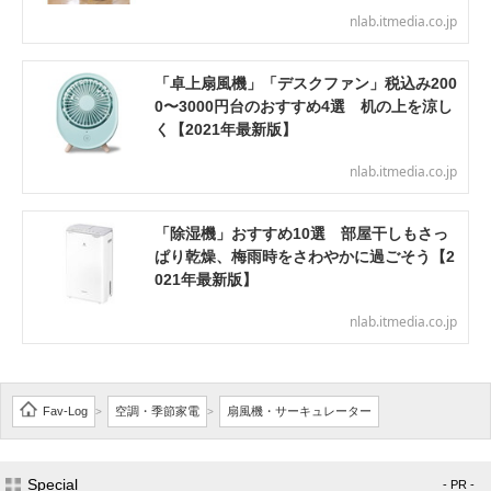
nlab.itmedia.co.jp
「卓上扇風機」「デスクファン」税込み200
0〜3000円台のおすすめ4選 机の上を涼し
く【2021年最新版】
nlab.itmedia.co.jp
「除湿機」おすすめ10選 部屋干しもさっ
ぱり乾燥、梅雨時をさわやかに過ごそう【2
021年最新版】
nlab.itmedia.co.jp
Fav-Log
空調・季節家電
扇風機・サーキュレーター
>
>
Special
- PR -