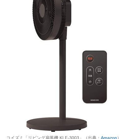
コイズミ「リビング扇風機 KLF-3003」（出典：
Amazon
）