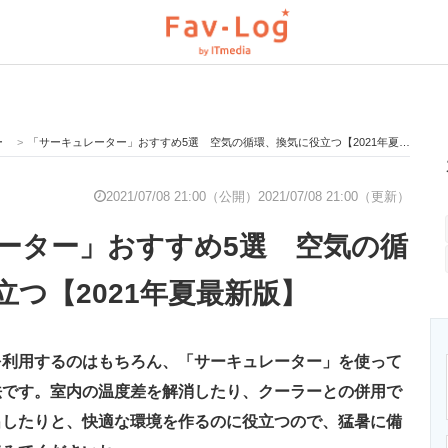
ー
>
「サーキュレーター」おすすめ5選 空気の循環、換気に役立つ【2021年夏最新版】
と未来を見通す
スマホと通信の最新トレンド
進化するPCとデ
2021/07/08 21:00（公開）
2021/07/08 21:00（更新）
ーター」おすすめ5選 空気の循
のいまが分かる
企業ITのトレンドを詳説
経営リーダーの
立つ【2021年夏最新版】
T製品の総合サイト
IT製品の技術・比較・事例
製造業のIT導入
を利用するのはもちろん、「サーキュレーター」を使って
法です。室内の温度差を解消したり、クーラーとの併用で
出したりと、快適な環境を作るのに役立つので、猛暑に備
ニクス専門サイト
電子設計の基本と応用
エネルギーの専