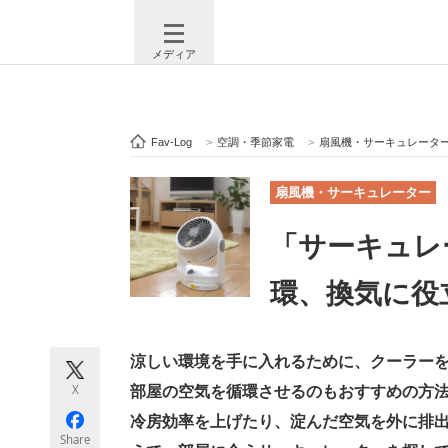
メディア
Fav-Log
>
空調・季節家電
>
扇風機・サーキュレータ
注目記事を集めた総合ページ
ITの今
扇風機・サーキュレーター
「サーキュレ
ビジネスと働き方のヒント
AI活用
環、換気に役
ITエンジニア向け専門サイト
企業向けI
涼しい環境を手に入れるために、クーラー
X
部屋の空気を循環させるのもおすすめの方
冷房効率を上げたり、淀んだ空気を外に排
モノづくり技術者専門サイト
エレクトロ
Share