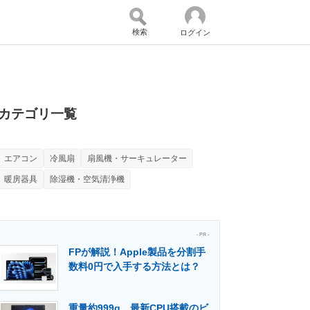
検索
ログイン
バイスの未来
好きが集まる 比べて選べる
カテゴリ一覧
エアコン
冷風扇
扇風機・サーキュレーター
コミュニティ
マーケ×ITの今がよく分かる
暖房器具
除湿機・空気清浄機
・活用を支援
- PR -
FPが解説！Apple製品を分割手
数料0円で入手する方法とは？
門メディア
建設×テクノロジーの最前線
重量約999g、最新CPU搭載のビ