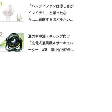
1
「ハンディファンは涼しさが
イマイチ！」と思ったな
ら……結露するほど冷たいプ
レート搭載のサンコー「ピタ
2
ファン」をチェック
夏の車中泊・キャンプ向け
「充電式扇風機＆サーキュレ
ーター」3選 車中泊歴7年超
の筆者がおすすめ！【2026年
6月版】