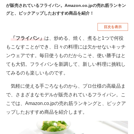
が販売されているフライパン。Amazon.co.jpの売れ筋ランキン
空調・季節家電
美容・コスメ
グと、ピックアップしたおすすめ商品を紹介！
腕時計
車・バイク
目次を表示
釣り具・釣り用品
食品・飲料・お酒
「フライパン」
は、炒める、焼く、煮ると1つで何役
食器・グラス・カトラリー
もこなすことができ、日々の料理には欠かせないキッチ
ンウェアです。毎日使うものだからこそ、使い勝手はと
メディア
ても大切。フライパンを新調して、新しい料理に挑戦し
注目記事を集めた総合ページ
てみるのも楽しいものです。
ITの今と未来を見通す
気軽に使える手ごろなものから、プロ仕様の高級品ま
で、さまざまなモデルが販売されているフライパン。こ
スマホと通信の最新トレンド
こでは、Amazon.co.jpの売れ筋ランキングと、ピックア
進化するPCとデバイスの未来
ップしたおすすめ商品を紹介します。
好きが集まる 比べて選べる
ビジネスと働き方のヒント