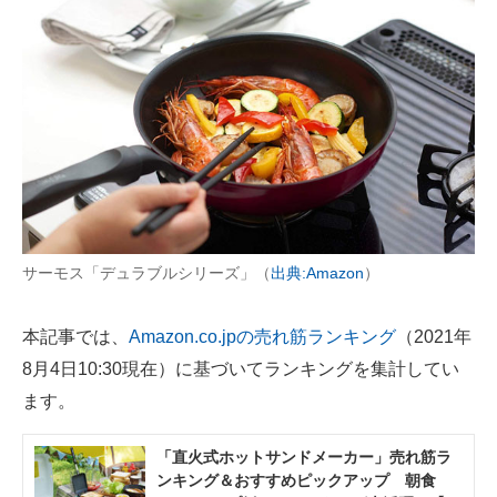
AI活用のいまが分かる
企業ITのトレンドを詳説
経営リーダーのコミュニティ
マーケ×ITの今がよく分かる
ITエンジニア向け専門サイト
サーモス「デュラブルシリーズ」（
出典:Amazon
）
企業向けIT製品の総合サイト
IT製品の技術・比較・事例
本記事では、
Amazon.co.jpの売れ筋ランキング
（2021年
8月4日10:30現在）に基づいてランキングを集計してい
製造業のIT導入・活用を支援
ます。
モノづくり技術者専門サイト
「直火式ホットサンドメーカー」売れ筋ラ
エレクトロニクス専門サイト
ンキング＆おすすめピックアップ 朝食