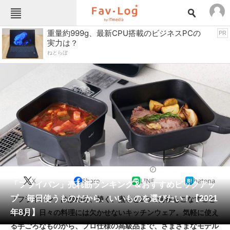
Fav-Logカテゴリー一覧
重量約999g、最新CPU搭載のビジネスPCの
PR
実力は？
TOP
アウトドア用品
ねとらぼ
インテリア・収納
おもちゃ・ホビー
カメラ
キッチン家電
キッチン用品
ゲーム
コンテンツ・サービス
スイーツ・お菓子
スポーツ・レジャー
スマホ・携帯電話
パソコン・タブレット
ファッション
鍋・フライパン
2021/08/04 11:50（公開）
X
Share
LINE
hatena
ペット
「フライパン」売れ筋ランキング＆おすすめピックアッ
家電
プ 毎日使うものだから、いいものを選びたい！【2021
「フライパン」は炒める、焼く、煮ると1つで何役もこなすこと
工具・DIY
本・DVD・CD
年8月】
ができ、日々の料理には欠かせないキッチンウェア。気軽に使え
生活家電
生活用品
る手ごろなものから、プロ仕様の高級品まで、さまざまなモデル