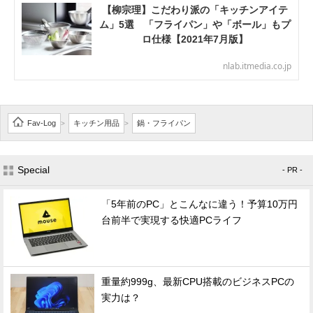
【柳宗理】こだわり派の「キッチンアイテ
ム」5選 「フライパン」や「ボール」もプ
ロ仕様【2021年7月版】
nlab.itmedia.co.jp
Fav-Log
キッチン用品
鍋・フライパン
>
>
Special
- PR -
「5年前のPC」とこんなに違う！予算10万円
台前半で実現する快適PCライフ
重量約999g、最新CPU搭載のビジネスPCの
実力は？