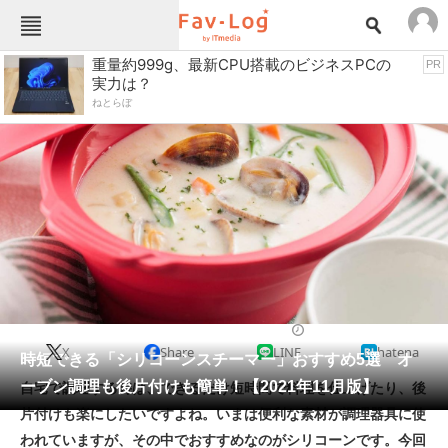
Fav-Logカテゴリー一覧
重量約999g、最新CPU搭載のビジネスPCの
PR
実力は？
TOP
アウトドア用品
ねとらぼ
インテリア・収納
おもちゃ・ホビー
カメラ
キッチン家電
キッチン用品
ゲーム
コンテンツ・サービス
スイーツ・お菓子
スポーツ・レジャー
スマホ・携帯電話
パソコン・タブレット
ファッション
調理器具
2021/11/05 11:00（公開）
X
Share
LINE
hatena
ペット
時短できる「シリコーンスチーマー」おすすめ5選 オ
家電
ーブン調理も後片付けも簡単！【2021年11月版】
自宅で調理する時は、できるだけ短時間で料理を仕上げたり、後
工具・DIY
本・DVD・CD
片付けも楽にしたいですよね。いまは便利な素材が調理器具に使
生活家電
生活用品
われていますが、その中でおすすめなのがシリコーンです。今回