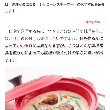
は、調理が楽になる「シリコーンスチーマー」のおすすめを紹介
空調・季節家電
美容・コスメ
します。
腕時計
車・バイク
目次を表示
釣り具・釣り用品
食品・飲料・お酒
自宅で調理する時は、できるだけ短時間で料理を仕上
食器・グラス・カトラリー
げたり、後片付けも楽にしたいですよね。
何を作るかに
よってかかる時間は異なりますが、じつはどんな調理器
メディア
具を使うかによっても調理や後片付けの楽さに違いが出
注目記事を集めた総合ページ
ます。
ITの今と未来を見通す
スマホと通信の最新トレンド
進化するPCとデバイスの未来
好きが集まる 比べて選べる
ビジネスと働き方のヒント