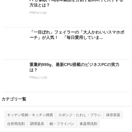
方法とは？
PR(Fav-Log)
「一目ぼれ」フェイラーの「大人かわいいスマホポ
ーチ」が人気！ 「毎日愛用していま...
重量約999g、最新CPU搭載のビジネスPCの実力
は？
PR(ねとらぼ)
カテゴリ一覧
キッチン収納・キッチン雑貨
スポンジ・たわし・ブラシ
保存容器
台所用洗剤
調理器具
鍋・フライパン
食器用洗剤