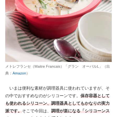
AI活用のいまが分かる
企業ITのトレンドを詳説
経営リーダーのコミュニティ
マーケ×ITの今がよく分かる
ITエンジニア向け専門サイト
メトレフランセ（Maitre Francais）「グラン オーバルL」（出
企業向けIT製品の総合サイト
典：
Amazon
）
IT製品の技術・比較・事例
いまは便利な素材が調理器具に使われていますが、そ
製造業のIT導入・活用を支援
の中でおすすめなのがシリコーンです。
保存容器として
モノづくり技術者専門サイト
も使われるシリコーン、調理器具としてもかなりの実力
派です。
そこで今回は、
調理が楽になる「シリコーンス
エレクトロニクス専門サイト