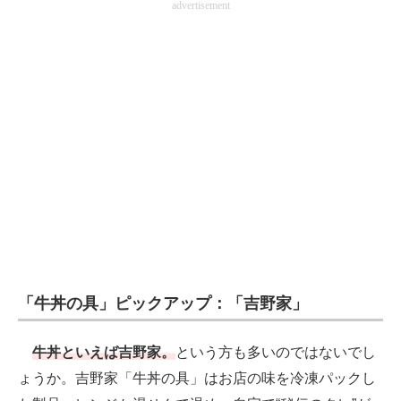
advertisement
電子設計の基本と応用
エネルギーの専門メディア
建設×テクノロジーの最前線
ちょっと気になるネットの話題
「牛丼の具」ピックアップ：「吉野家」
牛丼といえば吉野家。
という方も多いのではないでし
ょうか。吉野家「牛丼の具」はお店の味を冷凍パックし