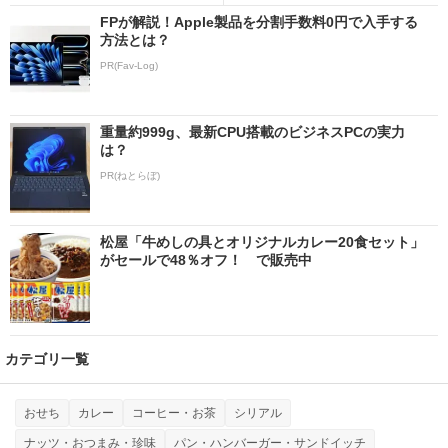
FPが解説！Apple製品を分割手数料0円で入手する
方法とは？
PR(Fav-Log)
重量約999g、最新CPU搭載のビジネスPCの実力
は？
PR(ねとらぼ)
松屋「牛めしの具とオリジナルカレー20食セット」
がセールで48％オフ！ で販売中
カテゴリ一覧
おせち
カレー
コーヒー・お茶
シリアル
ナッツ・おつまみ・珍味
パン・ハンバーガー・サンドイッチ