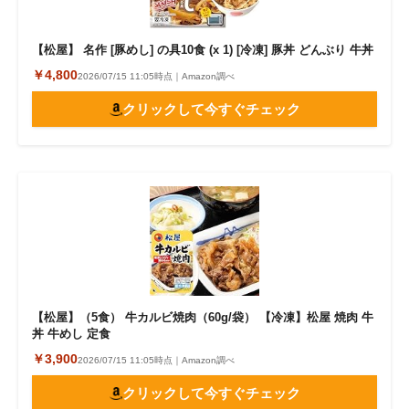
【松屋】 名作 [豚めし] の具10食 (x 1) [冷凍] 豚丼 どんぶり 牛丼
￥4,800
2026/07/15 11:05時点｜Amazon調べ
クリックして今すぐチェック
【松屋】（5食） 牛カルビ焼肉（60g/袋） 【冷凍】松屋 焼肉 牛
丼 牛めし 定食
￥3,900
2026/07/15 11:05時点｜Amazon調べ
クリックして今すぐチェック