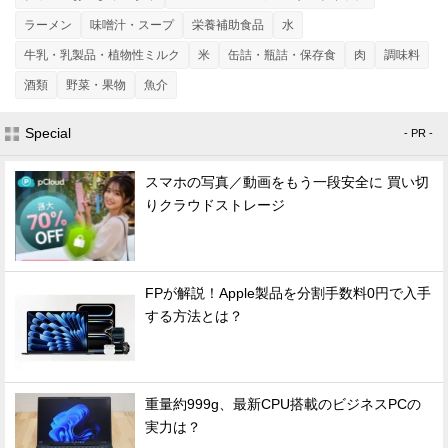
ラーメン
味噌汁・スープ
栄養補助食品
水
牛乳・乳製品・植物性ミルク
米
缶詰・瓶詰・保存食
肉
調味料
酒類
野菜・果物
魚介
Special
- PR -
スマホの写真／動画をもう一段安全に 買い切
りクラウドストレージ
FPが解説！Apple製品を分割手数料0円で入手
する方法とは？
重量約999g、最新CPU搭載のビジネスPCの
実力は？