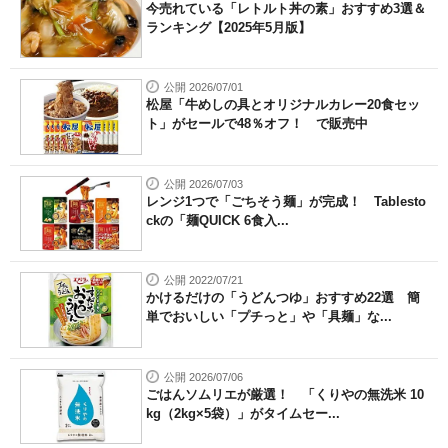
今売れている「レトルト丼の素」おすすめ3選＆
ランキング【2025年5月版】
公開 2026/07/01
松屋「牛めしの具とオリジナルカレー20食セッ
ト」がセールで48％オフ！ で販売中
公開 2026/07/03
レンジ1つで「ごちそう麺」が完成！ Tablesto
ckの「麺QUICK 6食入...
公開 2022/07/21
かけるだけの「うどんつゆ」おすすめ22選 簡
単でおいしい「プチっと」や「具麺」な...
公開 2026/07/06
ごはんソムリエが厳選！ 「くりやの無洗米 10
kg（2kg×5袋）」がタイムセー...