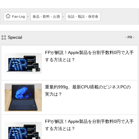
Fav-Log
食品・飲料・お酒
缶詰・瓶詰・保存食
>
>
Special
- PR -
FPが解説！Apple製品を分割手数料0円で入手
する方法とは？
重量約999g、最新CPU搭載のビジネスPCの
実力は？
FPが解説！Apple製品を分割手数料0円で入手
する方法とは？