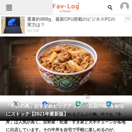
Fav-Logカテゴリー一覧
重量約999g、最新CPU搭載のビジネスPCの
PR
実力は？
TOP
アウトドア用品
ねとらぼ
インテリア・収納
おもちゃ・ホビー
カメラ
キッチン家電
キッチン用品
ゲーム
コンテンツ・サービス
スイーツ・お菓子
スポーツ・レジャー
スマホ・携帯電話
パソコン・タブレット
ファッション
缶詰・瓶詰・保存食
2021/11/15 21:09（公開）
X
Share
LINE
hatena
ペット
「牛丼の具」おすすめピックアップ “お店の味”を自宅
家電
にストック【2021年最新版】
手早くボリューム満点の食事が取れるどんぶり物。中でも「牛
工具・DIY
本・DVD・CD
丼」は人気が高く、吉野家・松屋・すき家と大手チェーンが各地
生活家電
生活用品
に出店しています。その牛丼を自宅で手軽に楽しめるのが、