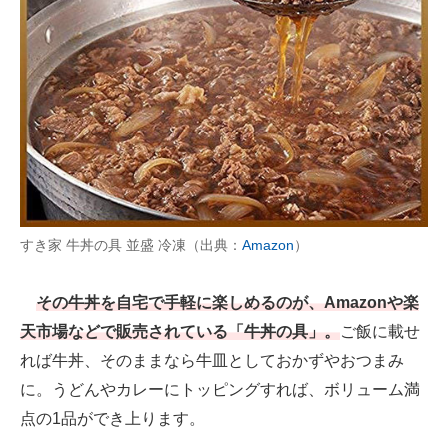
AI活用のいまが分かる
企業ITのトレンドを詳説
経営リーダーのコミュニティ
マーケ×ITの今がよく分かる
ITエンジニア向け専門サイト
すき家 牛丼の具 並盛 冷凍（出典：
Amazon
）
企業向けIT製品の総合サイト
IT製品の技術・比較・事例
その牛丼を自宅で手軽に楽しめるのが、Amazonや楽
天市場などで販売されている「牛丼の具」。
ご飯に載せ
製造業のIT導入・活用を支援
れば牛丼、そのままなら牛皿としておかずやおつまみ
モノづくり技術者専門サイト
に。うどんやカレーにトッピングすれば、ボリューム満
点の1品ができ上ります。
エレクトロニクス専門サイト