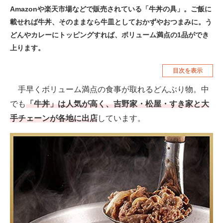
Amazonや楽天市場などで販売されている「牛丼の具」。ご飯に
空調・季節家電
美容・コスメ
載せれば牛丼、そのままなら牛皿としておかずやおつまみに。う
腕時計
車・バイク
どんやカレーにトッピングすれば、ボリューム満点の1品ができ
上ります。
釣り具・釣り用品
食品・飲料・お酒
目次を表示
食器・グラス・カトラリー
手早くボリューム満点の食事が取れるどんぶり物。中
メディア
でも
「牛丼」は人気が高く、吉野家・松屋・すき家と大
注目記事を集めた総合ページ
手チェーンが各地に出店
しています。
ITの今と未来を見通す
スマホと通信の最新トレンド
進化するPCとデバイスの未来
好きが集まる 比べて選べる
ビジネスと働き方のヒント