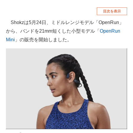
空調・季節家電
美容・コスメ
目次を表示
腕時計
車・バイク
Shokzは5月24日、ミドルレンジモデル「OpenRun」
から、バンドを21mm短くした小型モデル「
OpenRun
釣り具・釣り用品
食品・飲料・お酒
Mini
」の販売を開始しました。
食器・グラス・カトラリー
メディア
注目記事を集めた総合ページ
ITの今と未来を見通す
スマホと通信の最新トレンド
進化するPCとデバイスの未来
好きが集まる 比べて選べる
ビジネスと働き方のヒント