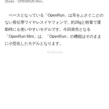
Shokz「OPENRUN Mini」
AI活用のいまが分かる
ベースとなっている「OpenRun」は耳をふさぐことの
企業ITのトレンドを詳説
ない骨伝導ワイヤレスイヤフォンで、約26gと軽量で運
動時にも使いやすいモデルです。今回発売となる
経営リーダーのコミュニティ
「OpenRun Mini」は、「OpenRun」の機能はそのまま
マーケ×ITの今がよく分かる
に小型化したモデルとなります。
ITエンジニア向け専門サイト
advertisement
企業向けIT製品の総合サイト
IT製品の技術・比較・事例
製造業のIT導入・活用を支援
モノづくり技術者専門サイト
エレクトロニクス専門サイト