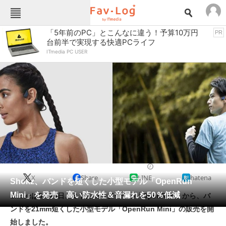
Fav-Logカテゴリー一覧
「5年前のPC」とこんなに違う！予算10万円
PR
台前半で実現する快適PCライフ
TOP
アウトドア用品
ITmedia PC USER
インテリア・収納
おもちゃ・ホビー
カメラ
キッチン家電
キッチン用品
ゲーム
コンテンツ・サービス
スイーツ・お菓子
スポーツ・レジャー
スマホ・携帯電話
パソコン・タブレット
ファッション
ヘッドフォン・イヤフォン
2022/05/24 16:00（公開）
X
Share
LINE
hatena
ペット
Shokz、バンドを短くした小型モデル「OpenRun
家電
Mini」を発売 高い防水性＆音漏れを50％低減
Shokzは5月24日、ミドルレンジモデル「OpenRun」から、バ
工具・DIY
本・DVD・CD
ンドを21mm短くした小型モデル「OpenRun Mini」の販売を開
生活家電
生活用品
始しました。