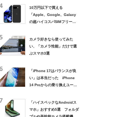
4
10万円以下で買える
「Apple、Google、Galaxy
の超ハイコスパSIMフリース
マートフォン」3選 AI機能も
5
充実の3モデル【2025年5月
カメラ好きなら使ってみた
版】
い、「カメラ性能」だけで選
ぶスマホ3選
6
「iPhone 17はバランスが良
い」は本当だった iPhone
14 Proからの乗り換えユーザ
ーが使い心地を正直レビュー
7
「ハイスペックなAndroidス
マホ」おすすめ5選 フォルダ
ブルや高性能カメラ搭載機を