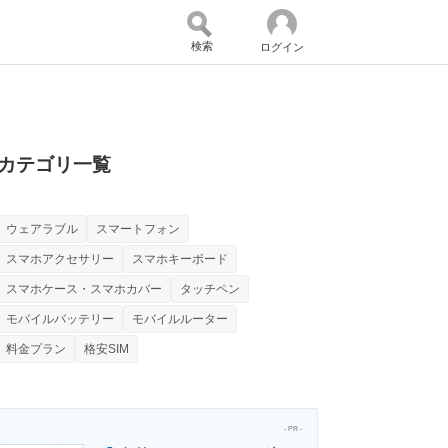
検索
ログイン
バイスの未来
好きが集まる 比べて選べる
カテゴリ一覧
ウェアラブル
スマートフォン
コミュニティ
マーケ×ITの今がよく分かる
スマホアクセサリー
スマホキーボード
スマホケース・スマホカバー
タッチペン
モバイルバッテリー
モバイルルーター
・活用を支援
料金プラン
格安SIM
- PR -
門メディア
建設×テクノロジーの最前線