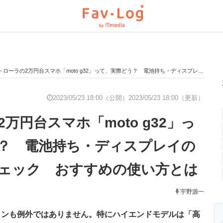
ローラの2万円台スマホ「moto g32」って、実際どう？ 電池持ち・ディスプレイの見やすさをチェック おすすめの使い方とは
と未来を見通す
スマホと通信の最新トレンド
進化するPCとデ
2023/05/23 18:00（公開）
2023/05/23 18:00（更新）
万円台スマホ「moto g32」っ
のいまが分かる
企業ITのトレンドを詳説
経営リーダーの
？ 電池持ち・ディスプレイの
ェック おすすめの使い方とは
T製品の総合サイト
IT製品の技術・比較・事例
製造業のIT導入
宇野源一
ォンも例外ではありません。特にハイエンドモデルは「高
ニクス専門サイト
電子設計の基本と応用
エネルギーの専