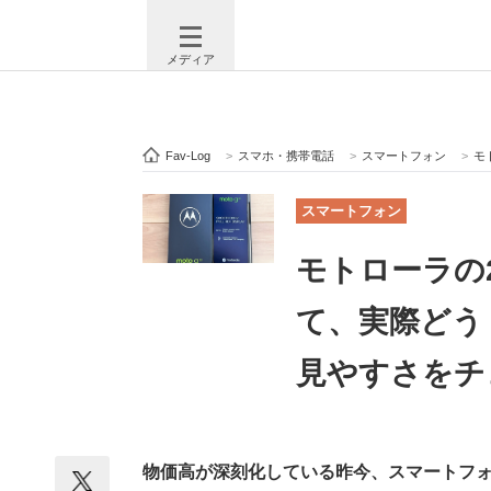
メディア
Fav-Log
>
スマホ・携帯電話
>
スマートフォン
>
モト
注目記事を集めた総合ページ
ITの今
スマートフォン
モトローラの2
ビジネスと働き方のヒント
AI活用
て、実際どう
見やすさをチ
ITエンジニア向け専門サイト
企業向けI
物価高が深刻化している昨今、スマートフ
モノづくり技術者専門サイト
エレクトロ