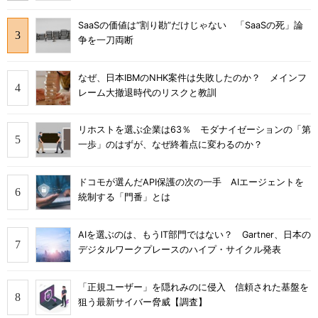
SaaSの価値は“割り勘”だけじゃない 「SaaSの死」論
争を一刀両断
なぜ、日本IBMのNHK案件は失敗したのか？ メインフ
レーム大撤退時代のリスクと教訓
リホストを選ぶ企業は63％ モダナイゼーションの「第
一歩」のはずが、なぜ終着点に変わるのか？
ドコモが選んだAPI保護の次の一手 AIエージェントを
統制する「門番」とは
AIを選ぶのは、もうIT部門ではない？ Gartner、日本の
デジタルワークプレースのハイプ・サイクル発表
「正規ユーザー」を隠れみのに侵入 信頼された基盤を
狙う最新サイバー脅威【調査】