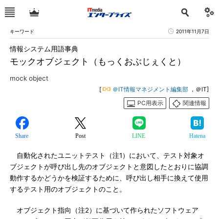
キーワード
2011年11月7日
情報システム用語事典
モックオブジェクト（もっくおぶじぇくと）
mock object
[
＠IT情報マネジメント編集部
，＠IT]
PC用表示
関連情報
Share
Post
LINE
Hatena
自動化されたユニットテスト（注1）において、テスト対象オ
ブジェクトが呼び出し先のオブジェクトと意図したとおりに協調
動作するかどうかを検証するために、呼び出し相手に換えて使用
するテスト用のオブジェクトのこと。
オブジェクト指向（注2）に基づいて作られたソフトウェア