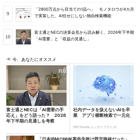
「2800万点から目当ての1品へ」 モノタロウが4カ月
で実装した、AI任せにしない独自検索機能
富士通とNECの決算会見から読み解く、2026年下半期
「AI需要」と「収益の見通し」
今、あなたにオススメ
富士通とNECは「AI需要の手
社内データを扱えないAIを卒
応え」をどう語った？ 2026
業 アプリ横断検索で一元化
年下半期の見通しを考察
PR(ITmedia エンタープライズ)
「日本IBMのNHK案件失敗は既定路線だった」