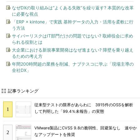
なぜDXの取り組みは“よくある失敗”を繰り返す? 本質的な改革
に必要な視点
「ERP × kintone」で実践 基幹データの入力・活用を柔軟に行
う方法
サイバーリスクはIT部門だけの問題ではない? 取締役会に求め
られる役割とは
大企業における新規事業開発はなぜ進まない? 障壁を乗り越え
るための考え方
年間200時間超の業務を削減、ナブテスコに学ぶ「現場主導の
全社DX」
記事ランキング
従来型テストの限界があらわに 3915件のOSSを解析
して判明した「99.4％未報告」の実態
VMware製品にCVSS 9.8の脆弱性、回避策なし 速やか
なアップデートを推奨