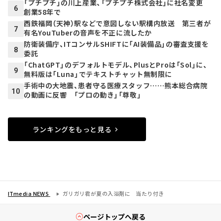
「プチプチ」の川上産業、「プチプチ株式会社」に社名変更
6
創業58年で
西鉄福岡（天神）駅などで意図しない駅構内放送 第三者が
7
有名YouTuberの音声を不正に流したか
防衛装備庁、ITコンサルSHIFTに「AI装備品」の審査支援を
8
委託
「ChatGPT」のデフォルトモデル、PlusとProは「Sol」に、
9
無料版は「Luna」でテキストチャット無制限に
手術中の大地震、患者守る医療スタッフ……熊本総合病院
10
の動画に反響 「プロの動き」「尊敬」
ランキングをもっと見る
ITmedia NEWS
ガリガリ君が夏の入浴剤に 当たり付き
ページトップへ戻る