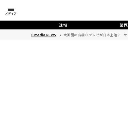
メディア
速報
業界
ITmedia NEWS
大画面の有機ELテレビが日本上陸？ サ