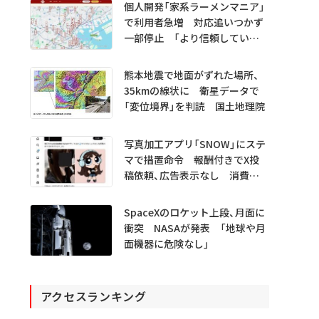
プレビュー公開
個人開発「家系ラーメンマニア」
で利用者急増 対応追いつかず
一部停止 「より信頼していた
だけるアプリに」
熊本地震で地面がずれた場所、
35kmの線状に 衛星データで
「変位境界」を判読 国土地理院
写真加工アプリ「SNOW」にステ
マで措置命令 報酬付きでX投
稿依頼、広告表示なし 消費者
庁
SpaceXのロケット上段、月面に
衝突 NASAが発表 「地球や月
面機器に危険なし」
アクセスランキング