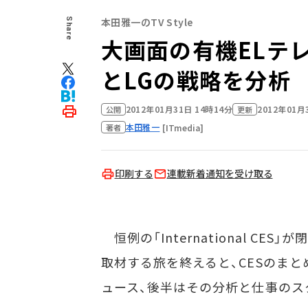
本田雅一のTV Style
Share
大画面の有機ELテ
とLGの戦略を分析
2012年01月31日 14時14分
2012年01月
公開
更新
本田雅一
[ITmedia]
著者
印刷する
連載新着通知を受け取る
恒例の「International C
取材する旅を終えると、CESのま
ュース、後半はその分析と仕事のス