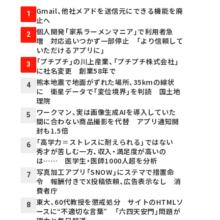
Gmail、他社メアドを送信元にできる機能を廃
1
止へ
個人開発「家系ラーメンマニア」で利用者急
2
増 対応追いつかず一部停止 「より信頼して
いただけるアプリに」
「プチプチ」の川上産業、「プチプチ株式会社」
3
に社名変更 創業58年で
熊本地震で地面がずれた場所、35kmの線状
4
に 衛星データで「変位境界」を判読 国土地
理院
ワークマン、実は画像生成AIを導入していた
5
間に合わない商品撮影を代替 アプリ通知開
封も1.5倍
「高学力＝ストレスに耐えられる」ではない
6
秀才が苦しむ一方、収入・満足度が高いの
は…… 医学生・医師1000人超を分析
写真加工アプリ「SNOW」にステマで措置命
7
令 報酬付きでX投稿依頼、広告表示なし 消
費者庁
東大、60代教授を懲戒処分 サイトのHTMLソ
8
ースに“不適切な言葉” 「六四天安門」問題が