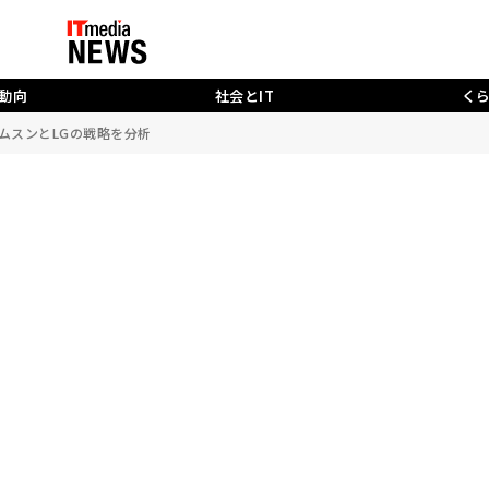
動向
社会とIT
く
ムスンとLGの戦略を分析