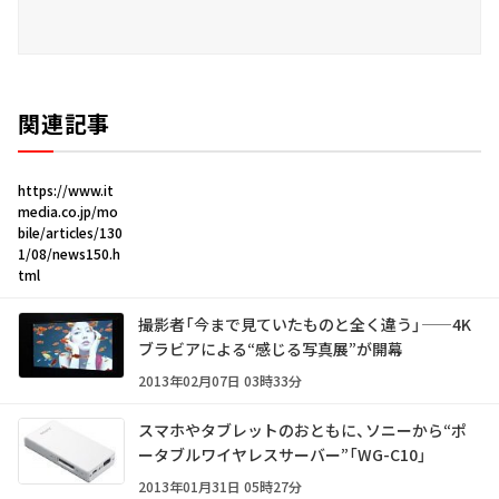
関連記事
https://www.it
media.co.jp/mo
bile/articles/130
1/08/news150.h
tml
撮影者「今まで見ていたものと全く違う」——4K
ブラビアによる“感じる写真展”が開幕
2013年02月07日 03時33分
スマホやタブレットのおともに、ソニーから“ポ
ータブルワイヤレスサーバー”「WG-C10」
2013年01月31日 05時27分