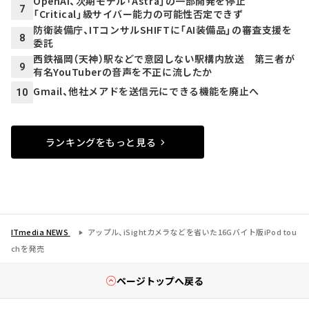
OpenAI、次期モデル「Astra」の一部開発を停止
7
「Critical」級サイバー能力の可能性否定できず
防衛装備庁、ITコンサルSHIFTに「AI装備品」の審査支援を
8
委託
西鉄福岡（天神）駅などで意図しない駅構内放送 第三者が
9
有名YouTuberの音声を不正に流したか
Gmail、他社メアドを送信元にできる機能を廃止へ
10
ランキングをもっと見る
ITmedia NEWS
アップル、iSightカメラなどを省いた16Gバイト版iPod tou
chを発売
ページトップへ戻る