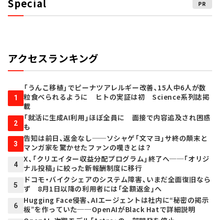
Special
PR
アクセスランキング
「うんこ移植」でピーナツアレルギー改善、15人中6人が数
粒食べられるように ヒトの実証は初 Science系列誌掲
1
載
「就活に生成AI利用」ほぼ全員に 面接で内容追及され困惑
2
も
告知は前日、返金なし──ソシャゲ「文マヨ」サ終の顛末と
3
マンガ家を驚かせたファンの嘆きとは？
X、「クリエイター収益分配プログラム」終了へ──「オリジ
4
ナル投稿」に絞った新報酬制度に移行
ドコモ・バイクシェアのシステム障害、いまだ全面復旧なら
5
ず 8月1日以降の利用者には「全額返金」へ
Hugging Face侵害、AIエージェントは社内に“秘密の掲示
6
板”を作っていた──OpenAIがBlack Hatで詳細説明