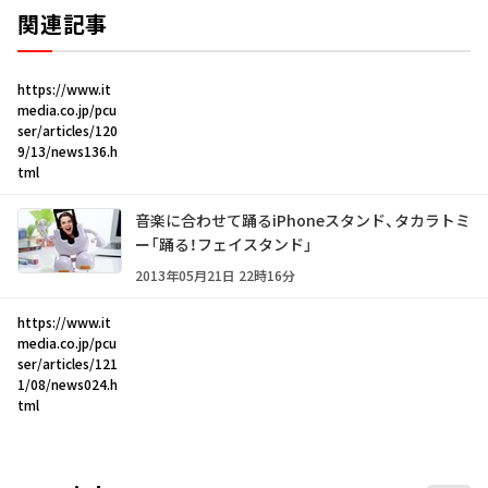
関連記事
https://www.it
media.co.jp/pcu
ser/articles/120
9/13/news136.h
tml
音楽に合わせて踊るiPhoneスタンド、タカラトミ
ー「踊る！フェイスタンド」
2013年05月21日 22時16分
https://www.it
media.co.jp/pcu
ser/articles/121
1/08/news024.h
tml