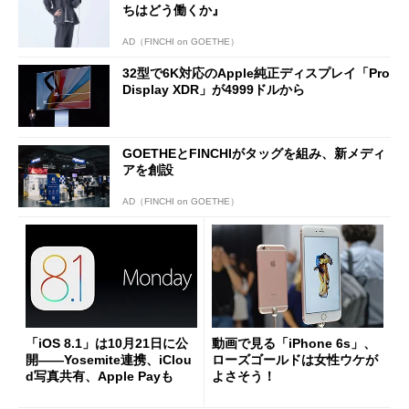
ちはどう働くか』
AD（FINCHI on GOETHE）
32型で6K対応のApple純正ディスプレイ「Pro
Display XDR」が4999ドルから
GOETHEとFINCHIがタッグを組み、新メディ
アを創設
AD（FINCHI on GOETHE）
「iOS 8.1」は10月21日に公
動画で見る「iPhone 6s」、
開――Yosemite連携、iClou
ローズゴールドは女性ウケが
d写真共有、Apple Payも
よさそう！