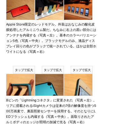
Apple Store限定のレッドモデル。外装はおなじみの酸化皮
膜処理したアルミニウム製だ。ちなみに右上の黒い部分には
アンテナを内蔵する（写真＝左）。基本のカラーバリエーシ
ョン5色（写真＝中央）。ブラックモデルのみ、液晶ディス
プレイ回りの色がブラックで統一されている。ほかは全部ホ
ワイトになる（写真＝右）
8ピンの「Lightningコネクタ」に変更された（写真＝左）。
リアに搭載されるiSightカメラは従来の7倍の解像度を持つ5
00万画素で、裏面照射センサーを採用する。そのとなりにL
EDフラッシュも内蔵する（写真＝中央）。面取りされたア
ルミボディのエッジが照明の加減で光る（写真＝右）