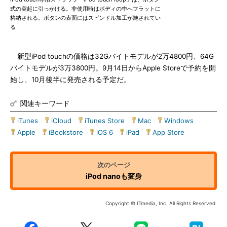
式の突起に引っかける。非使用時はボディの中へフラットに
格納される。ボタンの表面にはスピンドル加工が施されてい
る
新型iPod touchの価格は32Gバイトモデルが2万4800円、64G
バイトモデルが3万3800円。9月14日からApple Storeで予約を開
始し、10月後半に発売される予定だ。
関連キーワード
iTunes
|
iCloud
|
iTunes Store
|
Mac
|
Windows
|
Apple
|
iBookstore
|
iOS 6
|
iPad
|
App Store
iPod nanoも変身
Copyright © ITmedia, Inc. All Rights Reserved.