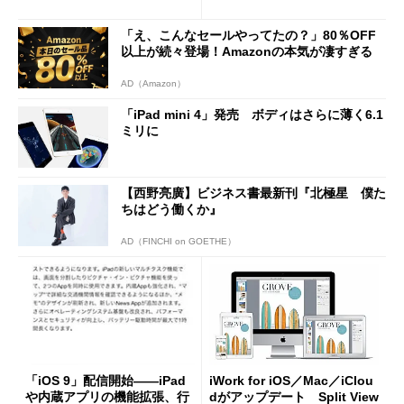
「え、こんなセールやってたの？」80％OFF
以上が続々登場！Amazonの本気が凄すぎる
AD（Amazon）
「iPad mini 4」発売 ボディはさらに薄く6.1
ミリに
【西野亮廣】ビジネス書最新刊『北極星 僕た
ちはどう働くか』
AD（FINCHI on GOETHE）
「iOS 9」配信開始――iPad
iWork for iOS／Mac／iClou
や内蔵アプリの機能拡張、行
dがアップデート Split View