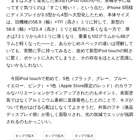
まずは大きく進化した第5世代iPod touchから。実機を手に取
ってすぐ気づくのは「すごく軽い！」という点だ。iPhone 5同様
にディスプレイが3.5型から4型へ大型化したため、本体サイズ
は、旧機種の58.9（幅）×111（高さ）ミリに対して、新型の
58.6（幅）×123.4（高さ）ミリと縦方向に長くなる一方で、厚
さは7.2ミリから6.1ミリに薄くなり、重量も102グラムから88グ
ラムと軽くなった――と、あらかじめスペックの違いは理解して
いても、実際に手に持ってみると、改めて新型iPod touchの軽さ
に驚く。ポケットに入れてしまうと、その存在をほとんど意識し
ないかもしれない。
今回iPod touchで初めて、5色（ブラック、グレー、ブルー、
イエロー、ピンク）＋1色（Apple Store限定のレッド）のカラフ
ルなバリエーションがラインアップされたのもポイント。表面塗
装ではなくアルミニウム素材に直接着色したとのことで、キズが
ついて色がはげる心配はしなくてよさそうだ。外装のフチ（液晶
ディスプレイ側）が美しく面取りされ、光の加減でエッジが強調
されるのもかっこいい。