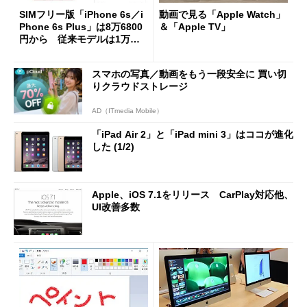
SIMフリー版「iPhone 6s／i
動画で見る「Apple Watch」
Phone 6s Plus」は8万6800
＆「Apple TV」
円から 従来モデルは1万以
上の値下げ
スマホの写真／動画をもう一段安全に 買い切
りクラウドストレージ
AD（ITmedia Mobile）
「iPad Air 2」と「iPad mini 3」はココが進化
した (1/2)
Apple、iOS 7.1をリリース CarPlay対応他、
UI改善多数