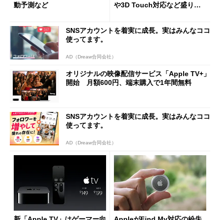
動予測など
や3D Touch対応など盛りだ
くさん
SNSアカウントを着実に成長。実はみんなココ
使ってます。
AD（Dreaw合同会社）
オリジナルの映像配信サービス「Apple TV+」
開始 月額600円、端末購入で1年間無料
SNSアカウントを着実に成長。実はみんなココ
使ってます。
AD（Dreaw合同会社）
新「Apple TV」はゲーマー向
AppleがFind My対応の紛失