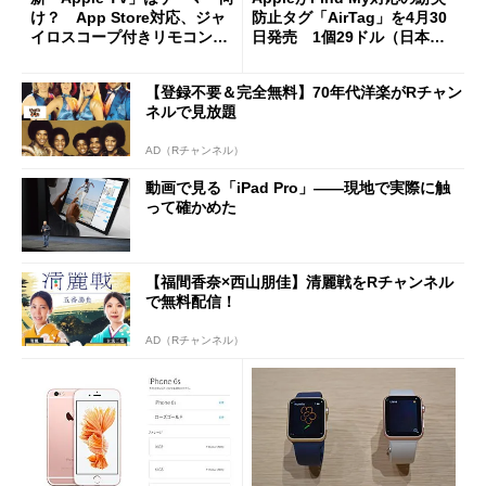
け？ App Store対応、ジャ
防止タグ「AirTag」を4月30
イロスコープ付きリモコンで
日発売 1個29ドル（日本で
ゲーム機能強化
は3800円）から
【登録不要＆完全無料】70年代洋楽がRチャン
ネルで見放題
AD（Rチャンネル）
動画で見る「iPad Pro」――現地で実際に触
って確かめた
【福間香奈×西山朋佳】清麗戦をRチャンネル
で無料配信！
AD（Rチャンネル）