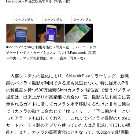
Facebookへ即座に投稿できる（写真＝右）
iPod touchでSiriが利用可能に（写真＝左）。バーコードの
チケットやギフトカードをまとめておけるPassbook（写真
＝中央）。マップの新機能、ルート案内（写真＝右）
内部システムの強化により、SiriやAirPlayミラーリング、新機
能のパノラマ撮影が利用できる点も見逃せない。特に従来の7倍
の解像度を持つ500万画素iSightカメラを“縦位置”で使うパノラマ
撮影は、出来上がりが高精細で秀逸の一言。撮影方法も画面に表
示されるガイドに沿ってカメラを水平移動するだけと非常に簡単
で（カメラの動きに合わせて「ゆっくり」、「下に動かす」とい
ったアラートも出してくれる）、これまでパノラマ撮影のために
サードパーティ製のアプリを使っていた人は是非試してほしい機
能だ。また、カメラの高画素化にともなって、1080pでの動画撮