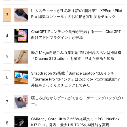
巨大スティックが生み出す謎の“脳汁感” XPPen「Pilot
Pro 編集コンソール」のお絵描き実用度をチェック
ChatGPTでコンテンツ制作が完結する――「ChatGPT
向けアドビプラグイン」が登場
軽さ1.1kg×自動ごみ収集対応で5万円台のペン型掃除機
「Dreame S1 Station」を試す 見えた長所と短所
Snapdragon X2搭載「Surface Laptop 13.8インチ」
「Surface Pro 13インチ」はCopilot+ PCの“完成形”？
外観をじっくりとチェックしてみた
寝ころびながらゲームができる「ゲーミングロングピロ
ー」
GMKtec、Core Ultra 7 258V搭載のミニPC「NucBox
K17 Plus」発表 最大115 TOPSのAI性能を実現