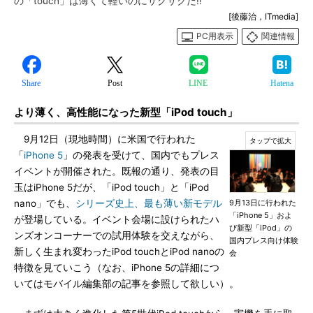
の「touch」は薄くて軽いのにサクサクだ!!
[後藤治，ITmedia]
PC用表示
関連情報
Share
Post
LINE
Hatena
より薄く、高性能になった新型「iPod touch」
9月12日（現地時間）に米国で行われた
「
iPhone 5
」の発表を受けて、国内でもプレス
イベントが開催された。既報の通り、発表の目
玉はiPhone 5だが、「iPod touch」と「iPod
nano」でも、
シリーズ史上、最も薄い新モデル
9月13日に行われた
「iPhone 5」およ
が登場している。イベント会場に設けられたハ
び新型「iPod」の
ンズオンコーナーでの試用体験を交えながら、
国内プレス向け体験
新しく生まれ変わったiPod touchとiPod nanoの
会
特徴を見ていこう（なお、iPhone 5の詳細につ
いてはモバイル編集部の記事を参照して欲しい）。