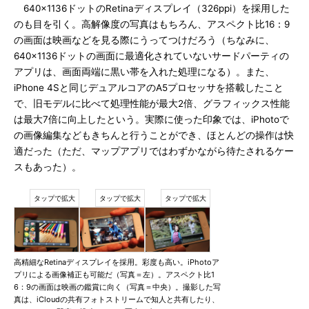
640×1136ドットのRetinaディスプレイ（326ppi）を採用した
のも目を引く。高解像度の写真はもちろん、アスペクト比16：9
の画面は映画などを見る際にうってつけだろう（ちなみに、
640×1136ドットの画面に最適化されていないサードパーティの
アプリは、画面両端に黒い帯を入れた処理になる）。また、
iPhone 4Sと同じデュアルコアのA5プロセッサを搭載したこと
で、旧モデルに比べて処理性能が最大2倍、グラフィックス性能
は最大7倍に向上したという。実際に使った印象では、iPhotoで
の画像編集などもきちんと行うことができ、ほとんどの操作は快
適だった（ただ、マップアプリではわずかながら待たされるケー
スもあった）。
高精細なRetinaディスプレイを採用。彩度も高い。iPhotoア
プリによる画像補正も可能だ（写真＝左）。アスペクト比1
6：9の画面は映画の鑑賞に向く（写真＝中央）。撮影した写
真は、iCloudの共有フォトストリームで知人と共有したり、