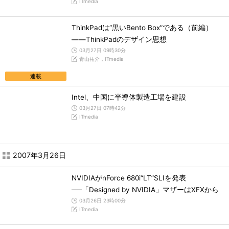
ITmedia
ThinkPadは“黒いBento Box”である（前編）
――ThinkPadのデザイン思想
03月27日 09時30分
青山祐介，ITmedia
連載
Intel、中国に半導体製造工場を建設
03月27日 07時42分
ITmedia
2007年3月26日
NVIDIAがnForce 680i“LT”SLIを発表
──「Designed by NVIDIA」マザーはXFXから
03月26日 23時00分
ITmedia