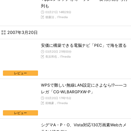
列も
03月21日 14時29分
後藤治，ITmedia
2007年3月20日
安価に構築できる電脳ナビ「PEC」で海を渡る
03月20日 21時00分
長浜和也，ITmedia
レビュー
WPSで難しい無線LAN設定にさよなら!?――コ
レガ「CG-WLBARGPXW-P」
03月20日 17時15分
前橋豪，ITmedia
レビュー
シグマA・P・O、Vista対応130万画素Webカメ