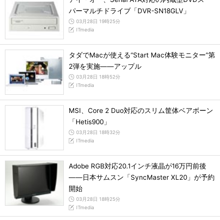
パーマルチドライブ「DVR-SN18GLV」
03月28日 19時25分
ITmedia
タダでMacが使える“Start Mac体験モニター”第
2弾を実施――アップル
03月28日 18時52分
ITmedia
MSI、Core 2 Duo対応のスリム筐体ベアボーン
「Hetis900」
03月28日 18時32分
ITmedia
Adobe RGB対応20.1インチ液晶が16万円前後
――日本サムスン「SyncMaster XL20」が予約
開始
03月28日 18時25分
ITmedia