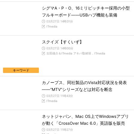
シグマA・P・O、16ミリピッチキー採用の小型
フルキーボード――USBハブ機能も装備
03月27日 14時31分
ITmedia
スクイズ【すくいず】
03月27日 14時00分
古田雄介＆ITmedia アキバ取材班，ITmedia
キーワード
カノープス、同社製品のVista対応状況を発表
――“MTV”シリーズなどは対応を断念
03月27日 11時43分
ITmedia
ネットジャパン、Mac OS上でWindowsアプリ
が動く「CrossOver Mac 6.0」英語版を販売
03月27日 11時27分