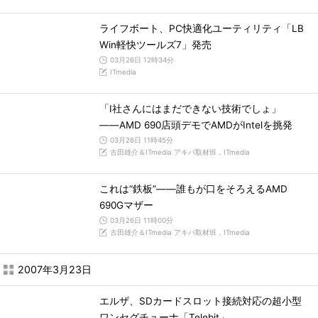
ライフボート、PC快適化ユーティリティ「LB
Win軽快ツールズ7」発売
03月26日 12時34分
ITmedia
「I社さんにはまだできない技術でしょ」
――AMD 690店頭デモでAMDがIntelを挑発
03月26日 11時45分
古田雄介＆ITmedia アキバ取材班，ITmedia
これは“鉄板”――誰もが口をそろえるAMD
690Gマザー
03月26日 11時00分
古田雄介＆ITmedia アキバ取材班，ITmedia
2007年3月23日
エルザ、SDカードスロット接続対応の超小型
ワンセグチューナ「Telebit」