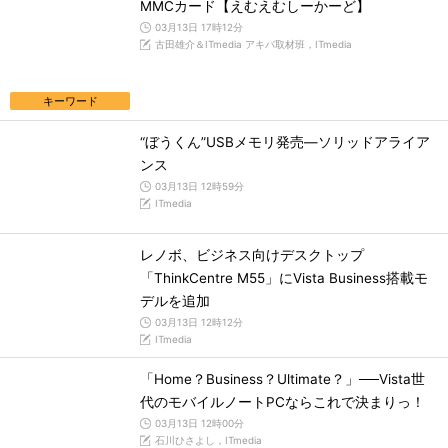
MMCカード【えむえむしーかーど】
03月13日 17時12分
古田雄介＆ITmedia アキバ取材班，ITmedia
キーワード
“ぼうくん”USBメモリ発売―ソリッドアライア
ンス
03月13日 12時59分
ITmedia
レノボ、ビジネス向けデスクトップ
「ThinkCentre M55」にVista Business搭載モ
デルを追加
03月13日 12時12分
ITmedia
「Home？Business？Ultimate？」──Vista世
代のモバイルノートPCならこれで決まりっ！
03月13日 12時00分
石川ひさよし，ITmedia