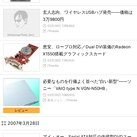
玄人志向、ワイヤレスUSBハブ発売――価格は
3万9800円
03月29日 12時49分
ITmedia
恵安、ロープロ対応／Dual DVI装備のRadeon
X1550搭載グラフィックスカード
03月29日 11時25分
ITmedia
必要なものを行儀よく並べた“白い新型”――ソ
ニー「VAIO type N VGN-N50HB」
03月29日 10時00分
富永ジュン，ITmedia
レビュー
2007年3月28日
アイ・オー、Serial ATA対応の内蔵型DVDスー