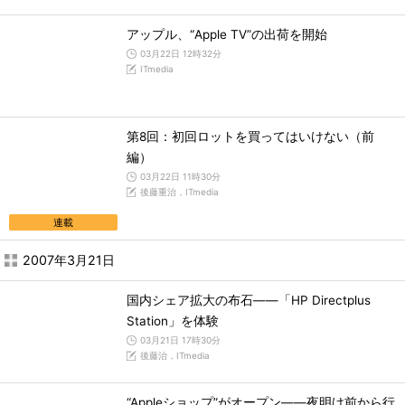
アップル、“Apple TV”の出荷を開始
03月22日 12時32分
ITmedia
第8回：初回ロットを買ってはいけない（前
編）
03月22日 11時30分
後藤重治，ITmedia
連載
2007年3月21日
国内シェア拡大の布石――「HP Directplus
Station」を体験
03月21日 17時30分
後藤治，ITmedia
“Appleショップ”がオープン――夜明け前から行