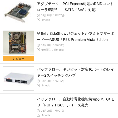
アダプテック、PCI Express対応のRAIDコント
ローラ5製品――SATA／SASに対応
03月28日 18時07分
ITmedia
第1回：SideShowガジェットが使えるマザーボ
ード──ASUS「P5B Premium Vista Edition」
03月28日 18時00分
寺崎基生，ITmedia
レビュー
バッファロー、ギガビット対応16ポートのレイ
ヤー2スイッチングハブ
03月28日 17時35分
ITmedia
バッファロー、自動暗号化機能装備のUSBメモ
リ「RUF2-HSC」シリーズ発売
03月28日 17時21分
ITmedia