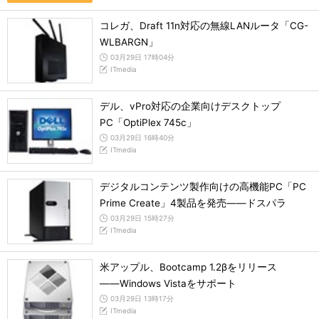
コレガ、Draft 11n対応の無線LANルータ「CG-
WLBARGN」
03月29日 17時04分
ITmedia
デル、vPro対応の企業向けデスクトップ
PC「OptiPlex 745c」
03月29日 16時40分
ITmedia
デジタルコンテンツ製作向けの高機能PC「PC
Prime Create」4製品を発売――ドスパラ
03月29日 15時27分
ITmedia
米アップル、Bootcamp 1.2βをリリース
――Windows Vistaをサポート
03月29日 13時17分
ITmedia