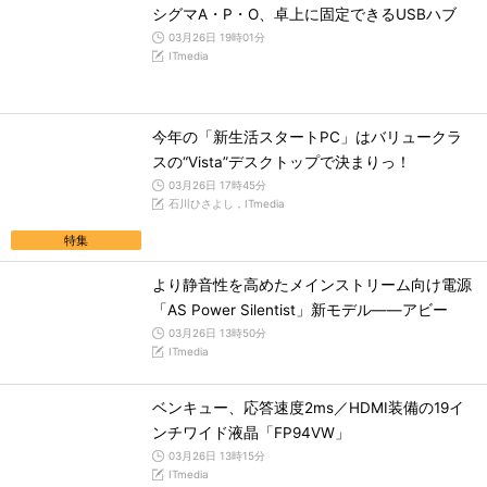
シグマA・P・O、卓上に固定できるUSBハブ
03月26日 19時01分
ITmedia
今年の「新生活スタートPC」はバリュークラ
スの“Vista”デスクトップで決まりっ！
03月26日 17時45分
石川ひさよし，ITmedia
特集
より静音性を高めたメインストリーム向け電源
「AS Power Silentist」新モデル――アビー
03月26日 13時50分
ITmedia
ベンキュー、応答速度2ms／HDMI装備の19イ
ンチワイド液晶「FP94VW」
03月26日 13時15分
ITmedia