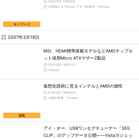
03月20日 11時20分
古田雄介＆ITmedia アキバ取材班，ITmedia
キーワード
2007年3月19日
MSI、HDMI標準搭載モデルなどAMDチップセ
ット採用Micro ATXマザー2製品
03月19日 18時12分
ITmedia
仮想化技術に見るインテルとAMDの個性
03月19日 16時30分
元麻布春男，ITmedia
連載
アイ・オー、USBワンセグチューナー「SEG
CLIP」のアップデータ公開――Vistaガジェッ