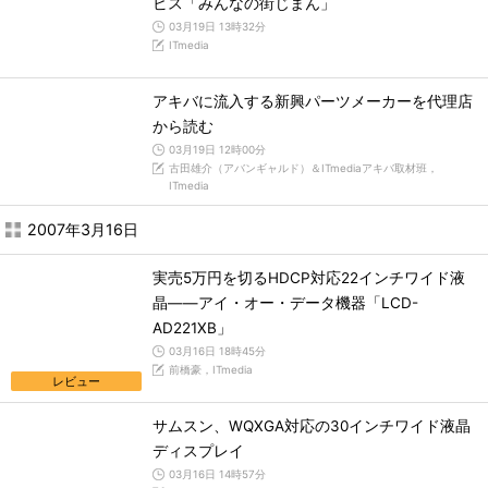
ビス「みんなの街じまん」
03月19日 13時32分
ITmedia
アキバに流入する新興パーツメーカーを代理店
から読む
03月19日 12時00分
古田雄介（アバンギャルド）＆ITmediaアキバ取材班，
ITmedia
2007年3月16日
実売5万円を切るHDCP対応22インチワイド液
晶――アイ・オー・データ機器「LCD-
AD221XB」
03月16日 18時45分
前橋豪，ITmedia
レビュー
サムスン、WQXGA対応の30インチワイド液晶
ディスプレイ
03月16日 14時57分