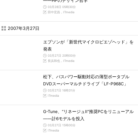
――HPのデザイン哲学
03月28日 05時30分
田中宏昌，ITmedia
2007年3月27日
エプソンが「新世代マイクロピエゾヘッド」を
発表
03月27日 20時00分
長浜和也，ITmedia
松下、バスパワー駆動対応の薄型ポータブル
DVDスーパーマルチドライブ「LF-P968C」
03月27日 16時31分
ITmedia
G-Tune、“リネージュII”推奨PCをリニューアル
――計6モデルを投入
03月27日 15時00分
ITmedia