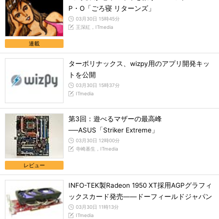
P・O「ごろ寝 リターンズ」
03月30日 15時45分
王深紅，ITmedia
連載
ターボリナックス、wizpy用のアプリ開発キッ
トを公開
03月30日 15時37分
ITmedia
第3回：遊べるマザーの最高峰
──ASUS「Striker Extreme」
03月30日 12時00分
寺崎基生，ITmedia
レビュー
INFO-TEK製Radeon 1950 XT採用AGPグラフィ
ックスカード発売――ドーフィールドジャパン
03月30日 11時13分
ITmedia