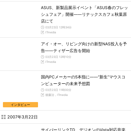
ASUS、新製品展示イベント「ASUS春のフレッ
シュフェア」開催――リナックスカフェ秋葉原
店にて
03月23日 12時34分
ITmedia
アイ・オー、リビング向けの新型NAS投入を予
告――ティザー広告を開始
03月23日 12時10分
ITmedia
国内PCメーカーの5本指に――“新生”マウスコ
ンピューターの未来予想図
03月23日 11時00分
後藤治，ITmedia
インタビュー
2007年3月22日
サイバーリンクTD、デジオンのVista対応音楽