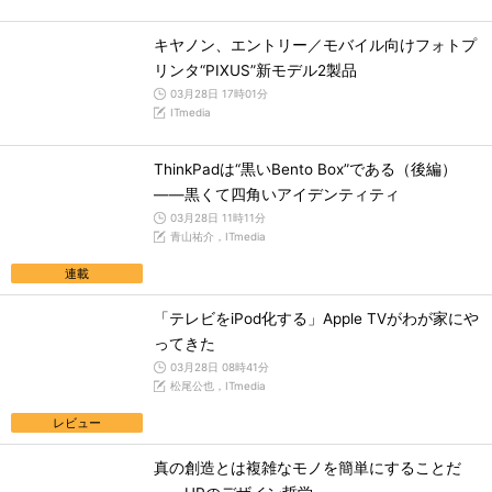
キヤノン、エントリー／モバイル向けフォトプ
リンタ“PIXUS”新モデル2製品
03月28日 17時01分
ITmedia
ThinkPadは“黒いBento Box”である（後編）
――黒くて四角いアイデンティティ
03月28日 11時11分
青山祐介，ITmedia
連載
「テレビをiPod化する」Apple TVがわが家にや
ってきた
03月28日 08時41分
松尾公也，ITmedia
レビュー
真の創造とは複雑なモノを簡単にすることだ