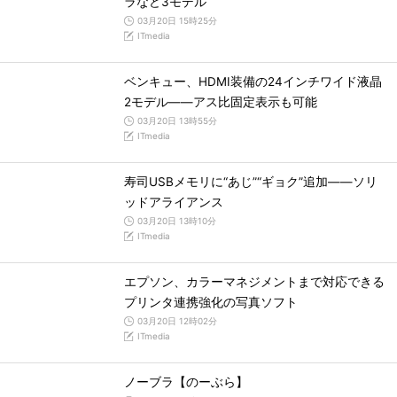
ラなど3モデル
03月20日 15時25分
ITmedia
ベンキュー、HDMI装備の24インチワイド液晶
2モデル――アス比固定表示も可能
03月20日 13時55分
ITmedia
寿司USBメモリに“あじ”“ギョク”追加――ソリ
ッドアライアンス
03月20日 13時10分
ITmedia
エプソン、カラーマネジメントまで対応できる
プリンタ連携強化の写真ソフト
03月20日 12時02分
ITmedia
ノーブラ【のーぶら】