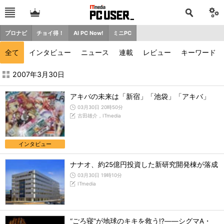
プロナビ
チョイ得！
AI PC Now!
ミニPC
全て
インタビュー
ニュース
連載
レビュー
キーワード
2007年3月の記事一覧 - ITmedia PC USER
2007年3月30日
アキバの未来は「新宿」「池袋」「アキバ」
03月30日 20時50分
古田雄介，ITmedia
インタビュー
ナナオ、約25億円投資した新研究開発棟が落成
03月30日 19時10分
ITmedia
“ごろ寝”が地球のキキを救う!?――シグマA・