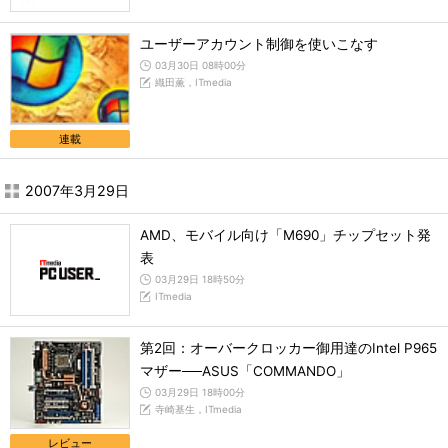
ユーザーアカウント制御を使いこなす
03月30日 08時00分
織田薫，ITmedia
連載
2007年3月29日
AMD、モバイル向け「M690」チップセット発
表
03月29日 18時50分
ITmedia
第2回：オーバークロッカー御用達のIntel P965
マザー──ASUS「COMMANDO」
03月29日 18時00分
寺崎基生，ITmedia
レビュー