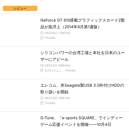
レビュー
GeForce GT 610搭載グラフィックスカード2製
品が急浮上（2014年9月第1週版）
09月24日 17時00分
ITmedia
シリコンパワーの台湾工場と本社を日本のユー
ザーにアピール
09月24日 16時46分
石川ひさよし，ITmedia
エレコム、米Seagate製USB 3.0外付けHDDの
取り扱いを開始
09月24日 15時14分
ITmedia
G-Tune、「e-sports SQUARE」でインディー
ゲーム応援イベントを開催――10月4日