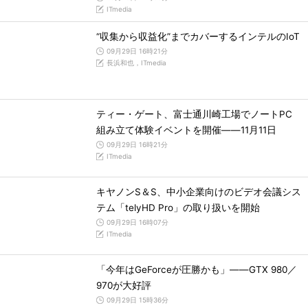
ITmedia
“収集から収益化”までカバーするインテルのIoT
09月29日 16時21分
長浜和也，ITmedia
ティー・ゲート、富士通川崎工場でノートPC
組み立て体験イベントを開催――11月11日
09月29日 16時21分
ITmedia
キヤノンS＆S、中小企業向けのビデオ会議シス
テム「telyHD Pro」の取り扱いを開始
09月29日 16時07分
ITmedia
「今年はGeForceが圧勝かも」――GTX 980／
970が大好評
09月29日 15時36分