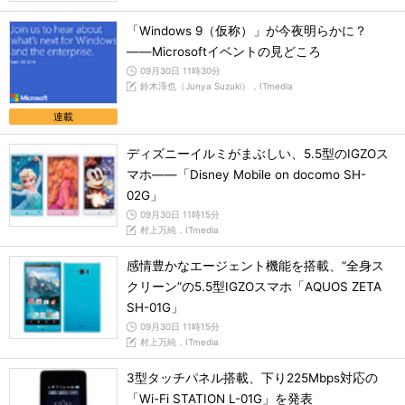
「Windows 9（仮称）」が今夜明らかに？
――Microsoftイベントの見どころ
09月30日 11時30分
鈴木淳也（Junya Suzuki），ITmedia
連載
ディズニーイルミがまぶしい、5.5型のIGZOス
マホ――「Disney Mobile on docomo SH-
02G」
09月30日 11時15分
村上万純，ITmedia
感情豊かなエージェント機能を搭載、“全身ス
クリーン”の5.5型IGZOスマホ「AQUOS ZETA
SH-01G」
09月30日 11時15分
村上万純，ITmedia
3型タッチパネル搭載、下り225Mbps対応の
「Wi-Fi STATION L-01G」を発表