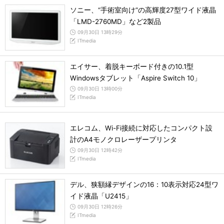
ソニー、“手術室向け”の高輝度27型ワイド液晶
「LMD-2760MD」など2製品
09月30日 13時29分
ITmedia
エイサー、着脱キーボード付きの10.1型
Windowsタブレット「Aspire Switch 10」
09月30日 13時00分
ITmedia
エレコム、Wi-Fi接続に対応したコンパクト設
計のA4モノクロレーザープリンタ
09月30日 12時42分
ITmedia
デル、狭額縁デザインの16：10表示対応24型ワ
イド液晶「U2415」
09月30日 12時26分
ITmedia