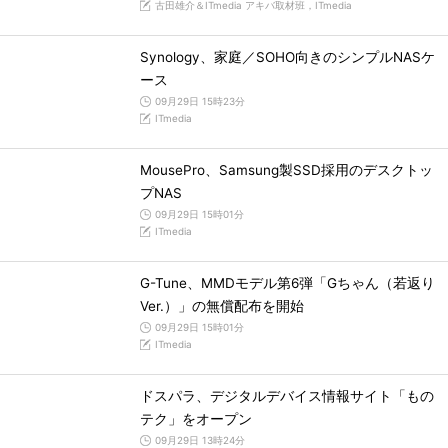
古田雄介＆ITmedia アキバ取材班，ITmedia
Synology、家庭／SOHO向きのシンプルNASケ
ース
09月29日 15時23分
ITmedia
MousePro、Samsung製SSD採用のデスクトッ
プNAS
09月29日 15時01分
ITmedia
G-Tune、MMDモデル第6弾「Gちゃん（若返り
Ver.）」の無償配布を開始
09月29日 15時01分
ITmedia
ドスパラ、デジタルデバイス情報サイト「もの
テク」をオープン
09月29日 13時24分