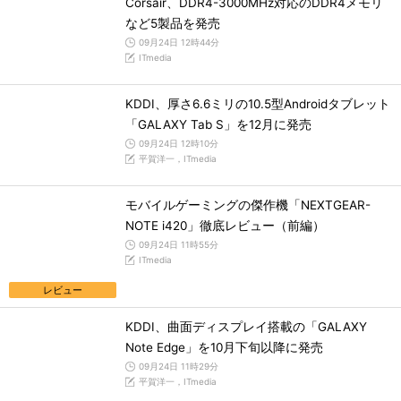
Corsair、DDR4-3000MHz対応のDDR4メモリ
など5製品を発売
09月24日 12時44分
ITmedia
KDDI、厚さ6.6ミリの10.5型Androidタブレット
「GALAXY Tab S」を12月に発売
09月24日 12時10分
平賀洋一，ITmedia
モバイルゲーミングの傑作機「NEXTGEAR-
NOTE i420」徹底レビュー（前編）
09月24日 11時55分
ITmedia
レビュー
KDDI、曲面ディスプレイ搭載の「GALAXY
Note Edge」を10月下旬以降に発売
09月24日 11時29分
平賀洋一，ITmedia