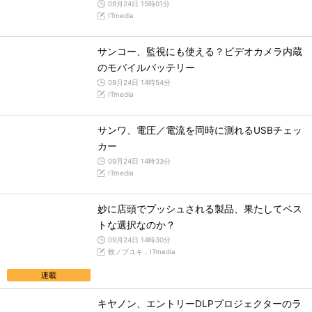
09月24日 15時01分
ITmedia
サンコー、監視にも使える？ビデオカメラ内蔵
のモバイルバッテリー
09月24日 14時54分
ITmedia
サンワ、電圧／電流を同時に測れるUSBチェッ
カー
09月24日 14時33分
ITmedia
妙に店頭でプッシュされる製品、果たしてベス
トな選択なのか？
09月24日 14時30分
牧ノブユキ，ITmedia
連載
キヤノン、エントリーDLPプロジェクターのラ