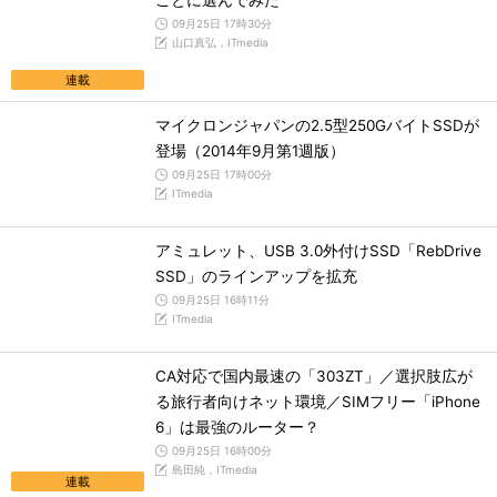
ごとに選んでみた
09月25日 17時30分
山口真弘，ITmedia
連載
マイクロンジャパンの2.5型250GバイトSSDが
登場（2014年9月第1週版）
09月25日 17時00分
ITmedia
アミュレット、USB 3.0外付けSSD「RebDrive
SSD」のラインアップを拡充
09月25日 16時11分
ITmedia
CA対応で国内最速の「303ZT」／選択肢広が
る旅行者向けネット環境／SIMフリー「iPhone
6」は最強のルーター？
09月25日 16時00分
島田純，ITmedia
連載