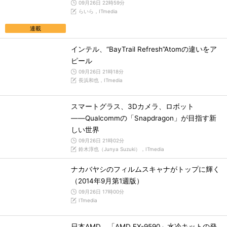
09月26日 22時59分
らいら，ITmedia
連載
インテル、“BayTrail Refresh”Atomの違いをア
ピール
09月26日 21時18分
長浜和也，ITmedia
スマートグラス、3Dカメラ、ロボット
――Qualcommの「Snapdragon」が目指す新
しい世界
09月26日 21時02分
鈴木淳也（Junya Suzuki），ITmedia
ナカバヤシのフィルムスキャナがトップに輝く
（2014年9月第1週版）
09月26日 17時00分
ITmedia
日本AMD、「AMD FX-9590」水冷キットの発