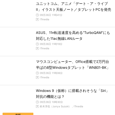
ユニットコム、アニメ「デート・ア・ライブ
II」イラスト天板ノート／タブレットPCを発売
09月26日 11時41分
ITmedia
ASUS、11n転送速度を高める“TurboQAM”にも
対応した11ac無線LANルータ
09月26日 11時19分
ITmedia
マウスコンピューター、Office搭載で2万円台
半ばの8型Windowsタブレット「WN801-BK」
09月26日 11時06分
ITmedia
Windows 9（仮称）に搭載されそうな「Siri」
対抗の機能とは？
09月26日 10時30分
鈴木淳也（Junya Suzuki），ITmedia