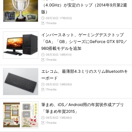
（4.0GHz）が安定のトップ（2014年9月第2週
版）
09月30日 17時00分
ITmedia
インバースネット、ゲーミングデスクトップ
「GA」「GB」シリーズにGeForce GTX 970／
980搭載モデルを追加
09月30日 14時41分
ITmedia
エレコム、最薄部4.3ミリのスリムBluetoothキ
ーボード
09月30日 14時09分
ITmedia
筆まめ、iOS／Android用の年賀状作成アプリ
「筆まめ年賀2015」
09月30日 13時46分
ITmedia