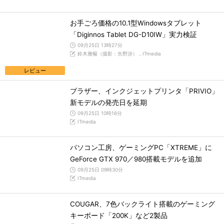
お手ごろ価格の10.1型Windowsタブレット
「Diginnos Tablet DG-D10IW」実力検証
09月25日 13時27分
鈴木雅暢（撮影：矢野渉），ITmedia
レビュー
ブラザー、インクジェットプリンタ「PRIVIO」
新モデルの発売日を延期
09月25日 10時16分
ITmedia
パソコン工房、ゲーミングPC「XTREME」に
GeForce GTX 970／980搭載モデルを追加
09月25日 09時30分
ITmedia
COUGAR、7色バックライト搭載のゲーミング
キーボード「200K」など2製品