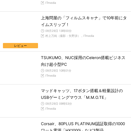
ITmedia
上海問屋の「フィルムスキャナ」で10年前にタ
イムスリップ！
09月29日 13時00分
村上万純（撮影：矢野渉），ITmedia
レビュー
TSUKUMO、NUC採用のCeleron搭載ビジネス
向け超小型PC
09月29日 10時01分
ITmedia
マッドキャッツ、17ボタン搭載＆軽量設計の
USBゲーミングマウス「M.M.O.TE」
09月29日 09時53分
ITmedia
Corsair、80PLUS PLATINUM認証取得の1000
ワット電源「HX1000i」など3製品