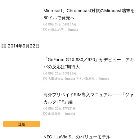
Microsoft、Chromecast対抗のMiracast端末を
60ドルで発売へ
09月24日 08時54分
佐藤由紀子，ITmedia
2014年9月22日
「GeForce GTX 980／970」がデビュー、アキ
バの反応は“期待大”
09月22日 20時35分
古田雄介＆ITmedia アキバ取材班，ITmedia
海外プリペイドSIM導入マニュアル――「ジャ
カルタLTE」編
09月22日 17時21分
山根康宏，ITmedia
連載
NEC「LaVie S」のバリューモデル