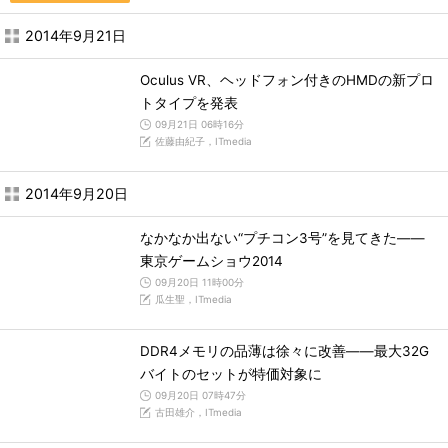
2014年9月21日
Oculus VR、ヘッドフォン付きのHMDの新プロ
トタイプを発表
09月21日 06時16分
佐藤由紀子，ITmedia
2014年9月20日
なかなか出ない“プチコン3号”を見てきた――
東京ゲームショウ2014
09月20日 11時00分
瓜生聖，ITmedia
DDR4メモリの品薄は徐々に改善――最大32G
バイトのセットが特価対象に
09月20日 07時47分
古田雄介，ITmedia