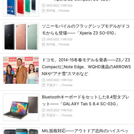
09月30日 11時15分
田中聡，ITmedia
ソニーモバイルのフラッグシップモデルがドコ
モからも登場――「Xperia Z3 SO-01G」
09月30日 11時15分
田中聡，ITmedia
ドコモ、2014-15冬春モデルを発表――Z3／Z3
CompactにNote Edge、WQHD液晶のARROWS
NXや“アナ雪”スマホなど
09月30日 11時15分
平賀洋一，ITmedia
Bluetoothキーボードをセットした8.4型タブレ
ット――「GALAXY Tab S 8.4 SC-03G」
09月30日 11時15分
平賀洋一，ITmedia
MIL規格対応――アウトドア志向のハイスペッ