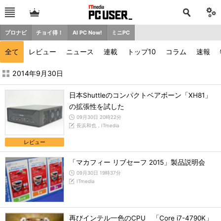
プロナビ
チョイ得！
AI PC Now!
ミニPC
全て
レビュー
ニュース
連載
トップ10
コラム
速報
2014年9月の記事一覧 - ITmedia PC USER
2014年9月30日
日本Shuttleのコンパクトベアボーン「XH81」
の拡張性を試した
09月30日 20時22分
長浜和也，ITmedia
レビュー
「マカフィー リブセーフ 2015」製品説明会
09月30日 19時37分
ITmedia
再びインテル一色のCPU 「Core i7-4790K」