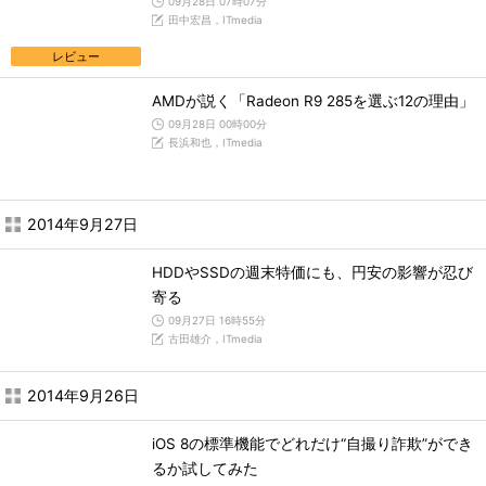
09月28日 07時07分
田中宏昌，ITmedia
レビュー
AMDが説く「Radeon R9 285を選ぶ12の理由」
09月28日 00時00分
長浜和也，ITmedia
2014年9月27日
HDDやSSDの週末特価にも、円安の影響が忍び
寄る
09月27日 16時55分
古田雄介，ITmedia
2014年9月26日
iOS 8の標準機能でどれだけ“自撮り詐欺”ができ
るか試してみた