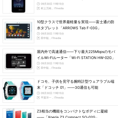
09月30日 11時15分
村上万純，ITmedia
10型クラスで世界最軽量を実現――富士通の防
水タブレット「ARROWS Tab F-03G」
09月30日 11時15分
田中聡，ITmedia
屋内外で高速通信――下り最大225Mbpsのモバ
イルWi-Fiルーター「Wi-Fi STATION HW-02G」
09月30日 11時15分
田中聡，ITmedia
ドコモ、子供を見守る腕時計型ウェアラブル端
末「ドコッチ 01」――3G通信も可能
09月30日 11時15分
平賀洋一，ITmedia
Z3相当の機能をコンパクトなボディに凝縮
――「Xperia Z3 Compact SO-02G」