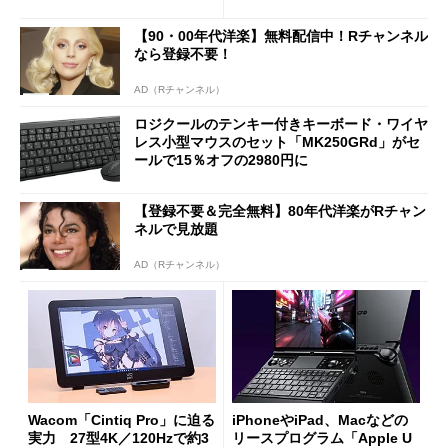
や質感を確認しながら購入可
ノミクスチェア「LiberNovo
能
Omni Gen」を試す
【90・00年代洋楽】無料配信中！Rチャンネル
なら登録不要！
AD（Rチャンネル）
ロジクールのテンキー付きキーボード・ワイヤ
レス小型マウスのセット「MK250GRd」がセ
ールで15％オフの2980円に
【登録不要＆完全無料】80年代洋楽がRチャン
ネルで見放題
AD（Rチャンネル）
Wacom「Cintiq Pro」に迫る
iPhoneやiPad、Macなどの
実力 27型4K／120Hzで約3
リースプログラム「Apple U