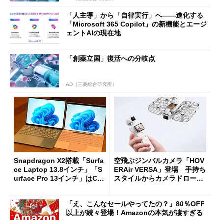
「人主導」から「自律実行」へ――進化する
「Microsoft 365 Copilot」の新機能とエージ
ェントAIの現在地
「創薬立国」復活への分岐点
AD（三菱総合研究所）
Snapdragon X2搭載「Surfa
空飛ぶジンバルカメラ「HOV
ce Laptop 13.8インチ」「S
ERAir VERSA」登場 手持ち
urface Pro 13インチ」はCop
スタイルからカメラドローン
ilot+ PCの“完成形”？ 外観
に合体変形
をじっくりとチェックしてみ
「え、こんなセールやってたの？」80％OFF
た
以上が続々登場！Amazonの本気が凄すぎる