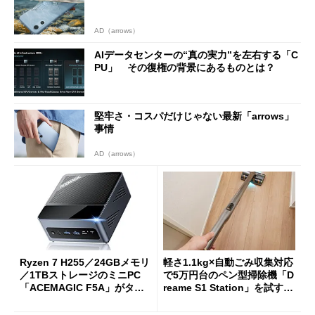
AD（arrows）
AIデータセンターの“真の実力”を左右する「C
PU」 その復権の背景にあるものとは？
堅牢さ・コスパだけじゃない最新「arrows」
事情
AD（arrows）
Ryzen 7 H255／24GBメモリ
軽さ1.1kg×自動ごみ収集対応
／1TBストレージのミニPC
で5万円台のペン型掃除機「D
「ACEMAGIC F5A」がタイ
reame S1 Station」を試す
ムセールで41％オフの10万69
見えた長所と短所
98円に