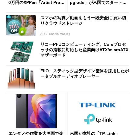
0万円のXPPen「Artist Pro 2
pgrade」が米国でスタート／
7（Gen 2）」でお絵描きして
Bluetooth LEの新規格「Blu
分かった魅力と妥協点
etooth High Data Throughp
スマホの写真／動画をもう一段安全に 買い切
ut」が明...
りクラウドストレージ
AD（ITmedia Mobile）
リコーPFUコンピューティング、Coreプロセ
ッサの搭載に対応した産業向けATX/microATX
マザーボード
FIIO、スティック型デザイン筐体を採用したポ
ータブルオーディオプレーヤー
エンタメや作業を大画面で楽
米国が本社の「TP-Link」