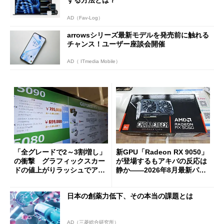
AD（Fav-Log）
arrowsシリーズ最新モデルを発売前に触れる
チャンス！ユーザー座談会開催
AD（ ITmedia Mobile）
「全グレードで2～3割増し」
新GPU「Radeon RX 9050」
の衝撃 グラフィックスカー
が登場するもアキバの反応は
ドの値上がりラッシュでアキ
静か――2026年8月最新パー
バの購入制限が深刻化
ツ事情
日本の創薬力低下、その本当の課題とは
AD（三菱総合研究所）