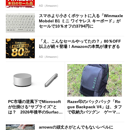
AD（Amazon）
スマホより小さくポケットに入る「Winmaxle
Mobdel B1 ミニ ワイヤレス キーボード」が
セールで10％オフの3794円に
「え、こんなセールやってたの？」80％OFF
以上が続々登場！Amazonの本気が凄すぎる
AD（Amazon）
PC市場の逆風下でMicrosoft
Razer印のバックパック「Ro
が仕掛ける“サプライズ”と
gue Backpack V4」は、タフ
は？ 2026年後半のSurface
で収納力バツグン ゲーマー
新製品を予想する
じゃなくても欲しくなる
arrowsの頑丈さがとんでもないレベルに