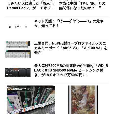
しみたい人に適した「Xiaomi
本当に中国「TP-LINK」との
Redmi Pad 2」が11％オフの
無関係になったのか？ 日本
2万4980円に
法人に聞く
ネット死語：「ｷﾀ――(ﾟ∀ﾟ)――!!」の元ネ
タ、知ってる？
三陽合同、NuPhy製ロープロファイルメカニ
カルキーボード「Air65 V3」「Air100 V3」を
発売
最大毎秒7200MBの高速転送が可能な「WD_B
LACK 8TB SN850X NVMe ヒートシンク付
き」が18％オフの17万5087円に