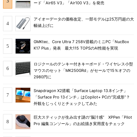
ード「Air65 V3」「Air100 V3」を発売
アイオーデータの価格改定、一部モデルは25万円超の大
幅値上げに
GMKtec、Core Ultra 7 258V搭載のミニPC「NucBox
K17 Plus」発表 最大115 TOPSのAI性能を実現
ロジクールのテンキー付きキーボード・ワイヤレス小型
マウスのセット「MK250GRd」がセールで15％オフの
2980円に
Snapdragon X2搭載「Surface Laptop 13.8インチ」
「Surface Pro 13インチ」はCopilot+ PCの“完成形”？
外観をじっくりとチェックしてみた
巨大スティックが生み出す謎の“脳汁感” XPPen「Pilot
Pro 編集コンソール」のお絵描き実用度をチェック