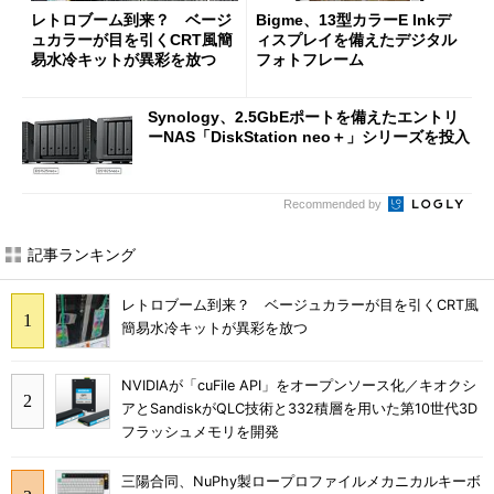
レトロブーム到来？ ベージ
Bigme、13型カラーE Inkデ
ュカラーが目を引くCRT風簡
ィスプレイを備えたデジタル
易水冷キットが異彩を放つ
フォトフレーム
Synology、2.5GbEポートを備えたエントリ
ーNAS「DiskStation neo＋」シリーズを投入
Recommended by
記事ランキング
レトロブーム到来？ ベージュカラーが目を引くCRT風
簡易水冷キットが異彩を放つ
NVIDIAが「cuFile API」をオープンソース化／キオクシ
アとSandiskがQLC技術と332積層を用いた第10世代3D
フラッシュメモリを開発
三陽合同、NuPhy製ロープロファイルメカニカルキーボ