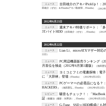
古田雄介のアキバPickUp！：
2
ニュース
田雄介（ぜせ）＆ITmediaアキバ取材班，ITmedia）
（2012
2012年6月23日
週末アキバ特価リポート：
「多
ニュース
3TバイトHDD
（古田雄介（ぜせ），ITmedia）
（201
2012年6月22日
Lian Li、microATXマザ
ニュース
22日）
PC周辺機器販売ランキング（20
ニュース
月首位を独走（2012年6月第1週版）
（池田憲弘，
ヨミコとフミの電書探検：
電子
ニュース
に「大辞林」登場
（ITmedia）
（2012年6月22日）
PCゲーマーの必需品になる？
ニュース
HACKERS」
（池田憲弘，ITmedia）
（2012年6月22日
騒音もチェック！：
「MacBo
レビュー
証
（後藤治（撮影：矢野渉），ITmedia）
（2012年6月22日
G-Tune、SSD＋HDD構成に
ニュース