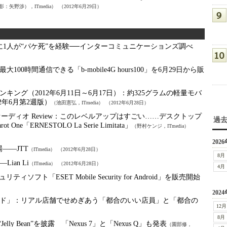
：矢野渉），ITmedia）
（2012年6月29日）
に1人が“パケ死”を経験──インターコミュニケーションズ調べ
100時間通信できる「b-mobile4G hours100」を6月29日から販
ング（2012年6月11日～6月17日）：
約325グラムの軽量モバ
12年6月第2週版）
（池田憲弘，ITmedia）
（2012年6月28日）
ディオ Review：
このレベルアップはすごい……デスクトップ
過
ERNESTOLO La Serie Limitata」
（野村ケンジ，ITmedia）
2026
場――JTT
（ITmedia）
（2012年6月28日）
8月
ian Li
（ITmedia）
（2012年6月28日）
4月
ティソフト「ESET Mobile Security for Android」を販売開始
2024
ド」：
リアル店舗でせめぎあう「都合のいい店員」と「都合の
12月
8月
.1 “Jelly Bean”を披露 「Nexus 7」と「Nexus Q」も発表
（園部修，