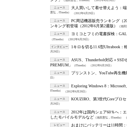
（池田憲弘，ITmedia）
（2012年6月29日）
大人買いして着せ替えよう：
端
ニュース
憲弘，ITmedia）
（2012年6月29日）
PC周辺機器販売ランキング（201
ニュース
ンキング初登場（2012年6月第2週版）
（池田憲
ヨミコとフミの電書探検：
GA
ニュース
（ITmedia）
（2012年6月29日）
1キロを切る11.6型Ultrabook：
インタビュー
月29日）
ASUS、Thunderbolt対応＋
ニュース
PREMIUM」
（ITmedia）
（2012年6月29日）
プリンストン、YouTube再
ニュース
日）
Exploring Windows 8：
Micros
ニュース
ITmedia）
（2012年6月29日）
KOUZIRO、第3世代Coreプ
ニュース
月29日）
2012年は国内シェア60％へ：
エ
ニュース
したモバイルモデルなど
（池田憲弘，ITmedia）
（
おまけにバッテリーは11時間：
レビュー