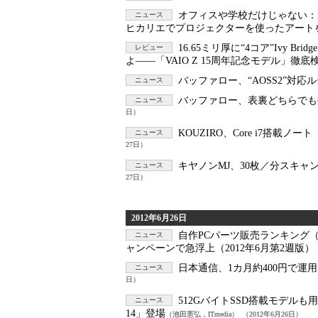
オフィスや学校だけじゃない：
ニュース
ヒカリエでプロジェクターを使ったアート
16.65ミリ厚に“4コア”Ivy Bri
レビュー
よ――「VAIO Z 15周年記念モデル」徹底
バッファロー、“AOSS2”対
ニュース
バッファロー、表裏どちらでも
ニュース
日）
KOUZIRO、Core i7搭載ノ
ニュース
27日）
キヤノンMJ、30枚／分スキ
ニュース
27日）
2012年6月26日
自作PCパーツ販売ランキング（20
ニュース
ャンペーンで急浮上（2012年6月第2週版）
日本通信、1カ月約400円で運
ニュース
日）
512GバイトSSD搭載モデルも
ニュース
14」登場
（池田憲弘，ITmedia）
（2012年6月26日）