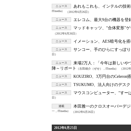
あれもこれも、インテルの技術
ニュース
ITmedia）
（2012年6月26日）
エレコム、最大9台の機器を登録でき
ニュース
マッドキャッツ、“合体変形”ゲーミ
ニュース
（2012年6月26日）
イメーション、AES暗号化を搭
ニュース
サンコー、手のひらにすっぽり収ま
ニュース
日）
来場2万人：
「今年は新しいやつ、持
ニュース
陣～リポート
（古田雄介（ぜせ），ITmedia）
（2012
KOUZIRO、3万円台のCele
ニュース
TSUKUMO、法人向けのデス
ニュース
マウスコンピューター、“すーぱー
ニュース
日）
本田雅一のクロスオーバーデジ
連載
一，ITmedia）
（2012年6月26日）
2012年6月25日