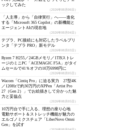
ックしてみた
（2026年08月06日）
「人主導」から「自律実行」へ――進化
する「Microsoft 365 Copilot」の新機能と
エージェントAIの現在地
（2026年08月04日）
テプラ、PC接続にも対応したラベルプリ
ンタ「テプラ PRO」新モデル
（2026年08月03日）
Ryzen 7 H255／24GBメモリ／1TBストレ
ージのミニPC「ACEMAGIC F5A」がタイ
ムセールで41％オフの10万6998円に
（2026年08月05日）
Wacom「Cintiq Pro」に迫る実力 27型4K
／120Hzで約30万円のXPPen「Artist Pro
27（Gen 2）」でお絵描きして分かった魅
力と妥協点
（2026年08月05日）
10万円台で手に入る、理想の座り心地
電動サポート＆ストレッチ機能が魅力の
エルゴノミクスチェア「LiberNovo Omni
Gen」を試す
（2026年08月04日）