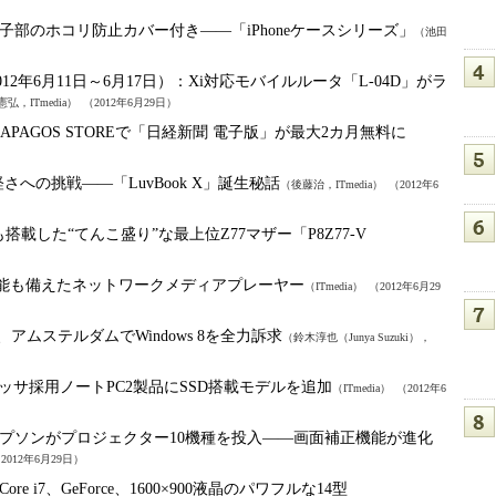
子部のホコリ防止カバー付き――「iPhoneケースシリーズ」
（池田
2年6月11日～6月17日）：
Xi対応モバイルルータ「L-04D」がラ
弘，ITmedia）
（2012年6月29日）
LAPAGOS STOREで「日経新聞 電子版」が最大2カ月無料に
軽さへの挑戦――「LuvBook X」誕生秘話
（後藤治，ITmedia）
（2012年6
SSDも搭載した“てんこ盛り”な最上位Z77マザー「P8Z77-V
生機能も備えたネットワークメディアプレーヤー
（ITmedia）
（2012年6月29
oft、アムステルダムでWindows 8を全力訴求
（鈴木淳也（Junya Suzuki），
ロセッサ採用ノートPC2製品にSSD搭載モデルを追加
（ITmedia）
（2012年6
プソンがプロジェクター10機種を投入――画面補正機能が進化
2012年6月29日）
Core i7、GeForce、1600×900液晶のパワフルな14型