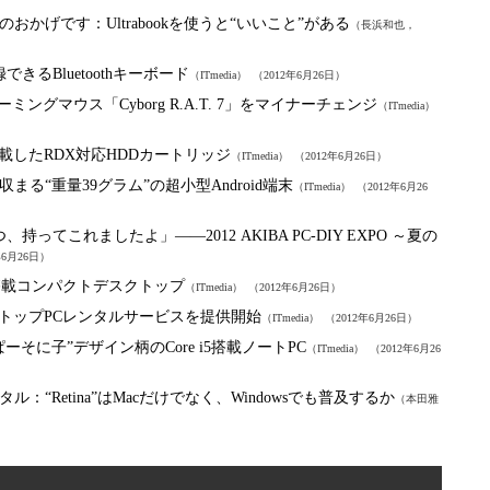
のおかげです：
Ultrabookを使うと“いいこと”がある
（長浜和也，
るBluetoothキーボード
（ITmedia）
（2012年6月26日）
ングマウス「Cyborg R.A.T. 7」をマイナーチェンジ
（ITmedia）
載したRDX対応HDDカートリッジ
（ITmedia）
（2012年6月26日）
る“重量39グラム”の超小型Android端末
（ITmedia）
（2012年6月26
ってこれましたよ」――2012 AKIBA PC-DIY EXPO ～夏の
年6月26日）
ron搭載コンパクトデスクトップ
（ITmedia）
（2012年6月26日）
クトップPCレンタルサービスを提供開始
（ITmedia）
（2012年6月26日）
そに子”デザイン柄のCore i5搭載ノートPC
（ITmedia）
（2012年6月26
タル：
“Retina”はMacだけでなく、Windowsでも普及するか
（本田雅