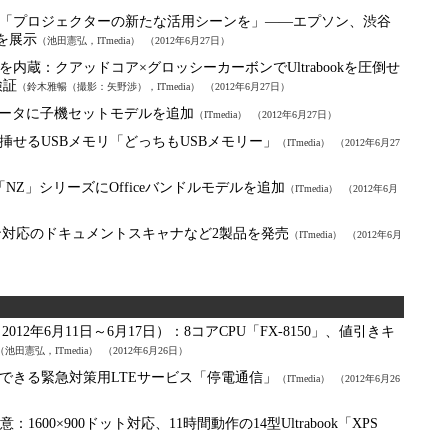
「プロジェクターの新たな活用シーンを」――エプソン、渋谷
を展示
（池田憲弘，ITmedia）
（2012年6月27日）
dgeを内蔵：
クアッドコア×グロッシーカーボンでUltrabookを圧倒せ
検証
（鈴木雅暢（撮影：矢野渉），ITmedia）
（2012年6月27日）
応ルータに子機セットモデルを追加
（ITmedia）
（2012年6月27日）
挿せるUSBメモリ「どっちもUSBメモリー」
（ITmedia）
（2012年6月27
ート「NZ」シリーズにOfficeバンドルモデルを追加
（ITmedia）
（2012年6月
ャン対応のドキュメントスキャナなど2製品を発売
（ITmedia）
（2012年6月
12年6月11日～6月17日）：
8コアCPU「FX-8150」、値引きキ
（池田憲弘，ITmedia）
（2012年6月26日）
用できる緊急対策用LTEサービス「停電通信」
（ITmedia）
（2012年6月26
用意：
1600×900ドット対応、11時間動作の14型Ultrabook「XPS