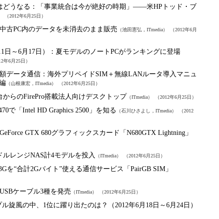
はどうなる：
「事業統合は今が絶好の時期」――米HPトッド・ブ
）
（2012年6月25日）
中古PC内のデータを未消去のまま販売
（池田憲弘，ITmedia）
（2012年6月
11日～6月17日）：
夏モデルのノートPCがランキングに登場
12年6月25日）
額データ通信：
海外プリペイドSIM＋無線LANルータ導入マニュ
編
（山根康宏，ITmedia）
（2012年6月25日）
からのFirePro搭載法人向けデスクトップ
（ITmedia）
（2012年6月25日）
-3470で「Intel HD Graphics 2500」を知る
（石川ひさよし，ITmedia）
（2012
GeForce GTX 680グラフィックスカード「N680GTX Lightning」
ミドルレンジNAS計4モデルを投入
（ITmedia）
（2012年6月25日）
3Gを“合計2Gバイト”使える通信サービス「PairGB SIM」
USBケーブル3種を発売
（ITmedia）
（2012年6月25日）
ル旋風の中、1位に躍り出たのは？（2012年6月18日～6月24日）