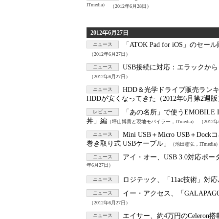
ITmedia）
（2012年6月28日）
2012年6月27日
「ATOK Pad for iOS
ニュース
（2012年6月27日）
USB接続に対応：
エラックから
ニュース
（2012年6月27日）
HDD＆光学ドライブ販売ランキン
ニュース
HDDが安くなってきた（2012年6月第2週版
「あの名所」で使うEMOBILE 
レビュー
丼」編
（坪山博貴と現地モバイラー，ITmedia）
（2012
Mini USB＋Micro USB＋Do
ニュース
巻き取り式 USBケーブル」
（池田憲弘，ITmedia
アイ・オー、USB 3.0対応ポ
ニュース
年6月27日）
ロジテック、「11ac技術」対
ニュース
イー・アクセス、「GALAPAGOS
ニュース
（2012年6月27日）
エイサー、約4万円のCelero
ニュース