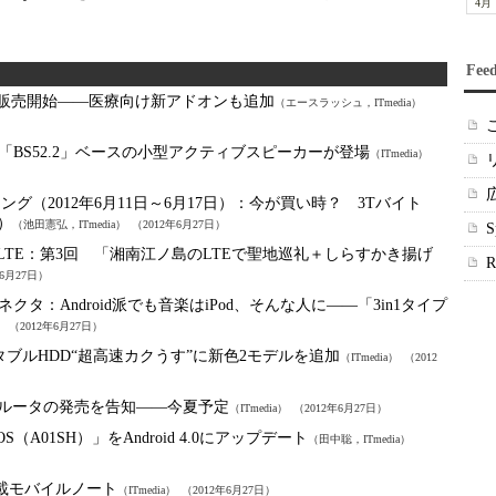
4月
Fee
」のセール販売開始――医療向け新アドオンも追加
（エースラッシュ，ITmedia）
「BS52.2」ベースの小型アクティブスピーカーが登場
（ITmedia）
グ（2012年6月11日～6月17日）：
今が買い時？ 3Tバイト
）
（池田憲弘，ITmedia）
（2012年6月27日）
LTE：
第3回 「湘南江ノ島のLTEで聖地巡礼＋しらすかき揚げ
年6月27日）
ckコネクタ：
Android派でも音楽はiPod、そんな人に――「3in1タイプ
）
（2012年6月27日）
ータブルHDD“超高速カクうす”に新色2モデルを追加
（ITmedia）
（2012
応ルータの発売を告知――今夏予定
（ITmedia）
（2012年6月27日）
（A01SH）」をAndroid 4.0にアップデート
（田中聡，ITmedia）
n搭載モバイルノート
（ITmedia）
（2012年6月27日）