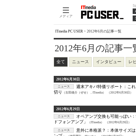
S
メディア
ITmedia PC USER
>
2012年6月の記事一覧
2012年6月の記事一覧 -
全て
ニュース
インタビュー
レ
2012年6月30日
週末アキバ特価リポート：
これ
ニュース
切り
（古田雄介（ぜせ），ITmedia）
（2012年6月30日）
2012年6月29日
オペアンプ交換も可能っぽい：
ニュース
ドフォンアンプ」
（ITmedia）
（2012年6月29日）
意外に本格派？：
本体サイズは
ニュース
ンプ」