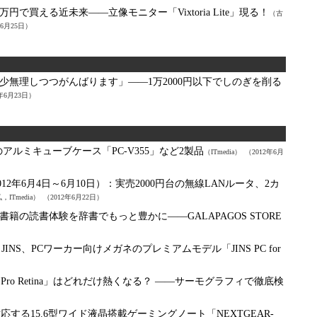
0万円で買える近未来――立像モニター「Vixtoria Lite」現る！
（古
年6月25日）
少無理しつつがんばります」――1万2000円以下でしのぎを削る
2年6月23日）
ー対応のアルミキューブケース「PC-V355」など2製品
（ITmedia）
（2012年6月
12年6月4日～6月10日）：
実売2000円台の無線LANルータ、2カ
ITmedia）
（2012年6月22日）
書籍の読書体験を辞書でもっと豊かに――GALAPAGOS STORE
：
JINS、PCワーカー向けメガネのプレミアムモデル「JINS PC for
）
ok Pro Retina」はどれだけ熱くなる？ ――サーモグラフィで徹底検
）
も対応する15.6型ワイド液晶搭載ゲーミングノート「NEXTGEAR-