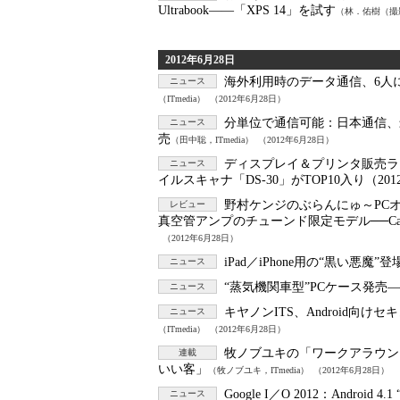
Ultrabook――「XPS 14」を試す
（林．佑樹（撮影
2012年6月28日
海外利用時のデータ通信、6人
ニュース
（ITmedia）
（2012年6月28日）
分単位で通信可能：
日本通信、最大
ニュース
売
（田中聡，ITmedia）
（2012年6月28日）
ディスプレイ＆プリンタ販売ランキ
ニュース
イルスキャナ「DS-30」がTOP10入り（20
野村ケンジのぶらんにゅ～PCオー
レビュー
真空管アンプのチューンド限定モデル──Carot One「
（2012年6月28日）
iPad／iPhone用の“黒い悪魔”登
ニュース
“蒸気機関車型”PCケース発売――L
ニュース
キヤノンITS、Android向けセキュリ
ニュース
（ITmedia）
（2012年6月28日）
牧ノブユキの「ワークアラウン
連載
いい客」
（牧ノブユキ，ITmedia）
（2012年6月28日）
Google I／O 2012：
Android 4
ニュース