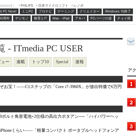
ponsord｜
日本マイクロソフト
レノボ
PHILIPS
ミニPC
プロナビ
ゲーミング
クリエイター
Windows 10終了
AI PC Now!
30周年
デジモノ
教育とIT
Mac・iPad
アキバ
PCパーツの道
チョイ得
 ITmedia PC USER
ビュー
連載
トップ10
Special
速報
アク
ぞお宝！――C1ステップの「Core i7-3960X」が放出特価で6万円
9ボルト角形電池×2仕様の高出力ポタアン──「ハイパワーヘッ
iPhoneくらい――「軽量コンパクト ポータブルヘッドフォンア