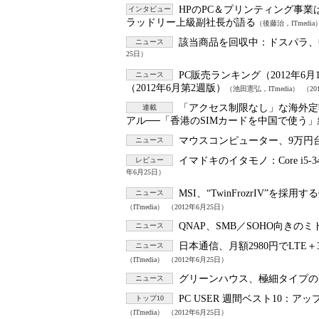
HPのPC＆プリンティング事業
インタビュー
ラッドリー上級副社長が語る
（後藤治，ITmedia
該当商品を回収中：
ドスパラ、
ニュース
25日）
PC販売ランキング（2012年6月
ニュース
（2012年6月第2週版）
（池田憲弘，ITmedia）
（20
「アクセス制限なし」な海外定
連載
アル──「香港のSIMカードを中国で使う」
マウスコンピューター、9万円台
ニュース
イマドキのイタモノ：
Core i5
レビュー
年6月25日）
MSI、“TwinFrozrIV”を採用する
ニュース
（ITmedia）
（2012年6月25日）
QNAP、SMB／SOHO向きの
ニュース
日本通信、月額2980円でLTE＋
ニュース
（ITmedia）
（2012年6月25日）
グリーンハウス、極細タイプの
ニュース
PC USER 週間ベスト10：
アップ
トップ10
（ITmedia）
（2012年6月25日）