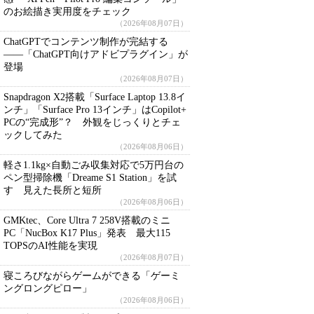
のお絵描き実用度をチェック
（2026年08月07日）
ChatGPTでコンテンツ制作が完結する
――「ChatGPT向けアドビプラグイン」が
登場
（2026年08月07日）
Snapdragon X2搭載「Surface Laptop 13.8イ
ンチ」「Surface Pro 13インチ」はCopilot+
PCの“完成形”？ 外観をじっくりとチェ
ックしてみた
（2026年08月06日）
軽さ1.1kg×自動ごみ収集対応で5万円台の
ペン型掃除機「Dreame S1 Station」を試
す 見えた長所と短所
（2026年08月06日）
GMKtec、Core Ultra 7 258V搭載のミニ
PC「NucBox K17 Plus」発表 最大115
TOPSのAI性能を実現
（2026年08月07日）
寝ころびながらゲームができる「ゲーミ
ングロングピロー」
（2026年08月06日）