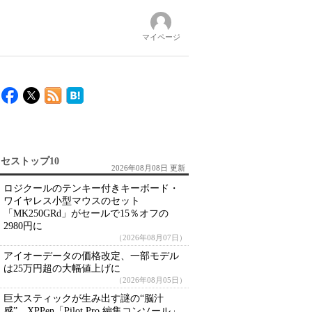
マイページ
セストップ10
2026年08月08日 更新
ロジクールのテンキー付きキーボード・
ワイヤレス小型マウスのセット
「MK250GRd」がセールで15％オフの
2980円に
（2026年08月07日）
アイオーデータの価格改定、一部モデル
は25万円超の大幅値上げに
（2026年08月05日）
巨大スティックが生み出す謎の“脳汁
感” XPPen「Pilot Pro 編集コンソール」