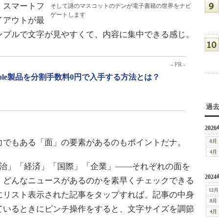
、スマートフ
そして謎のマスコットのデンが電子書籍の世界をナビ
ゲートします
イアウトが最
ンプルで文字が見やすくて、内容に集中できる感じ。
- PR -
pple製品を分割手数料0円で入手する方法とは？
過
2026
でもある「面」の要素があるのもポイントだナ。
8月
4月
治」「経済」「国際」「企業」――それぞれの面を
2024
、どんなニュースがあるのかを素早くチェックできる
12月
にリスト表示された記事をタップすれば、記事の中身
8月
ているときにピンチ操作をすると、文字サイズを調節
4月