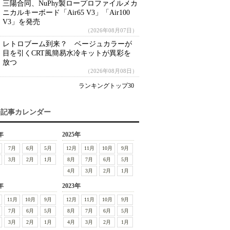
三陽合同、NuPhy製ロープロファイルメカ
ニカルキーボード「Air65 V3」「Air100
V3」を発売
（2026年08月07日）
レトロブーム到来？ ベージュカラーが
目を引くCRT風簡易水冷キットが異彩を
放つ
（2026年08月08日）
ランキングトップ30
去記事カレンダー
年
2025年
7月
6月
5月
12月
11月
10月
9月
3月
2月
1月
8月
7月
6月
5月
4月
3月
2月
1月
年
2023年
11月
10月
9月
12月
11月
10月
9月
7月
6月
5月
8月
7月
6月
5月
3月
2月
1月
4月
3月
2月
1月