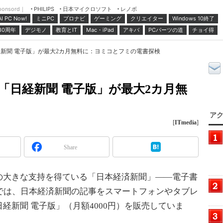
ponsord｜
日本マイクロソフト
レノボ
PHILIPS
ミニPC
プロナビ
ゲーミング
クリエイター
Windows 10終了
AI PC Now!
30周年
デジモノ
教育とIT
Mac・iPad
アキバ
PCパーツの道
チョイ得
で「日経新聞 電子版」が最大2カ月無料に：ヨミコとフミの電書探検
REで「日経新聞 電子版」が最大2カ月無
アク
[
ITmedia
]
Share
大きな支持を得ている「日本経済新聞」――電子書
RE」では、日本経済新聞の記事をスマートフォンやタブレ
経新聞 電子版」（月額4000円）を販売していま