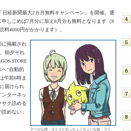
「日経新聞最大2カ月無料キャンペーン」を開催。通
申しこめば7月分に加え8月分も無料となります（8
読料4000円がかかります）。
面に掲載され
を、朝夕それ
S STORE
へ“自動的
は午前6時ま
に届けられ
インターネッ
クサク読める
が読めない」
クールな姉・ヨミコとおっちょこちょいな妹・フミ、