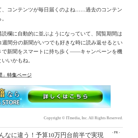
、コンテンツが毎日届くのよね……過去のコンテン
ら。
読欄に自動的に並ぶようになっていて、閲覧期間は
1週間分の新聞がいつでも好きな時に読み返せるとい
さで新聞をスマートに持ち歩く――キャンペーンを機
といいかもね。
経新聞」特集ページ
Copyright © ITmedia, Inc. All Rights Reserved.
- PR -
こんなに違う！予算10万円台前半で実現