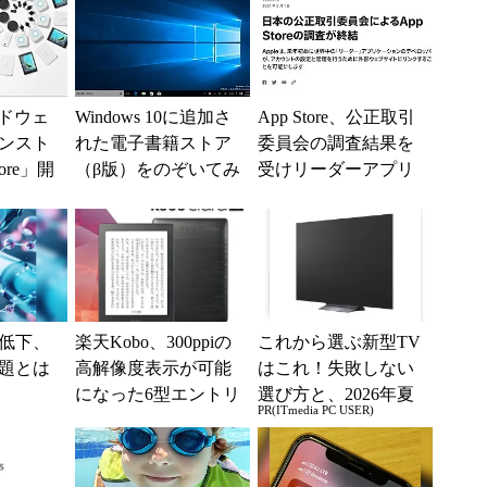
ードウェ
Windows 10に追加さ
App Store、公正取引
ンスト
れた電子書籍ストア
委員会の調査結果を
tore」開
（β版）をのぞいてみ
受けリーダーアプリ
た
から外部リンクが可
能に
低下、
楽天Kobo、300ppiの
これから選ぶ新型TV
題とは
高解像度表示が可能
はこれ！失敗しない
になった6型エントリ
選び方と、2026年夏
PR(ITmedia PC USER)
ー電子書籍リーダー
の一押しモデル
「Kobo Cl...