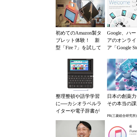
初めてのAmazon製タ
Google、ハ
ブレット体験！ 新
アのオンライ
型「Fire 7」を試して
ア「Google S
感じたこと
店
整理整頓や語学学習
日本の創薬力
に──カシオラベルラ
その本当の課
イターや電子辞書が
PR(三菱総合研究所)
お得