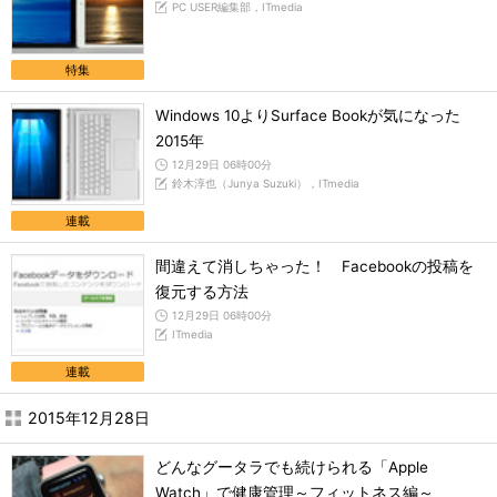
PC USER編集部，ITmedia
特集
Windows 10よりSurface Bookが気になった
2015年
12月29日 06時00分
鈴木淳也（Junya Suzuki），ITmedia
連載
間違えて消しちゃった！ Facebookの投稿を
復元する方法
12月29日 06時00分
ITmedia
連載
2015年12月28日
どんなグータラでも続けられる「Apple
Watch」で健康管理～フィットネス編～