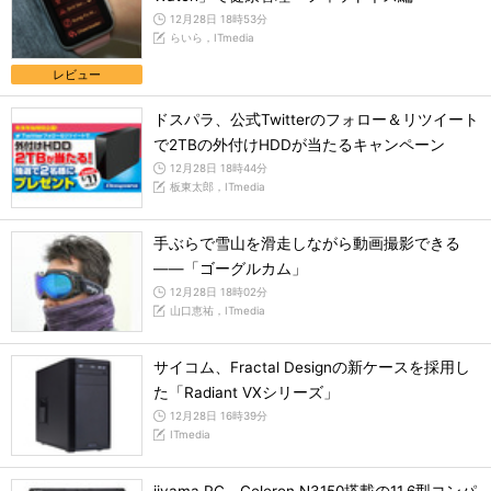
12月28日 18時53分
らいら，ITmedia
レビュー
ドスパラ、公式Twitterのフォロー＆リツイート
で2TBの外付けHDDが当たるキャンペーン
12月28日 18時44分
板東太郎，ITmedia
手ぶらで雪山を滑走しながら動画撮影できる
――「ゴーグルカム」
12月28日 18時02分
山口恵祐，ITmedia
サイコム、Fractal Designの新ケースを採用し
た「Radiant VXシリーズ」
12月28日 16時39分
ITmedia