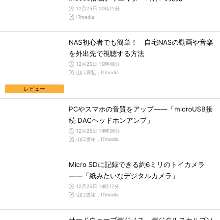
12月25日 20時12分
ITmedia
NAS初心者でも簡単！ 自宅NASの動画や音楽
を外出先で視聴する方法
12月25日 15時46分
山口真弘，ITmedia
レビュー
PCやスマホの音質をアップ――「microUSB接
続 DACヘッドホンアンプ」
12月25日 14時36分
山口恵祐，ITmedia
Micro SDに記録できる約6ミリのトイカメラ
――「紙みたいなデジタルカメラ」
12月25日 14時17分
山口恵祐，ITmedia