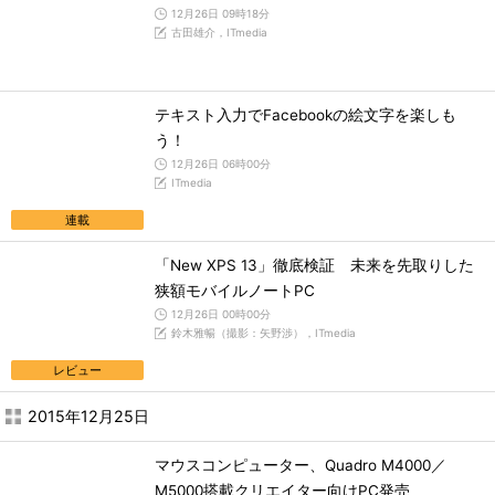
12月26日 09時18分
古田雄介，ITmedia
テキスト入力でFacebookの絵文字を楽しも
う！
12月26日 06時00分
ITmedia
連載
「New XPS 13」徹底検証 未来を先取りした
狭額モバイルノートPC
12月26日 00時00分
鈴木雅暢（撮影：矢野渉），ITmedia
レビュー
2015年12月25日
マウスコンピューター、Quadro M4000／
M5000搭載クリエイター向けPC発売