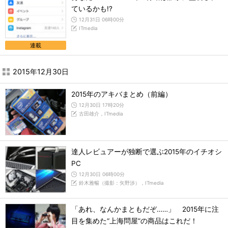
ているかも!?
12月31日 06時00分
ITmedia
連載
2015年12月30日
2015年のアキバまとめ（前編）
12月30日 17時20分
古田雄介，ITmedia
達人レビュアーが独断で選ぶ2015年のイチオシ
PC
12月30日 06時00分
鈴木雅暢（撮影：矢野渉），ITmedia
「あれ、なんかまともだぞ……」 2015年に注
目を集めた“上海問屋”の商品はこれだ！