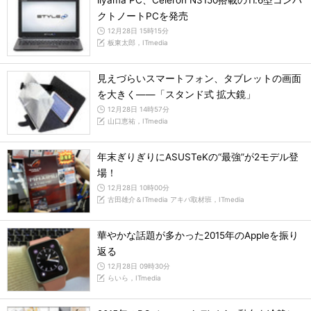
iiyama PC、Celeron N3150搭載の11.6型コンパ
クトノートPCを発売
12月28日 15時15分
板東太郎，ITmedia
見えづらいスマートフォン、タブレットの画面
を大きく――「スタンド式 拡大鏡」
12月28日 14時57分
山口恵祐，ITmedia
年末ぎりぎりにASUSTeKの“最強”が2モデル登
場！
12月28日 10時00分
古田雄介＆ITmedia アキバ取材班，ITmedia
華やかな話題が多かった2015年のAppleを振り
返る
12月28日 09時30分
らいら，ITmedia