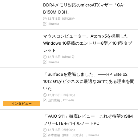
DDR4メモリ対応のmicroATXマザー「GA-
B150M-D3H」
12月18日 10時26分
ITmedia
マウスコンピューター、Atom x5を採用した
Windows 10搭載のエントリー8型／10.1型タブ
レット
12月18日 10時01分
ITmedia
「Surfaceを意識しました」――HP Elite x2
1012 G1がビジネスに最適な2in1である理由を聞
いた
12月18日 07時30分
山口恵祐，ITmedia
インタビュー
「VAIO S11」徹底レビュー これぞ待望のSIM
フリーLTEモバイルノートPC
12月18日 06時00分
鈴木雅暢（撮影：矢野渉），ITmedia