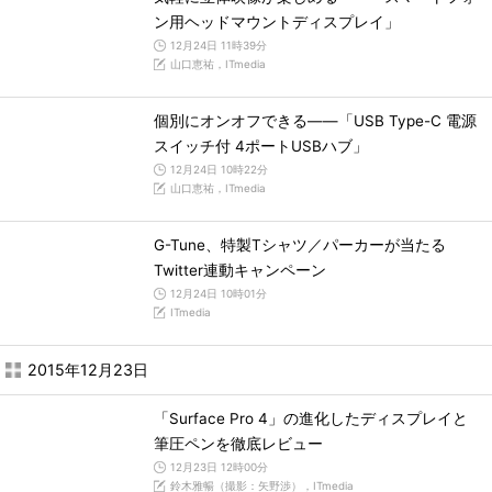
ン用ヘッドマウントディスプレイ」
12月24日 11時39分
山口恵祐，ITmedia
個別にオンオフできる――「USB Type-C 電源
スイッチ付 4ポートUSBハブ」
12月24日 10時22分
山口恵祐，ITmedia
G-Tune、特製Tシャツ／パーカーが当たる
Twitter連動キャンペーン
12月24日 10時01分
ITmedia
2015年12月23日
「Surface Pro 4」の進化したディスプレイと
筆圧ペンを徹底レビュー
12月23日 12時00分
鈴木雅暢（撮影：矢野渉），ITmedia