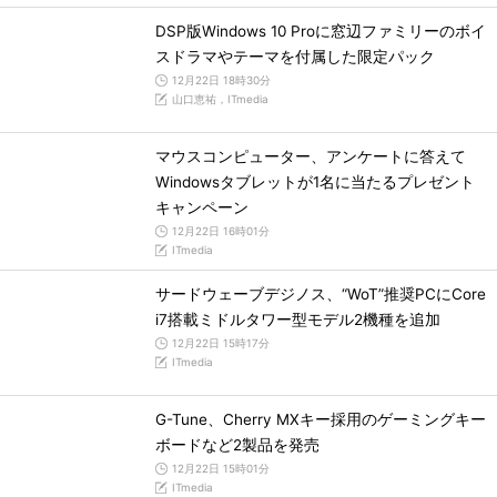
DSP版Windows 10 Proに窓辺ファミリーのボイ
スドラマやテーマを付属した限定パック
12月22日 18時30分
山口恵祐，ITmedia
マウスコンピューター、アンケートに答えて
Windowsタブレットが1名に当たるプレゼント
キャンペーン
12月22日 16時01分
ITmedia
サードウェーブデジノス、“WoT”推奨PCにCore
i7搭載ミドルタワー型モデル2機種を追加
12月22日 15時17分
ITmedia
G-Tune、Cherry MXキー採用のゲーミングキー
ボードなど2製品を発売
12月22日 15時01分
ITmedia