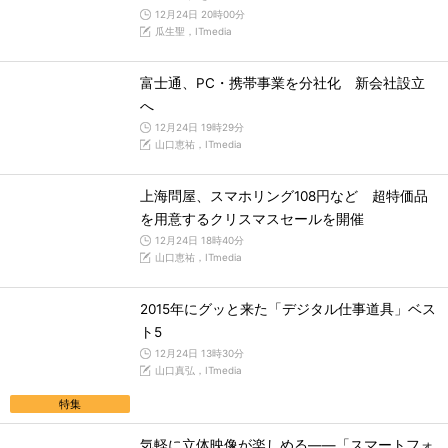
12月24日 20時00分
瓜生聖，ITmedia
富士通、PC・携帯事業を分社化 新会社設立
へ
12月24日 19時29分
山口恵祐，ITmedia
上海問屋、スマホリング108円など 超特価品
を用意するクリスマスセールを開催
12月24日 18時40分
山口恵祐，ITmedia
2015年にグッと来た「デジタル仕事道具」ベス
ト5
12月24日 13時30分
山口真弘，ITmedia
特集
気軽に立体映像が楽しめる――「スマートフォ