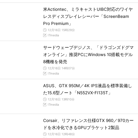
米Actiontec、ミラキャストUIBC対応のワイヤ
レスディスプレイレシーバー「ScreenBeam
Pro Premium」
12月16日 15時29分
ITmedia
サードウェーブデジノス、「ドラゴンズドグマ
オンライン」推奨PCにWindows 10搭載モデル
8機種を発売
12月16日 14時07分
ITmedia
ASUS、GTX 950M／4K IPS液晶を標準装備し
た15.6型ノート「N552VX-FI135T」
12月16日 13時10分
ITmedia
Corsair、リファレンス仕様GTX 960／970カー
ドを水冷化できるGPUブラケット2製品
12月16日 12時48分