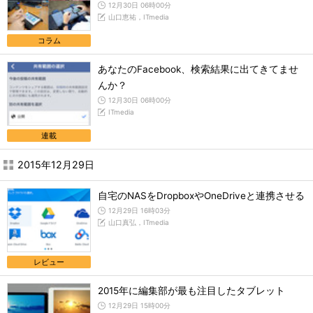
12月30日 06時00分
山口恵祐，ITmedia
コラム
あなたのFacebook、検索結果に出てきてませ
んか？
12月30日 06時00分
ITmedia
連載
2015年12月29日
自宅のNASをDropboxやOneDriveと連携させる
12月29日 16時03分
山口真弘，ITmedia
レビュー
2015年に編集部が最も注目したタブレット
12月29日 15時00分