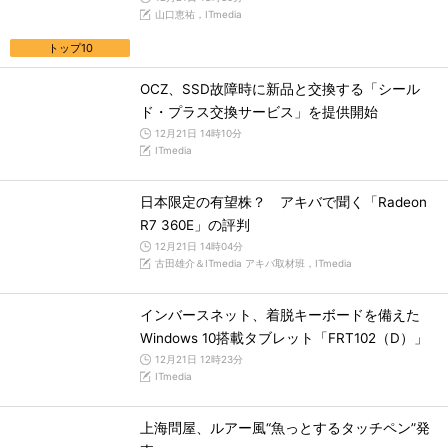
山口恵祐，ITmedia
トップ10
OCZ、SSD故障時に新品と交換する「シール
ド・プラス交換サービス」を提供開始
12月21日 14時10分
ITmedia
日本限定の有望株？ アキバで聞く「Radeon
R7 360E」の評判
12月21日 14時04分
古田雄介＆ITmedia アキバ取材班，ITmedia
インバースネット、着脱キーボードを備えた
Windows 10搭載タブレット「FRT102（D）」
12月21日 12時23分
ITmedia
上海問屋、ルアー風“魚っとするタッチペン”発