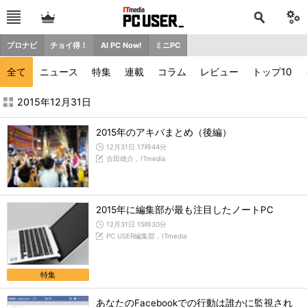
プロナビ
チョイ得！
AI PC Now!
ミニPC
全て
ニュース
特集
連載
コラム
レビュー
トップ10
2015年12月の記事一覧 - ITmedia PC USER
2015年12月31日
2015年のアキバまとめ（後編）
12月31日 17時44分
古田雄介，ITmedia
2015年に編集部が最も注目したノートPC
12月31日 15時30分
PC USER編集部，ITmedia
特集
あなたのFacebookでの行動は誰かに監視され