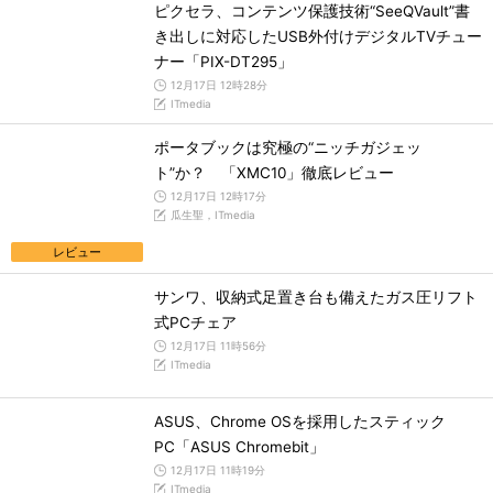
ピクセラ、コンテンツ保護技術“SeeQVault”書
き出しに対応したUSB外付けデジタルTVチュー
ナー「PIX-DT295」
12月17日 12時28分
ITmedia
ポータブックは究極の“ニッチガジェッ
ト”か？ 「XMC10」徹底レビュー
12月17日 12時17分
瓜生聖，ITmedia
レビュー
サンワ、収納式足置き台も備えたガス圧リフト
式PCチェア
12月17日 11時56分
ITmedia
ASUS、Chrome OSを採用したスティック
PC「ASUS Chromebit」
12月17日 11時19分
ITmedia