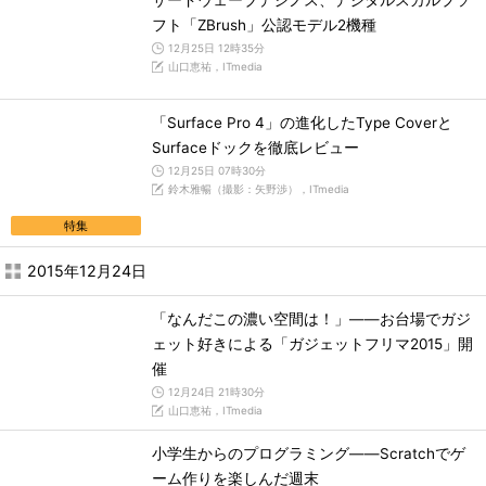
サードウェーブデジノス、デジタルスカルプソ
フト「ZBrush」公認モデル2機種
12月25日 12時35分
山口恵祐，ITmedia
「Surface Pro 4」の進化したType Coverと
Surfaceドックを徹底レビュー
12月25日 07時30分
鈴木雅暢（撮影：矢野渉），ITmedia
特集
2015年12月24日
「なんだこの濃い空間は！」――お台場でガジ
ェット好きによる「ガジェットフリマ2015」開
催
12月24日 21時30分
山口恵祐，ITmedia
小学生からのプログラミング――Scratchでゲ
ーム作りを楽しんだ週末