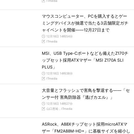
ITmedia
マウスコンピューター、PCを購入するとゲー
ミングデバイスが抽選で当たる3店舗限定ガチ
ャイベントを開催――12月27日まで
12月18日 14時54分
ITmedia
MSI、USB Type-Cポートなども備えたZ170チ
ップセット採用ATXマザー「MSI Z170A SLI
PLUS」
12月18日 14時38分
ITmedia
大音量とフラッシュで害鳥を撃退する――「セ
ンサー付 害鳥防除器『逃げカエル』」
12月18日 14時27分
山口恵祐，ITmedia
ASRock、A88Xチップセット採用microATXマ
ザー「FM2A88M-HD+」に基板サイズを縮小し