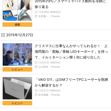
2015年のPC／スマートデバイス動向を冷静に
振り返る
12月28日 06時00分
本田雅一，ITmedia
連載
2015年12月27日
クリスマスに仕事なんかやってられるか！ 上
海問屋の「黒軸／青軸 LEDキーボード」を持っ
て、イルミネーション輝く街に繰り出した
12月27日 16時00分
山口恵祐，ITmedia
レビュー
「VAIO S11」はSIMフリーでPCユーザーを呪縛
から解放するか？
12月27日 06時00分
鈴木雅暢，ITmedia
レビュー