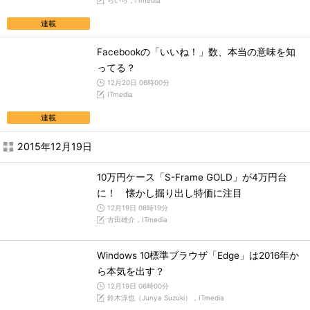
らいら，ITmedia
連載
Facebookの「いいね！」数、本当の意味を知
ってる？
12月20日 06時00分
ITmedia
連載
2015年12月19日
10万円ケース「S-Frame GOLD」が4万円台
に！ 懐かし掘り出し特価に注目
12月19日 08時19分
古田雄介，ITmedia
Windows 10標準ブラウザ「Edge」は2016年か
ら本気を出す？
12月19日 06時00分
鈴木淳也（Junya Suzuki），ITmedia