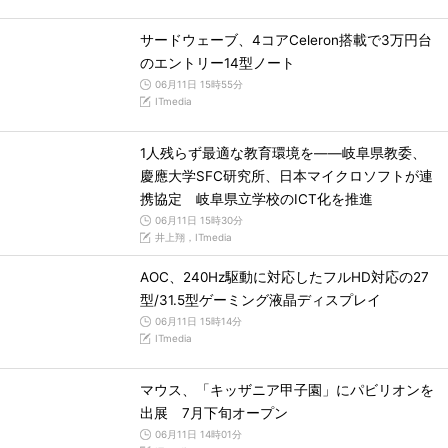
サードウェーブ、4コアCeleron搭載で3万円台
のエントリー14型ノート
06月11日 15時55分
ITmedia
1人残らず最適な教育環境を――岐阜県教委、
慶應大学SFC研究所、日本マイクロソフトが連
携協定 岐阜県立学校のICT化を推進
06月11日 15時30分
井上翔，ITmedia
AOC、240Hz駆動に対応したフルHD対応の27
型/31.5型ゲーミング液晶ディスプレイ
06月11日 15時14分
ITmedia
マウス、「キッザニア甲子園」にパビリオンを
出展 7月下旬オープン
06月11日 14時01分