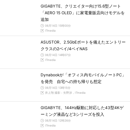
GIGABYTE、クリエイター向け15.6型ノート
「AERO 15 OLED」に家電量販店向けモデルを
追加
06月14日 15時00分
ITmedia
ASUSTOR、2.5GbEポートを備えたエントリー
クラスの2ベイ/4ベイNAS
06月14日 14時07分
ITmedia
Dynabookが「オフィス内モバイルノートPC」
を発売 自宅への持ち帰りも想定
06月14日 13時15分
井上翔 撮影：矢野渉，ITmedia
GIGABYTE、144Hz駆動に対応した43型4Kゲ
ーミング液晶など3シリーズを投入
06月14日 12時26分
ITmedia