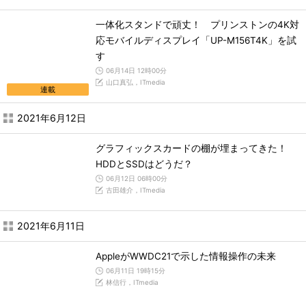
一体化スタンドで頑丈！ プリンストンの4K対
応モバイルディスプレイ「UP-M156T4K」を試
す
06月14日 12時00分
山口真弘，ITmedia
連載
2021年6月12日
グラフィックスカードの棚が埋まってきた！
HDDとSSDはどうだ？
06月12日 06時00分
古田雄介，ITmedia
2021年6月11日
AppleがWWDC21で示した情報操作の未来
06月11日 19時15分
林信行，ITmedia