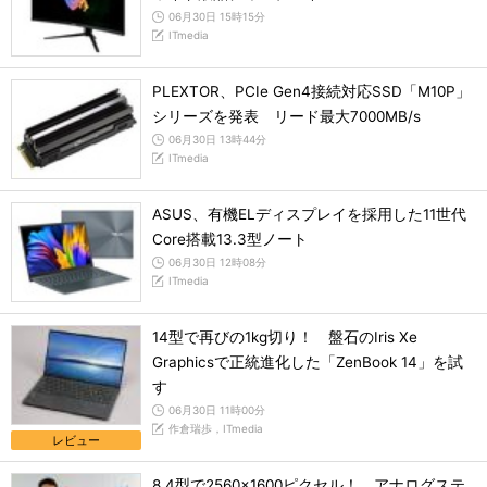
06月30日 15時15分
ITmedia
PLEXTOR、PCIe Gen4接続対応SSD「M10P」
シリーズを発表 リード最大7000MB/s
06月30日 13時44分
ITmedia
ASUS、有機ELディスプレイを採用した11世代
Core搭載13.3型ノート
06月30日 12時08分
ITmedia
14型で再びの1kg切り！ 盤石のIris Xe
Graphicsで正統進化した「ZenBook 14」を試
す
06月30日 11時00分
作倉瑞歩，ITmedia
レビュー
8.4型で2560×1600ピクセル！ アナログステ