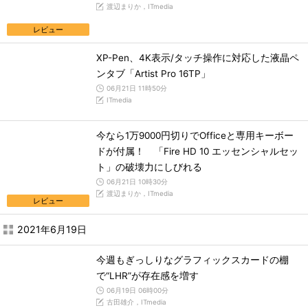
渡辺まりか，ITmedia
レビュー
XP-Pen、4K表示/タッチ操作に対応した液晶ペ
ンタブ「Artist Pro 16TP」
06月21日 11時50分
ITmedia
今なら1万9000円切りでOfficeと専用キーボー
ドが付属！ 「Fire HD 10 エッセンシャルセッ
ト」の破壊力にしびれる
06月21日 10時30分
渡辺まりか，ITmedia
レビュー
2021年6月19日
今週もぎっしりなグラフィックスカードの棚
で“LHR”が存在感を増す
06月19日 06時00分
古田雄介，ITmedia