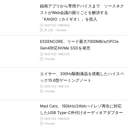
録画アプリから専用デバイスまで ソースネク
ストがWeb会議の困りごとを解決する
「KAIGIO（カイギオ）」を投入
06月15日 20時45分
井上翔，ITmedia
ESSENCORE、リード最大7000MB/sのPCIe
Gen4対応NVMe SSDを発売
06月15日 16時25分
ITmedia
エイサー、300Hz駆動液晶を搭載したハイスペ
ック15.6型ゲーミングノート
06月15日 15時12分
ITmedia
Mad Catz、192kHz/24bitハイレゾ再生に対応
したUSB Type-C外付けオーディオアダプター
06月15日 14時25分
ITmedia