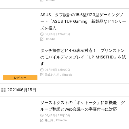
ASUS、タフ設計の15.6型/17.3型ゲーミングノ
ート「ASUS TUF Gaming」新製品など4シリー
ズを投入
06月16日 12時28分
ITmedia
タッチ操作と144Hz表示対応！ プリンストン
のモバイルディスプレイ「UP-M156THD」を試
す
06月16日 12時00分
雪城あさぎ，ITmedia
レビュー
2021年6月15日
ソースネクストの「ポケトーク」に新機能 グ
ループ翻訳とWeb会議への字幕付与に対応
06月15日 22時10分
井上翔，ITmedia