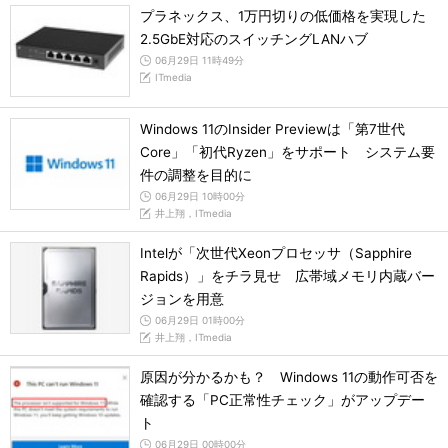
プラネックス、1万円切りの低価格を実現した
2.5GbE対応のスイッチングLANハブ
06月29日 11時49分
ITmedia
Windows 11のInsider Previewは「第7世代
Core」「初代Ryzen」をサポート システム要
件の調整を目的に
06月29日 10時00分
井上翔，ITmedia
Intelが「次世代Xeonプロセッサ（Sapphire
Rapids）」をチラ見せ 広帯域メモリ内蔵バー
ジョンを用意
06月29日 01時00分
井上翔，ITmedia
原因が分かるかも？ Windows 11の動作可否を
確認する「PC正常性チェック」がアップデー
ト
06月29日 00時00分