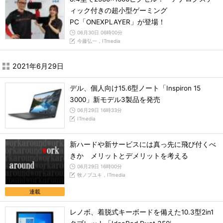
ィック付きの超小型ゲーミング
PC「ONEXPLAYER」が登場！
06月30日 06時00分
今藤弘一，ITmedia
2021年6月29日
デル、個人向け15.6型ノート「Inspiron 15
3000」新モデル3製品を発売
06月29日 16時33分
ITmedia
新ハードや新サービスには真っ先に飛び付くべ
きか メリットとデメリットを考える
06月29日 16時00分
牧ノブユキ，ITmedia
連載
レノボ、着脱式キーボードを備えた10.3型2in1