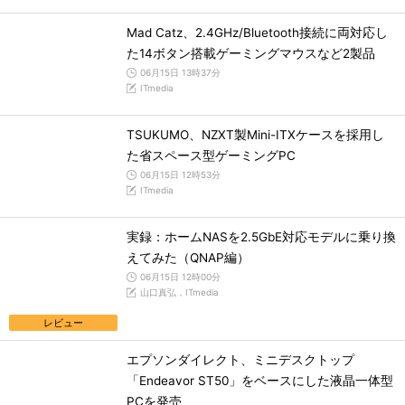
Mad Catz、2.4GHz/Bluetooth接続に両対応し
た14ボタン搭載ゲーミングマウスなど2製品
06月15日 13時37分
ITmedia
TSUKUMO、NZXT製Mini-ITXケースを採用し
た省スペース型ゲーミングPC
06月15日 12時53分
ITmedia
実録：ホームNASを2.5GbE対応モデルに乗り換
えてみた（QNAP編）
06月15日 12時00分
山口真弘，ITmedia
レビュー
エプソンダイレクト、ミニデスクトップ
「Endeavor ST50」をベースにした液晶一体型
PCを発売