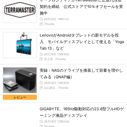
イーフロンティアがTerraMasterと正規代理店
契約を締結 公式ストアで10％オフセールを実
施中
06月28日 14時11分
ITmedia
LenovoがAndroidタブレットの新モデルを投
入 モバイルディスプレイとして使える「Yoga
Tab 13」など
06月28日 13時30分
井上翔，ITmedia
実録：NASのドライブを換装して容量を増やし
てみる（QNAP編）
06月28日 12時30分
山口真弘，ITmedia
レビュー
GIGABYTE、165Hz駆動対応の23.8型フルHDゲ
ーミング液晶ディスプレイ
06月28日 12時24分
ITmedia