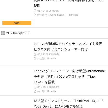
次期Windowsイベントの発表内容予測と1つの
疑問
06月24日 06時00分
鈴木淳也（Junya Suzuki），ITmedia
連載
2021年6月23日
Lenovoが15.6型モバイルディスプレイを発表
ビジネス向けとコンシューマー向け
06月23日 21時30分
井上翔，ITmedia
Lenovoがコンシューマー向け新型Chromebook
を発表 第11世代Coreプロセッサ（Tiger
Lake）を搭載
06月23日 20時00分
井上翔，ITmedia
13.3型メインストリーム「ThinkPad L13／L13
Yoga Gen 2」にAMDモデル登場