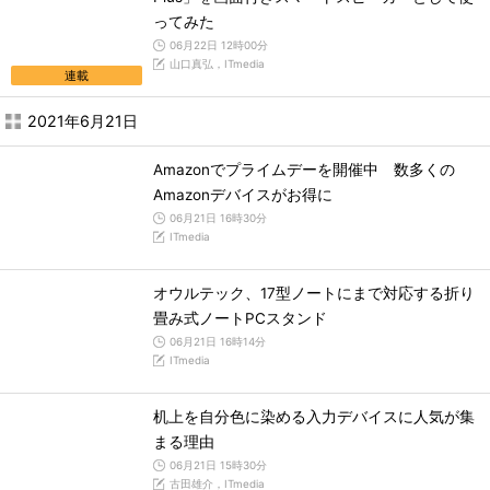
ってみた
06月22日 12時00分
山口真弘，ITmedia
連載
2021年6月21日
Amazonでプライムデーを開催中 数多くの
Amazonデバイスがお得に
06月21日 16時30分
ITmedia
オウルテック、17型ノートにまで対応する折り
畳み式ノートPCスタンド
06月21日 16時14分
ITmedia
机上を自分色に染める入力デバイスに人気が集
まる理由
06月21日 15時30分
古田雄介，ITmedia