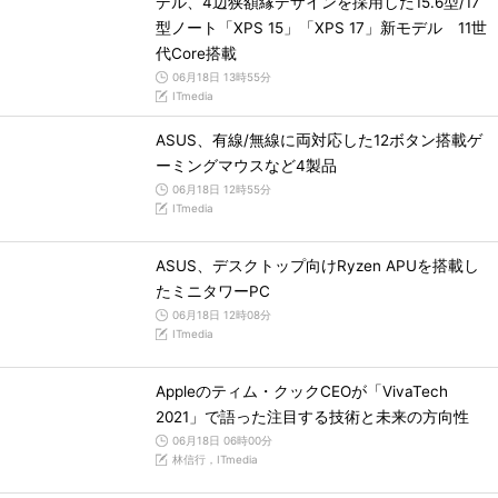
デル、4辺狭額縁デザインを採用した15.6型/17
型ノート「XPS 15」「XPS 17」新モデル 11世
代Core搭載
06月18日 13時55分
ITmedia
ASUS、有線/無線に両対応した12ボタン搭載ゲ
ーミングマウスなど4製品
06月18日 12時55分
ITmedia
ASUS、デスクトップ向けRyzen APUを搭載し
たミニタワーPC
06月18日 12時08分
ITmedia
Appleのティム・クックCEOが「VivaTech
2021」で語った注目する技術と未来の方向性
06月18日 06時00分
林信行，ITmedia