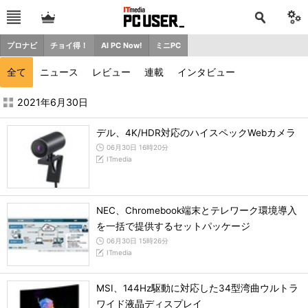
プロナビ
チョイ得！
AI PC Now!
ミニPC
全て
ニュース
レビュー
連載
インタビュー
2021年6月の記事一覧 - ITmedia PC USER
2021年6月30日
デル、4K/HDR対応のハイスペックWebカメラ
06月30日 16時20分
ITmedia
NEC、Chromebook端末とテレワーク環境導入
を一括で提供するセットパッケージ
06月30日 15時26分
ITmedia
MSI、144Hz駆動に対応した34型湾曲ウルトラ
ワイド液晶ディスプレイ