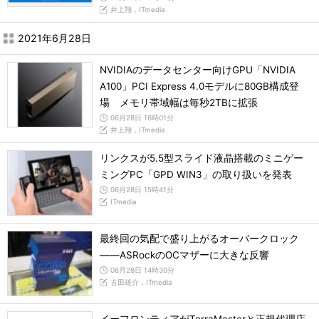
井上翔，ITmedia
2021年6月28日
NVIDIAのデータセンター向けGPU「NVIDIA
A100」PCI Express 4.0モデルに80GB構成登
場 メモリ帯域幅は毎秒2TBに拡張
06月28日 16時01分
井上翔，ITmedia
リンクスが5.5型スライド液晶搭載のミニゲー
ミングPC「GPD WIN3」の取り扱いを発表
06月28日 15時41分
ITmedia
最終回の気配で盛り上がるオーバークロック
――ASRockのOCマザーに大きな反響
06月28日 14時30分
古田雄介，ITmedia