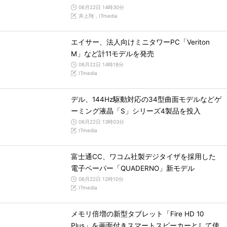
06月22日 14時30分
井上翔，ITmedia
エイサー、法人向けミニタワーPC「Veriton
M」など計11モデルを発売
06月22日 14時18分
ITmedia
デル、144Hz駆動対応の34型曲面モデルなどゲ
ーミング液晶「S」シリーズ4製品を投入
06月22日 13時03分
ITmedia
富士通CC、ワコム社製デジタイザを採用した
電子ペーパー「QUADERNO」新モデル
06月22日 12時10分
ITmedia
メモリ倍増の新型タブレット「Fire HD 10
Plus」を画面付きスマートスピーカーとして使