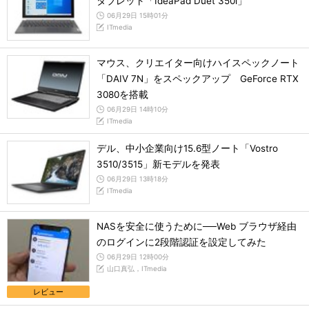
タブレット「IdeaPad Duet 350i」
06月29日 15時01分
ITmedia
マウス、クリエイター向けハイスペックノート
「DAIV 7N」をスペックアップ GeForce RTX
3080を搭載
06月29日 14時10分
ITmedia
デル、中小企業向け15.6型ノート「Vostro
3510/3515」新モデルを発表
06月29日 13時18分
ITmedia
NASを安全に使うために──Web ブラウザ経由
のログインに2段階認証を設定してみた
06月29日 12時00分
山口真弘，ITmedia
レビュー