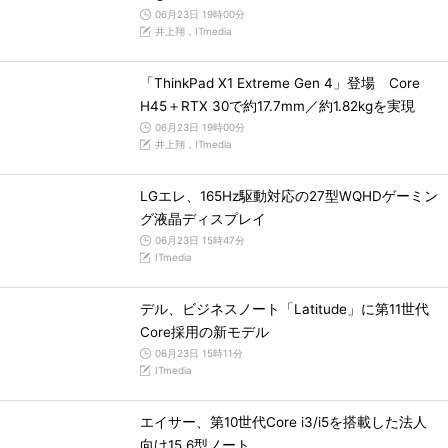
06月23日 19時00分
井上翔，ITmedia
「ThinkPad X1 Extreme Gen 4」登場 Core
H45＋RTX 30で約17.7mm／約1.82kgを実現
06月23日 19時00分
井上翔，ITmedia
LGエレ、165Hz駆動対応の27型WQHDゲーミン
グ液晶ディスプレイ
06月23日 15時47分
ITmedia
デル、ビジネスノート「Latitude」に第11世代
Core採用の新モデル
06月23日 15時11分
ITmedia
エイサー、第10世代Core i3/i5を搭載した法人
向け15.6型ノート