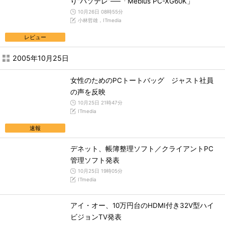
り“パソテレ”──「Mebius PC-XG60K」
10月26日 08時55分
小林哲雄，ITmedia
レビュー
2005年10月25日
女性のためのPCトートバッグ ジャスト社員
の声を反映
10月25日 21時47分
ITmedia
速報
デネット、帳簿整理ソフト／クライアントPC
管理ソフト発表
10月25日 19時05分
ITmedia
アイ・オー、10万円台のHDMI付き32V型ハイ
ビジョンTV発表