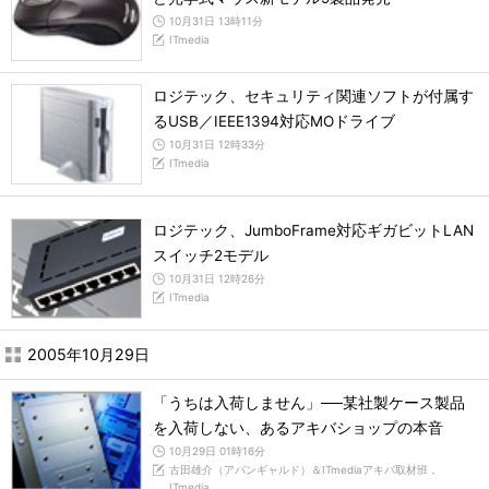
10月31日 13時11分
ITmedia
ロジテック、セキュリティ関連ソフトが付属す
るUSB／IEEE1394対応MOドライブ
10月31日 12時33分
ITmedia
ロジテック、JumboFrame対応ギガビットLAN
スイッチ2モデル
10月31日 12時26分
ITmedia
2005年10月29日
「うちは入荷しません」──某社製ケース製品
を入荷しない、あるアキバショップの本音
10月29日 01時16分
古田雄介（アバンギャルド）＆ITmediaアキバ取材班，
ITmedia