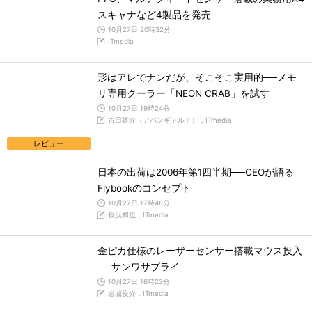
スキャナなど4製品を発売
10月27日 20時32分
ITmedia
形はアレでナンだが、そこそこ実用的──メモ
リ専用クーラー「NEON CRAB」を試す
10月27日 19時24分
古田雄介（アバンギャルド），ITmedia
レビュー
日本の出荷は2006年第1四半期──CEOが語る
Flybookのコンセプト
10月27日 17時48分
長浜和也，ITmedia
金ピカ仕様のレーザーセンサー搭載マウス投入
──サンワサプライ
10月27日 16時23分
岩城俊介，ITmedia