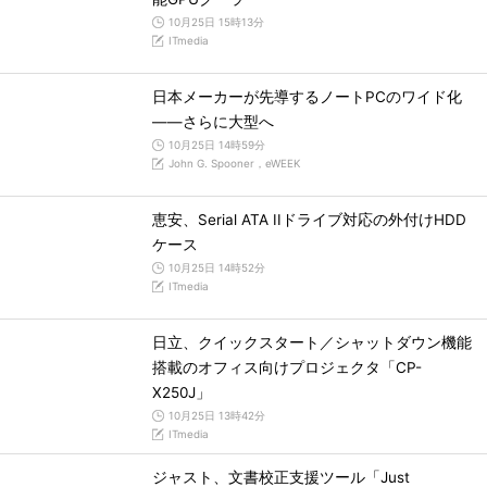
10月25日 15時13分
ITmedia
日本メーカーが先導するノートPCのワイド化
――さらに大型へ
10月25日 14時59分
John G. Spooner，eWEEK
恵安、Serial ATA IIドライブ対応の外付けHDD
ケース
10月25日 14時52分
ITmedia
日立、クイックスタート／シャットダウン機能
搭載のオフィス向けプロジェクタ「CP-
X250J」
10月25日 13時42分
ITmedia
ジャスト、文書校正支援ツール「Just