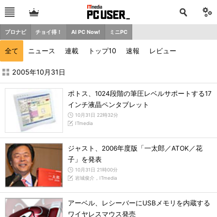
プロナビ
チョイ得！
AI PC Now!
ミニPC
全て
ニュース
連載
トップ10
速報
レビュー
2005年10月の記事一覧 - ITmedia PC USER
2005年10月31日
ポトス、1024段階の筆圧レベルサポートする17
インチ液晶ペンタブレット
10月31日 22時32分
ITmedia
ジャスト、2006年度版「一太郎／ATOK／花
子」を発表
10月31日 21時00分
岩城俊介，ITmedia
アーベル、レシーバーにUSBメモリを内蔵する
ワイヤレスマウス発売