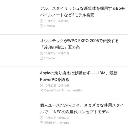
デル、スタイリッシュな新筐体を採用するB5モ
バイルノートなど2モデル発売
10月27日 14時06分
ITmedia
オウルテックがWPC EXPO 2005で伝授する
「冷却の秘伝」五カ条
10月27日 14時01分
ITmedia
Appleの乗り換えは影響せず――IBM、最新
PowerPCを語る
10月27日 12時10分
Daniel Drew Turner，eWEEK
個人ユースだからこそ、さまざまな使用スタイ
ルで──NECの次世代コンセプトモデル
10月27日 11時57分
岩城俊介，ITmedia