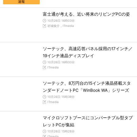
速報
富士通が考える、近い将来のリビングPCの姿
10月26日 16時03分
岩城俊介，ITmedia
ソーテック、高速応答パネル採用の17インチ／
19インチ液晶ディスプレイ
10月26日 16時00分
ITmedia
ソーテック、8万円台の15インチ液晶搭載スタ
ンダードノートPC「WinBook WA」シリーズ
10月26日 15時38分
ITmedia
マイクロソフトブースにコンバーチブル型タブ
レットPCが集結
10月26日 15時28分
ITmedia