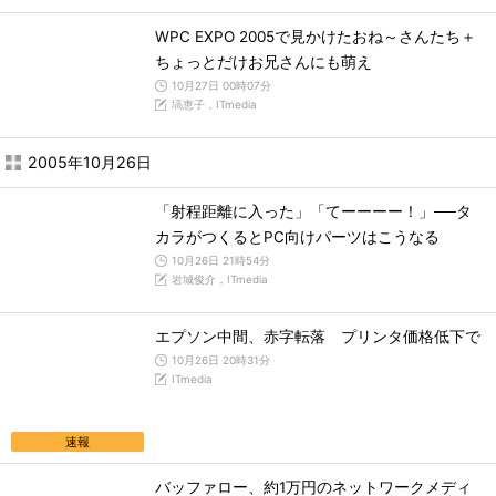
WPC EXPO 2005で見かけたおね～さんたち＋
ちょっとだけお兄さんにも萌え
10月27日 00時07分
塙恵子，ITmedia
2005年10月26日
「射程距離に入った」「てーーーー！」──タ
カラがつくるとPC向けパーツはこうなる
10月26日 21時54分
岩城俊介，ITmedia
エプソン中間、赤字転落 プリンタ価格低下で
10月26日 20時31分
ITmedia
速報
バッファロー、約1万円のネットワークメディ