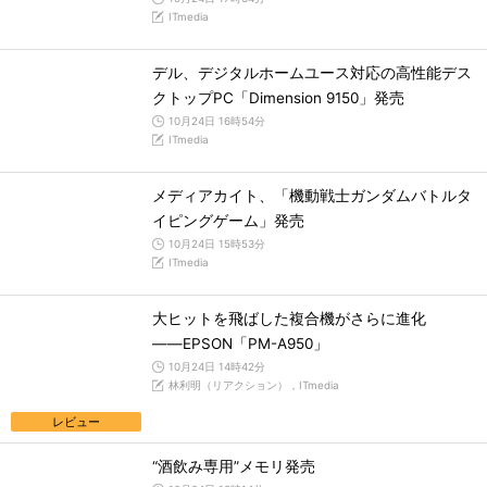
ITmedia
デル、デジタルホームユース対応の高性能デス
クトップPC「Dimension 9150」発売
10月24日 16時54分
ITmedia
メディアカイト、「機動戦士ガンダムバトルタ
イピングゲーム」発売
10月24日 15時53分
ITmedia
大ヒットを飛ばした複合機がさらに進化
――EPSON「PM-A950」
10月24日 14時42分
林利明（リアクション），ITmedia
レビュー
“酒飲み専用”メモリ発売