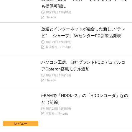
も提供可能に
10月21日 19時01分
ITmedia
放送とインターネットが融合した新しい“テレ
ビ”──シャープ、AVセンターPC新製品発表
10月21日 17時39分
長浜和也，ITmedia
パソコン工房、自社ブランドPCにデュアルコ
アOpteron搭載モデル追加
10月21日 15時18分
ITmedia
i-RAMで「HDDレス」の「HDDレコーダ」なの
だ（前編）
10月21日 15時01分
河野寿，ITmedia
レビュー