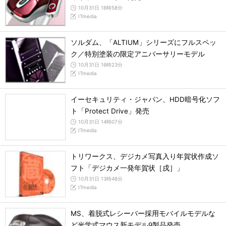
10月31日 16時58分
ITmedia
ソルダム、「ALTIUM」シリーズにフルスペッ
ク／特別塗装の限定アニバーサリーモデル
10月31日 16時23分
ITmedia
イーセキュリティ・ジャパン、HDD暗号化ソフ
ト「Protect Drive」発売
10月31日 14時07分
ITmedia
トリワークス、デジカメ写真入り年賀状作成ソ
フト「デジカメ一発年賀状［戌］」
10月31日 13時48分
ITmedia
MS、着脱式レシーバー採用モバイルモデルな
ど光学式マウス新モデル9製品発売