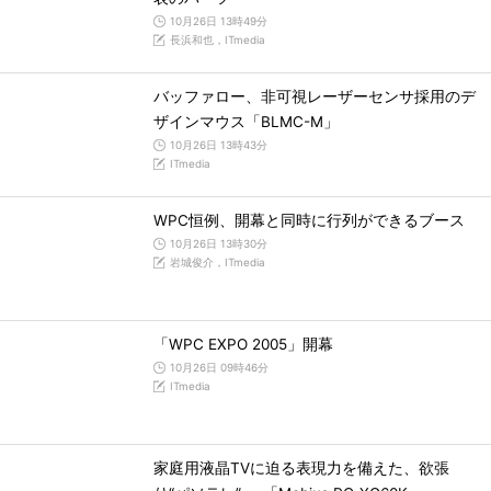
10月26日 13時49分
長浜和也，ITmedia
バッファロー、非可視レーザーセンサ採用のデ
ザインマウス「BLMC-M」
10月26日 13時43分
ITmedia
WPC恒例、開幕と同時に行列ができるブース
10月26日 13時30分
岩城俊介，ITmedia
「WPC EXPO 2005」開幕
10月26日 09時46分
ITmedia
家庭用液晶TVに迫る表現力を備えた、欲張