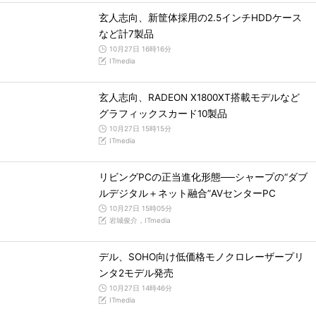
玄人志向、新筐体採用の2.5インチHDDケース
など計7製品
10月27日 16時16分
ITmedia
玄人志向、RADEON X1800XT搭載モデルなど
グラフィックスカード10製品
10月27日 15時15分
ITmedia
リビングPCの正当進化形態──シャープの“ダブ
ルデジタル＋ネット融合”AVセンターPC
10月27日 15時05分
岩城俊介，ITmedia
デル、SOHO向け低価格モノクロレーザープリ
ンタ2モデル発売
10月27日 14時46分
ITmedia