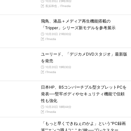
10月20日 23時26分
長浜和也，ITmedia
飛鳥、液晶＋メディア再生機能搭載の
「Tripper」シリーズ新モデルを参考展示
10月20日 21時00分
ITmedia
ユーリード、「デジカメDVDスタジオ」最新版
を発売
10月20日 19時30分
ITmedia
日本HP、B5コンバーチブル型タブレットPCを
発表──堅牢ボディやセキュリティ機能で信頼
性も強化
10月20日 18時44分
ITmedia
「もっと早くできねぇのかよ」という“PC録画
派”“エンコ職人”にこれ1枚──プレクスター