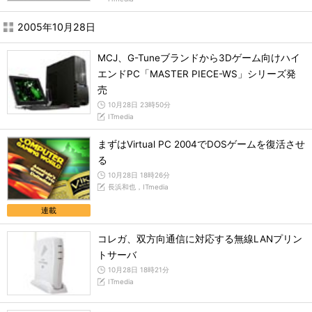
2005年10月28日
MCJ、G-Tuneブランドから3Dゲーム向けハイ
エンドPC「MASTER PIECE-WS」シリーズ発
売
10月28日 23時50分
ITmedia
まずはVirtual PC 2004でDOSゲームを復活させ
る
10月28日 18時26分
長浜和也，ITmedia
連載
コレガ、双方向通信に対応する無線LANプリン
トサーバ
10月28日 18時21分
ITmedia