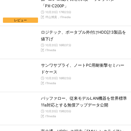
「PX-C200P」
10月20日 17時23分
坪山博貴，ITmedia
レビュー
ロジテック、ポータブル外付けHDD計3製品を
値下げ
10月20日 16時37分
ITmedia
サンワサプライ、ノートPC用耐衝撃セミハー
ドケース
10月20日 16時23分
ITmedia
バッファロー、従来モデルLAN機器を世界標準
11a対応とする無償アップデータ公開
10月20日 15時20分
ITmedia