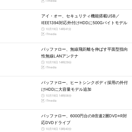
ITmedia
アイ・オー、セキュリティ機能搭載USB／
IEEE1394対応外付けHDDに500Gバイトモデル
10月19日 14時41分
ITmedia
バッファロー、無線飛距離を伸ばす平面型指向
性無線LANアンテナ
10月19日 14時29分
ITmedia
バッファロー、ヒートシンクボディ採用の外付
けHDDに大容量モデル追加
10月19日 14時06分
ITmedia
バッファロー、6000円台の8倍速2層DVD±R対
応DVDドライブ
10月19日 13時40分