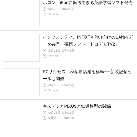
ホロン、iPodに転送できる英語学習ソフト発売
10月28日 18時05分
ITmedia
インフォシティ、INFO.TV Plus向けのLAN内デ
ータ共有・視聴ソフト「ドコデモTV2」
10月28日 17時40分
ITmedia
PCサクセス、秋葉原店舗を移転──新装記念セ
ールも開催
10月28日 17時29分
ITmedia
キスデジとPIXUSと鉄道模型の関係
10月28日 17時25分
今藤弘一，ITmedia