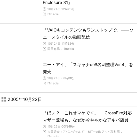
Enclosure S1」
10月24日 12時26分
ITmedia
「VAIOもコンテンツもワンストップで」――ソ
ニースタイルの動画配信
10月24日 11時32分
岡田有花，ITmedia
エー・アイ、「スキャナde!!名刺整理Ver.4」を
発売
10月24日 00時00分
ITmedia
2005年10月22日
「ほぇ？ これオマケです」──CrossFire対応
マザー登場も、なぜか冷ややかなアキバ店員
10月22日 00時49分
古田雄介（アバンギャルド）＆ITmediaアキバ取材班，
ITmedia