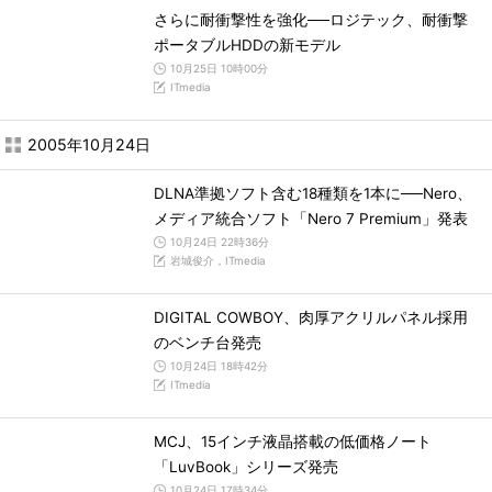
さらに耐衝撃性を強化──ロジテック、耐衝撃
ポータブルHDDの新モデル
10月25日 10時00分
ITmedia
2005年10月24日
DLNA準拠ソフト含む18種類を1本に──Nero、
メディア統合ソフト「Nero 7 Premium」発表
10月24日 22時36分
岩城俊介，ITmedia
DIGITAL COWBOY、肉厚アクリルパネル採用
のベンチ台発売
10月24日 18時42分
ITmedia
MCJ、15インチ液晶搭載の低価格ノート
「LuvBook」シリーズ発売
10月24日 17時34分