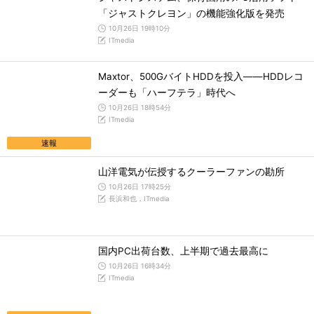
「ジャストクレヨン」の機能強化版を発売
10月26日 19時10分
ITmedia
Maxtor、500GバイトHDDを投入――HDDレコ
ーダーも「ハーフテラ」時代へ
10月26日 18時54分
ITmedia
速報
山洋電気が伝授するクーラーファンの勘所
10月26日 17時25分
長浜和也，ITmedia
国内PC出荷台数、上半期で過去最高に
10月26日 16時34分
ITmedia