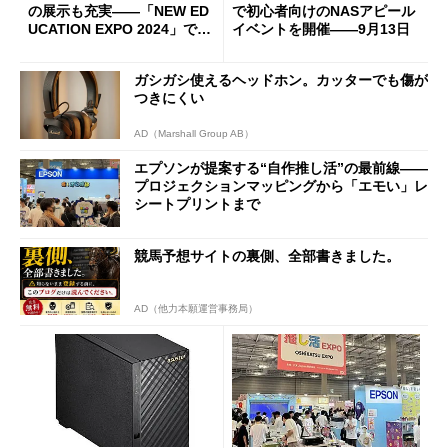
の展示も充実――「NEW ED
で初心者向けのNASアピール
UCATION EXPO 2024」で見
イベントを開催――9月13日
た教育の未来
ガシガシ使えるヘッドホン。カッターでも傷が
つきにくい
AD（Marshall Group AB）
エプソンが提案する“自作推し活”の最前線――
プロジェクションマッピングから「エモい」レ
シートプリントまで
競馬予想サイトの裏側、全部書きました。
AD（他力本願運営事務局）