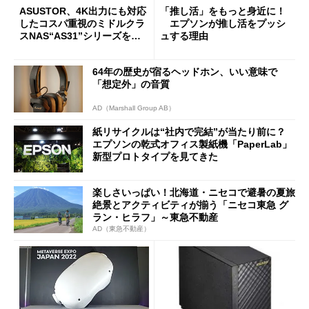
ASUSTOR、4K出力にも対応
「推し活」をもっと身近に！
したコスパ重視のミドルクラ
エプソンが推し活をプッシ
スNAS“AS31”シリーズを発
ュする理由
売
64年の歴史が宿るヘッドホン、いい意味で
「想定外」の音質
AD（Marshall Group AB）
紙リサイクルは“社内で完結”が当たり前に？
エプソンの乾式オフィス製紙機「PaperLab」
新型プロトタイプを見てきた
楽しさいっぱい！北海道・ニセコで避暑の夏旅
絶景とアクティビティが揃う「ニセコ東急 グ
ラン・ヒラフ」～東急不動産
AD（東急不動産）