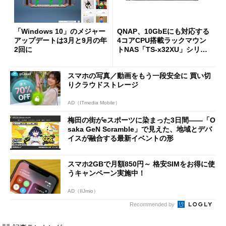
「Windows 10」のメジャー
QNAP、10GbEにも対応する
アップデートは3月と9月の年
4コアCPU搭載ラックマウン
2回に
トNAS「TS-x32XU」シリー
ズを発表
スマホの写真／動画をもう一段安全に 買い切
りクラウドストレージ
AD（ITmedia Mobile）
梅田の街がeスポーツに染まった3日間――「O
saka GeN Scramble」で見えた、地域とデバ
イスが融合する最新イベントの形
スマホ2GBで月額850円～ 格安SIMをお得に使
うキャンペーン実施中！
AD（IIJmio）
Recommended by