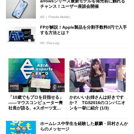
arrowsシリーズ最新モデルを発売前に触れる
チャンス！ユーザー座談会開催
AD（ ITmedia Mobile）
FPが解説！Apple製品を分割手数料0円で入手
する方法とは？
AD（Fav-Log）
「10歳でもプロを目指せる」
かわいいお姉さんは好きです
――マウスコンピューター軣
か？ TGS2016のコンパニオ
社長が語る、eスポーツ支援
ンを一挙に紹介 (1/3)
の理由とゲーミングPCの未来
ホームレス中学生を経験した麒麟・田村さんか
らのメッセージ