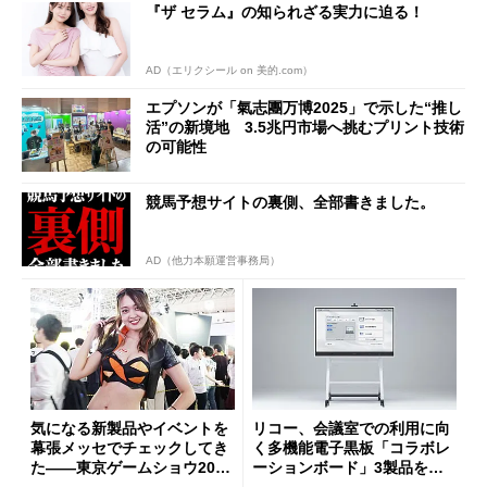
『ザ セラム』の知られざる実力に迫る！
AD（エリクシール on 美的.com）
エプソンが「氣志團万博2025」で示した“推し
活”の新境地 3.5兆円市場へ挑むプリント技術
の可能性
競馬予想サイトの裏側、全部書きました。
AD（他力本願運営事務局）
気になる新製品やイベントを
リコー、会議室での利用に向
幕張メッセでチェックしてき
く多機能電子黒板「コラボレ
た――東京ゲームショウ2019
ーションボード」3製品を発