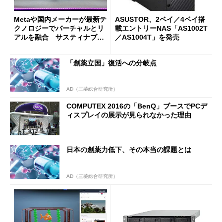
Metaや国内メーカーが最新テ
ASUSTOR、2ベイ／4ベイ搭
クノロジーでバーチャルとリ
載エントリーNAS「AS1002T
アルを融合 サスティナブル
／AS1004T」を発売
な取り組みも──「CEATEC 2
022」開幕
「創薬立国」復活への分岐点
AD（三菱総合研究所）
COMPUTEX 2016の「BenQ」ブースでPCデ
ィスプレイの展示が見られなかった理由
日本の創薬力低下、その本当の課題とは
AD（三菱総合研究所）