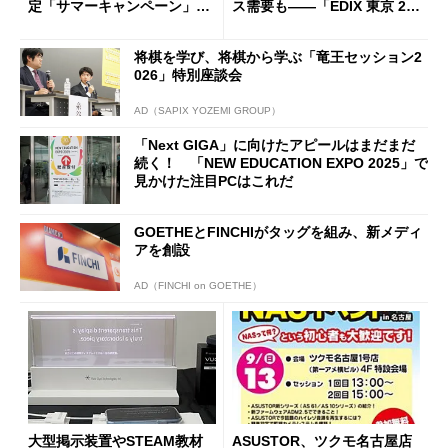
定「サマーキャンペーン」
ス需要も――「EDIX 東京 20
6月14日～7月4日
21」の注目展示をチェック！
（前編）
将棋を学び、将棋から学ぶ「竜王セッション2
026」特別座談会
AD（SAPIX YOZEMI GROUP）
「Next GIGA」に向けたアピールはまだまだ
続く！ 「NEW EDUCATION EXPO 2025」で
見かけた注目PCはこれだ
GOETHEとFINCHIがタッグを組み、新メディ
アを創設
AD（FINCHI on GOETHE）
大型掲示装置やSTEAM教材
ASUSTOR、ツクモ名古屋店