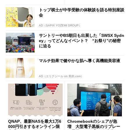
まとめ
売
トップ棋士が中学受験の体験談を語る特別座談
会
AD（SAPIX YOZEMI GROUP）
サントリーやBS朝日も出展した「SWSX Sydn
ey」ってどんなイベント？ “お祭り”の秘密
に迫る
マルチ効果で健やかな肌へ導く高機能美容液
AD（エリクシール on 美的.com）
QNAP、最新NASを最大1万6
Chromebookのシェアが急
000円引きするオンライン限
増 大型電子黒板のリプレー