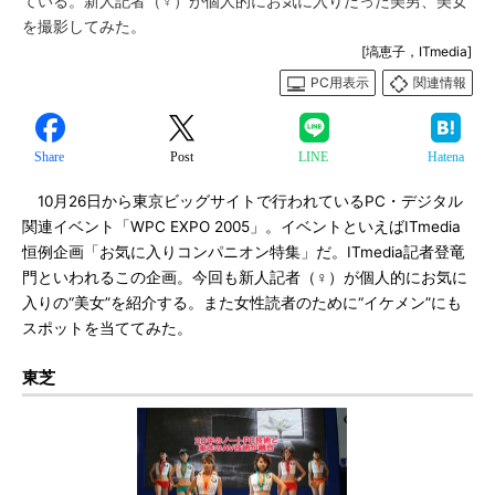
ている。新人記者（♀）が個人的にお気に入りだった美男、美女
を撮影してみた。
[塙恵子，ITmedia]
PC用表示
関連情報
Share
Post
LINE
Hatena
10月26日から東京ビッグサイトで行われているPC・デジタル
関連イベント「WPC EXPO 2005」。イベントといえばITmedia
恒例企画「お気に入りコンパニオン特集」だ。ITmedia記者登竜
門といわれるこの企画。今回も新人記者（♀）が個人的にお気に
入りの“美女”を紹介する。また女性読者のために“イケメン”にも
スポットを当ててみた。
東芝