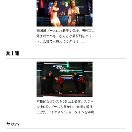
南国風ブースに水着美女登場。男性軍に
阻まれつつも、なんとか最前列をゲッ
ト。女性でも胸元にくぎ付け……
富士通
本格的なダンスを5分以上披露。ステー
ジ上にDJブースも置かれ、会場を盛り
上げた。“イケメン”ショータイムを満喫
ヤマハ