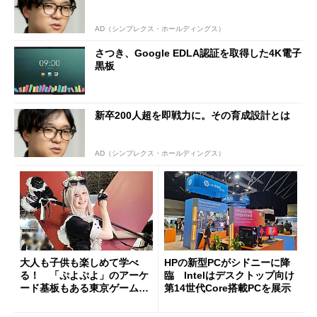
AD（シンプレクス・ホールディングス）
さつき、Google EDLA認証を取得した4K電子
黒板
新卒200人超を即戦力に。その育成設計とは
AD（シンプレクス・ホールディングス）
大人も子供も楽しめて学べ
HPの新型PCがシドニーに降
る！ 「ぷよぷよ」のアーケ
臨 Intelはデスクトップ向け
ード基板もある東京ゲームシ
第14世代Core搭載PCを展示
ョウ2023リポート