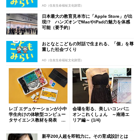
AD（住友生命福祉文化財団）
日本最大の教育見本市に「Apple Store」が出
現!? ハンズオンでMacやiPadの魅力を体感
可能（要予約）
おとなとこどもの対話で生まれる、「個」を尊
重した社会づくり
AD（住友生命福祉文化財団）
レゴ エデュケーションが小中
会場を彩る、美しいコンパニ
学生向けの体験型コンピュー
オンこれくしょん ～南港エ
タサイエンス教材を発表 20
リア編～ (1/4)
26年4月発売予定
新卒200人超を即戦力に。その育成設計とは