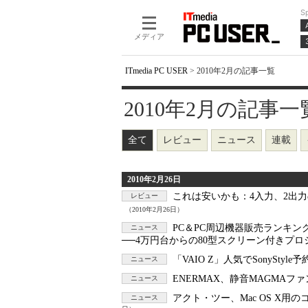
S
メディア
ITmedia PC USER
>
2010年2月の記事一覧
2010年2月の記事一覧 -
全て
レビュー
ニュース
連載
2010年2月26日
これは安いかも：
4入力、2出力
レビュー
（2010年2月26日）
PC＆PC周辺機器販売ランキング（
ニュース
──4万円台からの80型スクリーン付きプ
「VAIO Z」人気でSonySt
ニュース
ENERMAX、静音MAGMAファ
ニュース
アクト・ツー、Mac OS X用のコ
ニュース