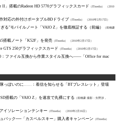
r II」搭載のRadeon HD 5770グラフィックスカード
（ITmedia）
（2010
動作対応の外付けポータブルBDドライブ
（ITmedia）
（2010年2月17日）
すぎる”モバイルノート「VAIO Z」を徹底検証する（前編）
（前橋豪
3／i5搭載ノート「K52F」を発売
（ITmedia）
（2010年2月17日）
Force GTS 250グラフィックスカード
（ITmedia）
（2010年2月17日）
10：
ファイル互換から作業スタイル互換へ――「Office for mac
隊っぽいのに……：
着信を知らせる「BTブレスレット」登場
SD搭載の「VAIO Z」を速攻で丸裸にする
（前橋豪 撮影：矢野渉，
のアイソレーションテンキー
（ITmedia）
（2010年2月16日）
シュバック──「カスペルスキー」購入者キャンペーン
（ITmedia）