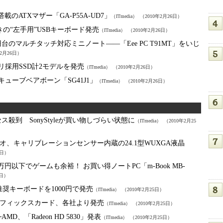
搭載のATXマザー「GA-P55A-UD7」
（ITmedia）
（2010年2月26日）
きの“左手用”USBキーボード発売
（ITmedia）
（2010年2月26日）
円台のマルチタッチ対応ミニノート――「Eee PC T91MT」をいじ
年2月26日）
ュメモリ採用SSD計2モデルを発売
（ITmedia）
（2010年2月26日）
採用のキューブベアボーン「SG41J1」
（ITmedia）
（2010年2月26日）
ス殺到 SonyStyleが買い物しづらい状態に
（ITmedia）
（2010年2月25
オ、キャリブレーションセンサー内蔵の24.1型WUXGA液晶
5日）
0万円以下でゲームも余裕！ お買い得ノートPC「m-Book MB-
5日）
」推奨キーボードを1000円で発売
（ITmedia）
（2010年2月25日）
搭載グラフィックスカード、各社より発売
（ITmedia）
（2010年2月25日）
MD、「Radeon HD 5830」発表
（ITmedia）
（2010年2月25日）