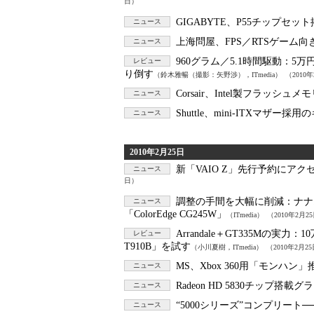
日）
GIGABYTE、P55チップセット
ニュース
上海問屋、FPS／RTSゲーム向
ニュース
960グラム／5.1時間駆動：
5万
レビュー
り倒す
（鈴木雅暢（撮影：矢野渉），ITmedia）
（2010
Corsair、Intel製フラッシ
ニュース
Shuttle、mini-ITXマザー
ニュース
2010年2月25日
新「VAIO Z」先行予約にアクセ
ニュース
日）
調整の手間を大幅に削減：
ナナ
ニュース
「ColorEdge CG245W」
（ITmedia）
（2010年2月2
Arrandale＋GT335Mの実力：
1
レビュー
T910B」を試す
（小川夏樹，ITmedia）
（2010年2月2
MS、Xbox 360用「モンハン
ニュース
Radeon HD 5830チップ
ニュース
“5000シリーズ”コンプリート──A
ニュース