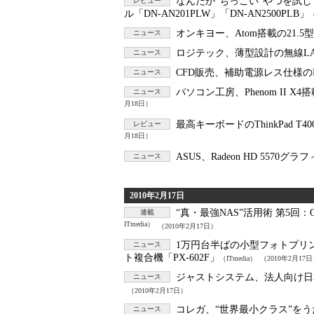
なんだか“ちっこい”やつを試
レビュー
ル「DN-AN201PLW」「DN-AN2500PLB」
オンキヨー、Atom搭載の21.5
ニュース
ロジテック、薄型設計の無線LAN
ニュース
CFD販売、補助電源レス仕様のRa
ニュース
パソコン工房、Phenom II X4搭
ニュース
月18日）
最高キーボードのThinkPad T
レビュー
月18日）
ASUS、Radeon HD 5570グラ
ニュース
2010年2月17日
“真・最強NAS”活用術 第5回：
連載
ITmedia）
（2010年2月17日）
1万円台半ばの小型フォトプリ
ニュース
ト複合機「PX-602F」
（ITmedia）
（2010年2月17
ジャストシステム、法人向け日本語入
ニュース
（2010年2月17日）
コレガ、“世界最小クラス”をうた
ニュース