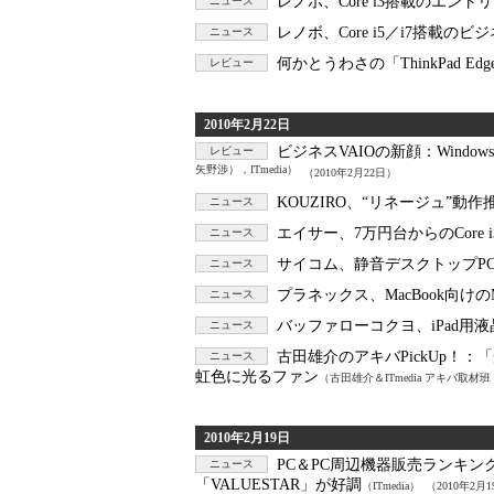
レノボ、Core i3搭載のエントリー
ニュース
レノボ、Core i5／i7搭載のビジ
ニュース
何かとうわさの「ThinkPad Ed
レビュー
2010年2月22日
ビジネスVAIOの新顔：
Windo
レビュー
矢野渉），ITmedia）
（2010年2月22日）
KOUZIRO、“リネージュ”動
ニュース
エイサー、7万円台からのCore i
ニュース
サイコム、静音デスクトップPC「Si
ニュース
プラネックス、MacBook向けのMi
ニュース
バッファローコクヨ、iPad用
ニュース
古田雄介のアキバPickUp！：
「
ニュース
虹色に光るファン
（古田雄介＆ITmedia アキバ取材班，I
2010年2月19日
PC＆PC周辺機器販売ランキング（
ニュース
「VALUESTAR」が好調
（ITmedia）
（2010年2月