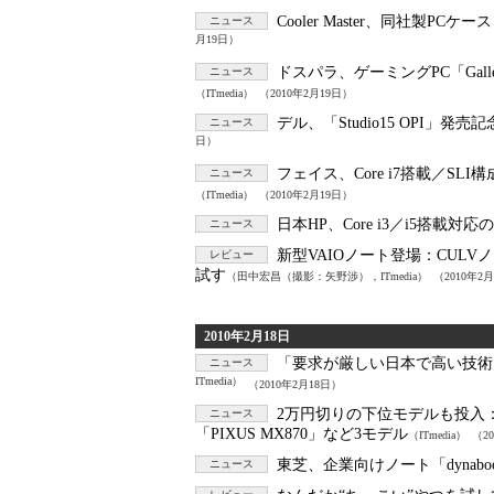
Cooler Master、同社製PC
ニュース
月19日）
ドスパラ、ゲーミングPC「Gal
ニュース
（ITmedia）
（2010年2月19日）
デル、「Studio15 OPI」
ニュース
日）
フェイス、Core i7搭載／SLI構成の
ニュース
（ITmedia）
（2010年2月19日）
日本HP、Core i3／i5搭載対応のエ
ニュース
新型VAIOノート登場：
CULV
レビュー
試す
（田中宏昌（撮影：矢野渉），ITmedia）
（2010年2
2010年2月18日
「要求が厳しい日本で高い技術
ニュース
ITmedia）
（2010年2月18日）
2万円切りの下位モデルも投入
ニュース
「PIXUS MX870」など3モデル
（ITmedia）
（2
東芝、企業向けノート「dynaboo
ニュース