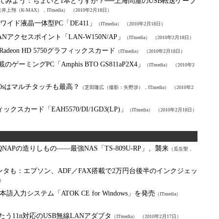
してみよう：
ちょいと1本どうすか？──上海問屋のUSB転送ケーブ
（井上翔（K-MAX），ITmedia）
（2010年2月18日）
型ワイド液晶一体型PC「DE411」
（ITmedia）
（2010年2月18日）
アクセスポイント「LAN-W150N/AP」
（ITmedia）
（2010年2月18日）
deon HD 5750グラフィックスカード
（ITmedia）
（2010年2月18日）
載のゲーミングPC「Amphis BTO GS811aP2X4」
（ITmedia）
（2010年2
400sはマルチタッチも最高？
（芝田隆広（撮影：矢野渉），ITmedia）
（2010年2
フィックスカード「EAH5570/DI/1GD3(LP)」
（ITmedia）
（2010年2月18日）
QNAPの造りしもの――最強NAS「TS-809U-RP」、襲来
（瓜生聖，
ンタも：
エプソン、ADF／FAX搭載で2万円台後半のインクジェッ
日）
力システム「ATOK CE for Windows」を発売
（ITmedia）
う11n対応のUSB無線LANアダプタ
（ITmedia）
（2010年2月17日）