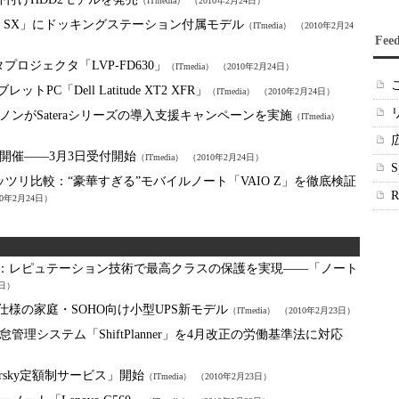
（ITmedia）
（2010年2月24日）
tea SX」にドッキングステーション付属モデル
（ITmedia）
（2010年2月24
Fee
ロジェクタ「LVP-FD630」
（ITmedia）
（2010年2月24日）
PC「Dell Latitude XT2 XFR」
（ITmedia）
（2010年2月24日）
ノンがSateraシリーズの導入支援キャンペーンを実施
（ITmedia）
を開催――3月3日受付開始
（ITmedia）
（2010年2月24日）
ッツリ比較：
“豪華すぎる”モバイルノート「VAIO Z」を徹底検証
10年2月24日）
：
レピュテーション技術で最高クラスの保護を実現――「ノート
3日）
仕様の家庭・SOHO向け小型UPS新モデル
（ITmedia）
（2010年2月23日）
理システム「ShiftPlanner」を4月改正の労働基準法に対応
ersky定額制サービス」開始
（ITmedia）
（2010年2月23日）