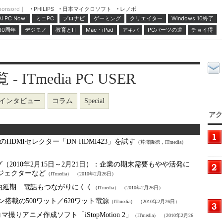
ponsord｜
日本マイクロソフト
レノボ
PHILIPS
ミニPC
プロナビ
ゲーミング
クリエイター
Windows 10終了
AI PC Now!
30周年
デジモノ
教育とIT
Mac・iPad
アキバ
PCパーツの道
チョイ得
 ITmedia PC USER
インタビュー
コラム
Special
アク
のHDMIセレクター「DN-HDMI423」を試す
（芹澤隆徳，ITmedia）
2010年2月15日～2月21日）：
企業の期末需要もやや活発に
ロジェクターなど
（ITmedia）
（2010年2月26日）
yle予約延期 電話もつながりにくく
（ITmedia）
（2010年2月26日）
ン搭載の500ワット／620ワット電源
（ITmedia）
（2010年2月26日）
マ撮りアニメ作成ソフト「iStopMotion 2」
（ITmedia）
（2010年2月26