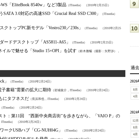
S「EliteBook 8540w」など3製品
（ITmedia）
（2010年2月25日）
 3.0対応の高速SSD「Crucial Real SSD C300」
（ITmedia）
ップPC新モデル「Vostro230／230s」
（ITmedia）
（2010年2月25
ダードデスクトップ「AS5811-A65」
（ITmedia）
（2010年2月25日）
イルで魅せる「Studio 15×OPI」を試す
（鈴木雅暢（撮影：矢野渉），
過
ck」
2026
（ITmedia）
（2010年2月24日）
電子書籍”需要の拡大に期待
8月
（岩城俊介，ITmedia）
（2010年2月24日）
4月
名実ともにタフネスだ
（長浜和也，ITmedia）
（2010年2月24日）
（ITmedia）
（2010年2月24日）
2024
テスト：
第11回 “西新中央商店街”を歩きながら、「VAIO P」の
12月
，ITmedia）
（2010年2月24日）
8月
クUSBハブ「CG-NUH04G」
（ITmedia）
（2010年2月24日）
4月
の外付けHDD2モデルを発売