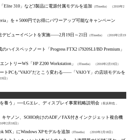
ケース「Elite 310」など3製品に電源付属モデルを追加
（ITmedia）
（2010年2
leria」を＋5000円でお得にパワーアップ可能なキャンペーン
発売記念デビューイベントを実施――2月19日～21日
（ITmedia）
（2010年2月19
ハイスペックノート「Progress FTX2 i7920SLI/BD Premium」
ントリーWS「HP Z200 Workstation」
（ITmedia）
（2010年2月19日）
ノートPCも“VAIO”だとこう変わる――「VAIO Y」の店頭モデルを
月19日）
を養う」──LGエレ、ディスプレイ事業戦略説明会
（長浜和也，
：
キヤノン、SOHO向けのADF／FAX付きインクジェット複合機
010年2月18日）
k MX」にWindows XPモデルを追加
（ITmedia）
（2010年2月18日）