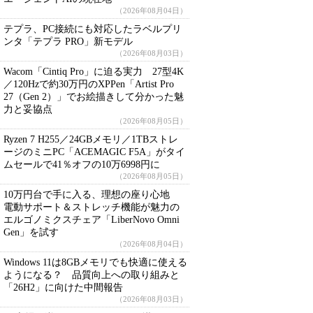
（2026年08月04日）
テプラ、PC接続にも対応したラベルプリ
ンタ「テプラ PRO」新モデル
（2026年08月03日）
Wacom「Cintiq Pro」に迫る実力 27型4K
／120Hzで約30万円のXPPen「Artist Pro
27（Gen 2）」でお絵描きして分かった魅
力と妥協点
（2026年08月05日）
Ryzen 7 H255／24GBメモリ／1TBストレ
ージのミニPC「ACEMAGIC F5A」がタイ
ムセールで41％オフの10万6998円に
（2026年08月05日）
10万円台で手に入る、理想の座り心地
電動サポート＆ストレッチ機能が魅力の
エルゴノミクスチェア「LiberNovo Omni
Gen」を試す
（2026年08月04日）
Windows 11は8GBメモリでも快適に使える
ようになる？ 品質向上への取り組みと
「26H2」に向けた中間報告
（2026年08月03日）