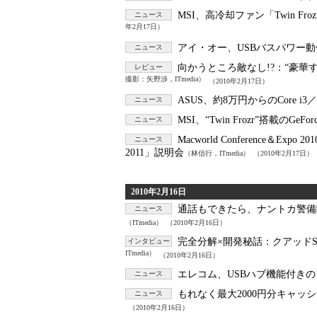
MSI、高冷却ファン「Twin Froz
ニュース
年2月17日）
アイ・オー、USBバスパワー
ニュース
向かうところ敵なし!?：
“豪華
レビュー
撮影：矢野渉，ITmedia）
（2010年2月17日）
ASUS、約8万円からのCore i
ニュース
MSI、“Twin Frozr”搭載のGe
ニュース
Macworld Conference＆Expo 20
ニュース
2011」説明会
（林信行，ITmedia）
（2010年2月17日）
2010年2月16日
通話もできたら、ナントカ警備
ニュース
（ITmedia）
（2010年2月16日）
完全分解×開発秘話：
クアッドS
インタビュー
ITmedia）
（2010年2月16日）
エレコム、USBハブ機能付き
ニュース
もれなく最大2000円分キャッ
ニュース
（2010年2月16日）