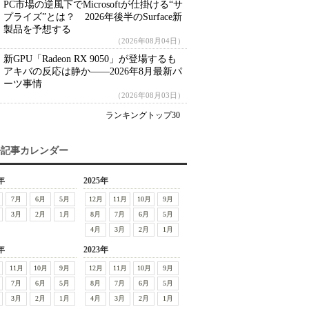
PC市場の逆風下でMicrosoftが仕掛ける“サ
プライズ”とは？ 2026年後半のSurface新
製品を予想する
（2026年08月04日）
新GPU「Radeon RX 9050」が登場するも
アキバの反応は静か――2026年8月最新パ
ーツ事情
（2026年08月03日）
ランキングトップ30
去記事カレンダー
年
2025年
7月
6月
5月
12月
11月
10月
9月
3月
2月
1月
8月
7月
6月
5月
4月
3月
2月
1月
年
2023年
11月
10月
9月
12月
11月
10月
9月
7月
6月
5月
8月
7月
6月
5月
3月
2月
1月
4月
3月
2月
1月