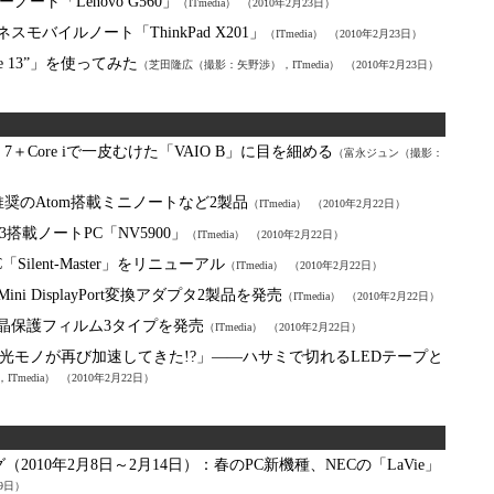
ノート「Lenovo G560」
（ITmedia）
（2010年2月23日）
ネスモバイルノート「ThinkPad X201」
（ITmedia）
（2010年2月23日）
ge 13”」を使ってみた
（芝田隆広（撮影：矢野渉），ITmedia）
（2010年2月23日）
ws 7＋Core iで一皮むけた「VAIO B」に目を細める
（富永ジュン（撮影：
作推奨のAtom搭載ミニノートなど2製品
（ITmedia）
（2010年2月22日）
3搭載ノートPC「NV5900」
（ITmedia）
（2010年2月22日）
lent-Master」をリニューアル
（ITmedia）
（2010年2月22日）
ni DisplayPort変換アダプタ2製品を発売
（ITmedia）
（2010年2月22日）
液晶保護フィルム3タイプを発売
（ITmedia）
（2010年2月22日）
光モノが再び加速してきた!?」――ハサミで切れるLEDテープと
Tmedia）
（2010年2月22日）
2010年2月8日～2月14日）：
春のPC新機種、NECの「LaVie」
19日）