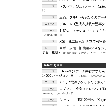
ドスパラ、CULVノート「Cri
ニュース
日）
三菱、フルHD表示対応のデータプ
ニュース
デル、12.1型液晶搭載の堅牢タブレット
ニュース
お得なキャッシュバック：
キヤ
ニュース
（2010年2月24日）
MSI、第二回PC組み立て教室
ニュース
直販、店頭、旧機種の3台をガ
レビュー
する（後編）
（前橋豪 撮影：矢野渉，ITmedia）
（20
2010年2月23日
iPhone向けデータ共有アプリも
ニュース
ン 360 バージョン4.0」
（ITmedia）
（2010年2月2
APC、“電源ソケットたくさん”
ニュース
エプソン、企業向けのシフト勤怠管
ニュース
（ITmedia）
（2010年2月23日）
ジャスト、月額420円の「Kasp
ニュース