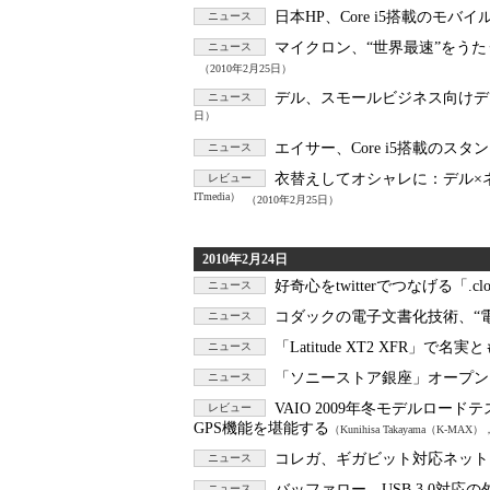
日本HP、Core i5搭載のモバイルW
ニュース
マイクロン、“世界最速”をうたうSATA
ニュース
（2010年2月25日）
デル、スモールビジネス向けデスクト
ニュース
日）
エイサー、Core i5搭載のスタン
ニュース
衣替えしてオシャレに：
デル×ネ
レビュー
ITmedia）
（2010年2月25日）
2010年2月24日
好奇心をtwitterでつなげる「.clo
ニュース
コダックの電子文書化技術、“
ニュース
「Latitude XT2 XFR」で
ニュース
「ソニーストア銀座」オープン
ニュース
VAIO 2009年冬モデルロード
レビュー
GPS機能を堪能する
（Kunihisa Takayama（K-MAX）
コレガ、ギガビット対応ネットワー
ニュース
バッファロー、USB 3.0対応
ニュース